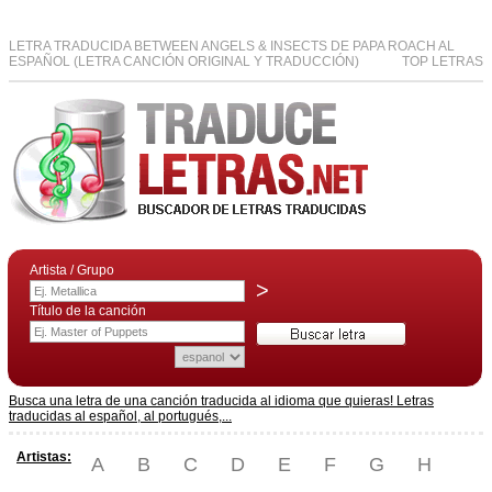
LETRA TRADUCIDA BETWEEN ANGELS & INSECTS DE PAPA ROACH AL
ESPAÑOL (LETRA CANCIÓN ORIGINAL Y TRADUCCIÓN)
TOP LETRAS
Artista / Grupo
>
Título de la canción
Busca una letra de una canción traducida al idioma que quieras! Letras
traducidas al español, al portugués,...
Artistas:
A
B
C
D
E
F
G
H