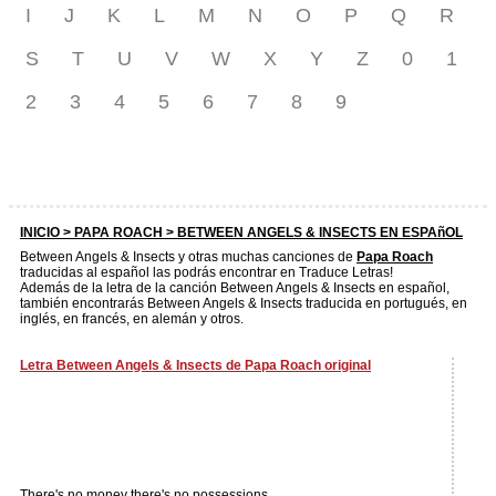
I
J
K
L
M
N
O
P
Q
R
S
T
U
V
W
X
Y
Z
0
1
2
3
4
5
6
7
8
9
INICIO >
PAPA ROACH
> BETWEEN ANGELS & INSECTS EN ESPAñOL
Between Angels & Insects y otras muchas canciones de
Papa Roach
traducidas al español las podrás encontrar en Traduce Letras!
Además de la letra de la canción Between Angels & Insects en español,
también encontrarás Between Angels & Insects traducida en portugués, en
inglés, en francés, en alemán y otros.
Letra Between Angels & Insects de Papa Roach original
There's no money there's no possessions