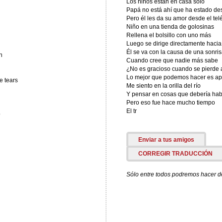
Los niños están en casa solo
Papá no está ahí que ha estado de
Pero él les da su amor desde el tel
Niño en una tienda de golosinas
Rellena el bolsillo con uno más
Luego se dirige directamente hacia 
Él se va con la causa de una sonri
n
Cuando cree que nadie más sabe
¿No es gracioso cuando se pierde a
Lo mejor que podemos hacer es apre
e tears
Me siento en la orilla del río
Y pensar en cosas que debería hab
Pero eso fue hace mucho tiempo
El tr
p
Enviar a tus amigos
CORREGIR TRADUCCIÓN
Sólo entre todos podremos hacer de 