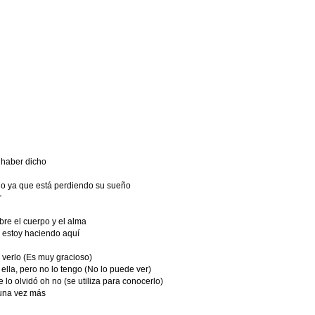
 haber dicho
o ya que está perdiendo su sueño
r
bre el cuerpo y el alma
e estoy haciendo aquí
verlo (Es muy gracioso)
lla, pero no lo tengo (No lo puede ver)
lo olvidó oh no (se utiliza para conocerlo)
una vez más