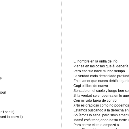
El hombre en la orilla del río
Piensa en las cosas que él debería
Pero eso fue hace mucho tiempo
La verdad corta demasiado profund
ep
En el amor que nunca debió dejar i
Cogí el libro de nuevo
Sentado en el suelo y luego leer so
soul
Si la verdad se encuentra en lo qu
Con mi vida fuera de control
¿No es gracioso cómo no podemos 
Estamos buscando a la derecha en e
n't see it)
Solíamos lo sabe, pero simplemente 
Used to know it)
Mamá está trabajando hasta tarde 
Para cerrar el trato empezó a