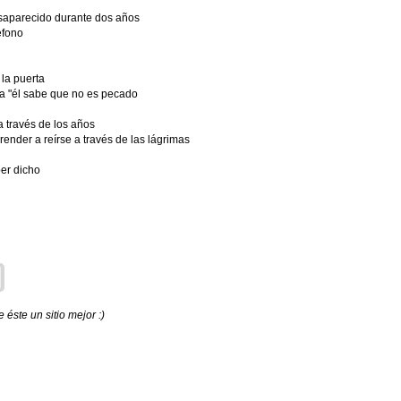
saparecido durante dos años
éfono
la puerta
sa "él sabe que no es pecado
 través de los años
nder a reírse a través de las lágrimas
er dicho
éste un sitio mejor :)