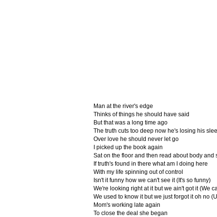
Man at the river's edge
Thinks of things he should have said
But that was a long time ago
The truth cuts too deep now he's losing his sle
Over love he should never let go
I picked up the book again
Sat on the floor and then read about body and 
If truth's found in there what am I doing here
With my life spinning out of control
Isn't it funny how we can't see it (It's so funny)
We're looking right at it but we ain't got it (We ca
We used to know it but we just forgot it oh no (
Mom's working late again
To close the deal she began