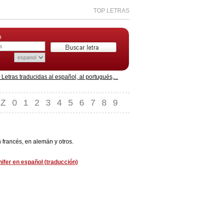
TOP LETRAS
n
etras traducidas al español, al portugués,...
Z
0
1
2
3
4
5
6
7
8
9
n francés, en alemán y otros.
nifer en español (traducción)