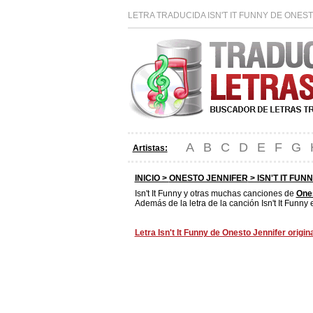
LETRA TRADUCIDA ISN'T IT FUNNY DE ONES
A
B
C
D
E
F
G
Artistas:
INICIO >
ONESTO JENNIFER
> ISN'T IT FUN
Isn't It Funny y otras muchas canciones de
Ones
Además de la letra de la canción Isn't It Funny
Letra Isn't It Funny de Onesto Jennifer origin