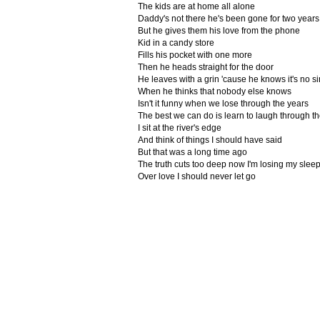
The kids are at home all alone
Daddy's not there he's been gone for two years
But he gives them his love from the phone
Kid in a candy store
Fills his pocket with one more
Then he heads straight for the door
He leaves with a grin 'cause he knows it's no si
When he thinks that nobody else knows
Isn't it funny when we lose through the years
The best we can do is learn to laugh through th
I sit at the river's edge
And think of things I should have said
But that was a long time ago
The truth cuts too deep now I'm losing my slee
Over love I should never let go