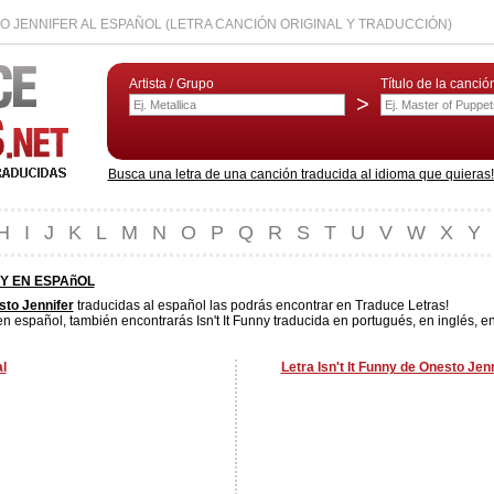
TO JENNIFER AL ESPAÑOL (LETRA CANCIÓN ORIGINAL Y TRADUCCIÓN)
Artista / Grupo
Título de la canció
>
Busca una letra de una canción traducida al idioma que quieras! L
H
I
J
K
L
M
N
O
P
Q
R
S
T
U
V
W
X
Y
NY EN ESPAñOL
to Jennifer
traducidas al español las podrás encontrar en Traduce Letras!
 en español, también encontrarás Isn't It Funny traducida en portugués, en inglés, e
al
Letra Isn't It Funny de Onesto Jen