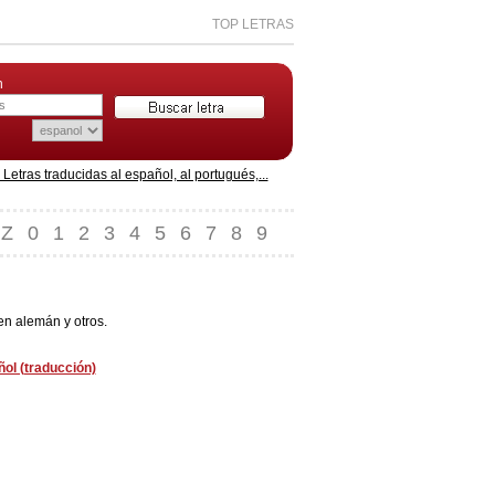
TOP LETRAS
n
etras traducidas al español, al portugués,...
Z
0
1
2
3
4
5
6
7
8
9
en alemán y otros.
ol (traducción)