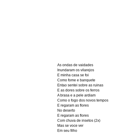
As ondas de vaidades
Inundaram os vilarejos
E minha casa se foi
Como fome e banquete
Entao sentei sobre as ruinas
E as dores sobre os ferros
A brasa e a pele ardiam
Como o fogo dos novos tempos
E regaram as flores
No deserto
E regaram as flores
Com chuva de insetos (2x)
Mas se voce ver
Em seu filho