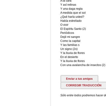
A la cara
Y así retinas
Y una daga regla
A medida que el sol
¿Qué haría usted?
Había estrellado
O vivir
El Espíritu Santo (2)
Periódicos
Dejé mi sangre
Como la capital
Y las familias s
Un signo (2x)
Y la lluvia de flores
En el desierto
Y la lluvia de flores
Con una avalancha de insectos (2)
Enviar a tus amigos
CORREGIR TRADUCCIÓN
Sólo entre todos podremos hacer de 