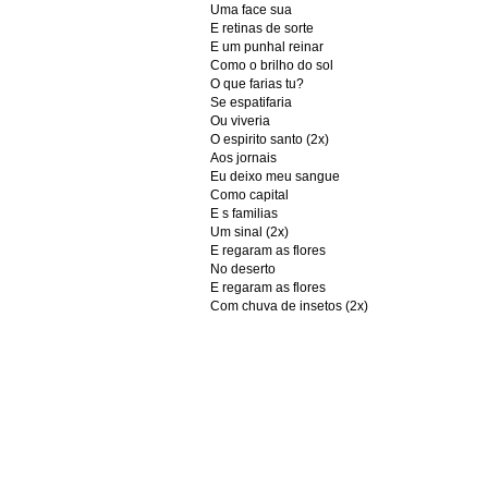
Uma face sua
E retinas de sorte
E um punhal reinar
Como o brilho do sol
O que farias tu?
Se espatifaria
Ou viveria
O espirito santo (2x)
Aos jornais
Eu deixo meu sangue
Como capital
E s familias
Um sinal (2x)
E regaram as flores
No deserto
E regaram as flores
Com chuva de insetos (2x)