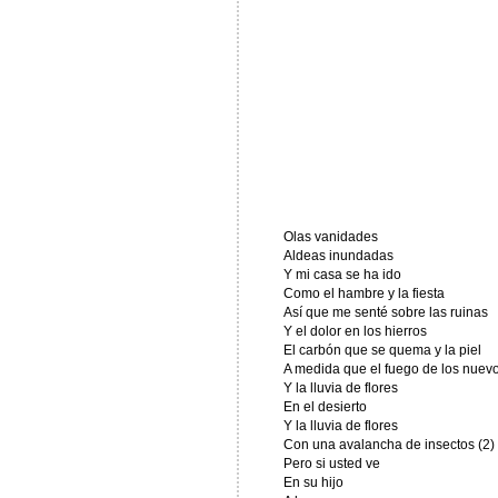
Olas vanidades
Aldeas inundadas
Y mi casa se ha ido
Como el hambre y la fiesta
Así que me senté sobre las ruinas
Y el dolor en los hierros
El carbón que se quema y la piel
A medida que el fuego de los nuev
Y la lluvia de flores
En el desierto
Y la lluvia de flores
Con una avalancha de insectos (2)
Pero si usted ve
En su hijo