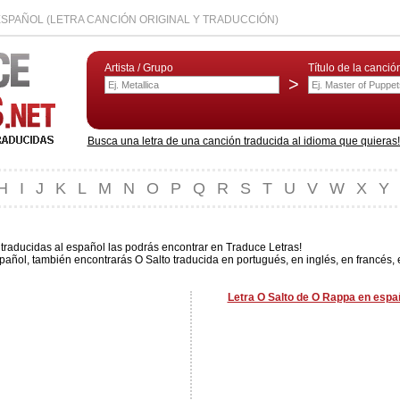
ESPAÑOL (LETRA CANCIÓN ORIGINAL Y TRADUCCIÓN)
Artista / Grupo
Título de la canció
>
Busca una letra de una canción traducida al idioma que quieras! L
H
I
J
K
L
M
N
O
P
Q
R
S
T
U
V
W
X
Y
traducidas al español las podrás encontrar en Traduce Letras!
pañol, también encontrarás O Salto traducida en portugués, en inglés, en francés, 
Letra O Salto de O Rappa en españ