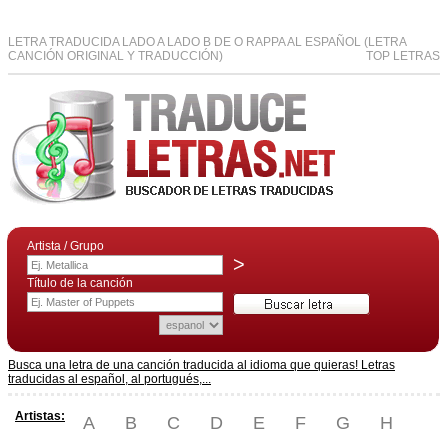
LETRA TRADUCIDA LADO A LADO B DE O RAPPA AL ESPAÑOL (LETRA
CANCIÓN ORIGINAL Y TRADUCCIÓN)
TOP LETRAS
Artista / Grupo
>
Título de la canción
Busca una letra de una canción traducida al idioma que quieras! Letras
traducidas al español, al portugués,...
Artistas:
A
B
C
D
E
F
G
H