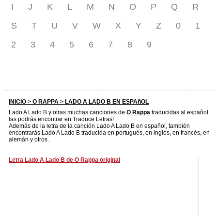
I
J
K
L
M
N
O
P
Q
R
S
T
U
V
W
X
Y
Z
0
1
2
3
4
5
6
7
8
9
INICIO >
O RAPPA
> LADO A LADO B EN ESPAñOL
Lado A Lado B y otras muchas canciones de
O Rappa
traducidas al español
las podrás encontrar en Traduce Letras!
Además de la letra de la canción Lado A Lado B en español, también
encontrarás Lado A Lado B traducida en portugués, en inglés, en francés, en
alemán y otros.
Letra Lado A Lado B de O Rappa original