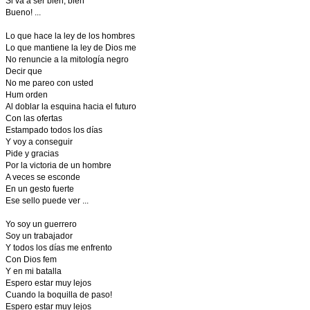
Si va a ser bien, bien
Bueno! ...
Lo que hace la ley de los hombres
Lo que mantiene la ley de Dios me
No renuncie a la mitología negro
Decir que
No me pareo con usted
Hum orden
Al doblar la esquina hacia el futuro
Con las ofertas
Estampado todos los días
Y voy a conseguir
Pide y gracias
Por la victoria de un hombre
A veces se esconde
En un gesto fuerte
Ese sello puede ver ...
Yo soy un guerrero
Soy un trabajador
Y todos los días me enfrento
Con Dios fem
Y en mi batalla
Espero estar muy lejos
Cuando la boquilla de paso!
Espero estar muy lejos