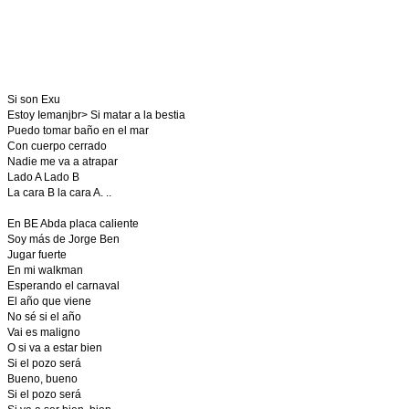
Si son Exu
Estoy Iemanjbr> Si matar a la bestia
Puedo tomar baño en el mar
Con cuerpo cerrado
Nadie me va a atrapar
Lado A Lado B
La cara B la cara A. ..
En BE Abda placa caliente
Soy más de Jorge Ben
Jugar fuerte
En mi walkman
Esperando el carnaval
El año que viene
No sé si el año
Vai es maligno
O si va a estar bien
Si el pozo será
Bueno, bueno
Si el pozo será