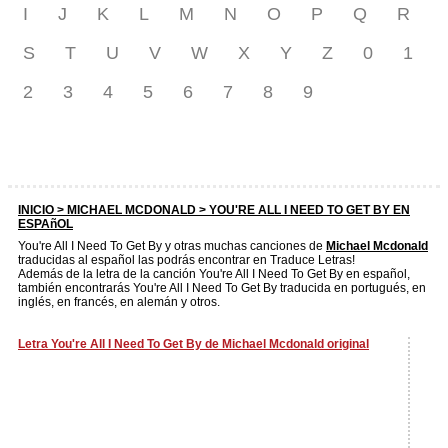
I
J
K
L
M
N
O
P
Q
R
S
T
U
V
W
X
Y
Z
0
1
2
3
4
5
6
7
8
9
INICIO >
MICHAEL MCDONALD
> YOU'RE ALL I NEED TO GET BY EN
ESPAñOL
You're All I Need To Get By y otras muchas canciones de
Michael Mcdonald
traducidas al español las podrás encontrar en Traduce Letras!
Además de la letra de la canción You're All I Need To Get By en español,
también encontrarás You're All I Need To Get By traducida en portugués, en
inglés, en francés, en alemán y otros.
Letra You're All I Need To Get By de Michael Mcdonald original