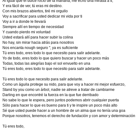
Al igual que el dulce rocío de la mañana, me echó una mirada a ti,
Y era fácil de ver, tú eras mi destino.
Con mis brazos abiertos, tiré mi orgullo
Voy a sacrificar para usted dedicar mi vida por ti
Voy a ir a donde le llevará
Siempre allí en tiempo de necesidad
Y cuando pierdo mi voluntad
Usted estará allí para hacer subir la colina
No hay, sin mirar hacia atrás para nosotros
Nos encanta nough seguro ", ya es suficiente
Tú eres todo, eres todo lo que necesito para salir adelante.
Yo de todo, eres todo lo que quiero buscar y hacer un poco más
Todas, todas las alegrías bajo el sol envuelto en una
Tú eres todo, eres todo lo que necesito para salir adelante.
Tú eres todo lo que necesito para salir adelante.
Como un águila protege su nido, para que voy a hacer mi mejor esfuerzo,
Stand by you como un árbol, nadie se atreve a tratar de cambiarme
Darling en que encontré la fuerza en la que fue derribado
No sabe lo que le espera, pero juntos podemos abrir cualquier puerta
Sólo para hacer lo que es bueno para ti y te inspire un poco más alto
Sé que usted puede hacer a un hombre de un alma que no tenía una goa
Porque nosotros, tenemos el derecho de fundación y con amor y determinación
Tú eres todo,