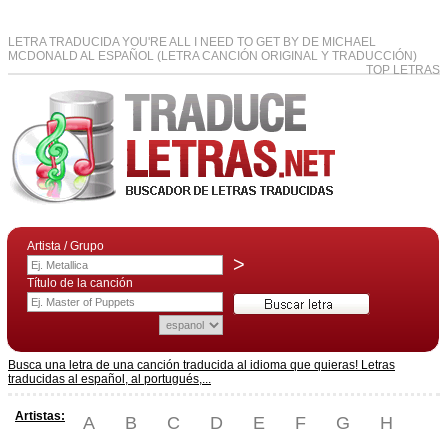
LETRA TRADUCIDA YOU'RE ALL I NEED TO GET BY DE MICHAEL
MCDONALD AL ESPAÑOL (LETRA CANCIÓN ORIGINAL Y TRADUCCIÓN)
TOP LETRAS
Artista / Grupo
>
Título de la canción
Busca una letra de una canción traducida al idioma que quieras! Letras
traducidas al español, al portugués,...
Artistas:
A
B
C
D
E
F
G
H