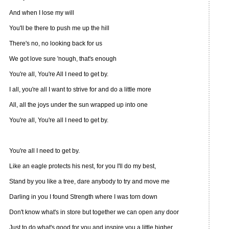
And when I lose my will
You'll be there to push me up the hill
There's no, no looking back for us
We got love sure 'nough, that's enough
You're all, You're All I need to get by.
I all, you're all I want to strive for and do a little more
All, all the joys under the sun wrapped up into one
You're all, You're all I need to get by.
You're all I need to get by.
Like an eagle protects his nest, for you I'll do my best,
Stand by you like a tree, dare anybody to try and move me
Darling in you I found Strength where I was torn down
Don't know what's in store but together we can open any door
Just to do what's good for you and inspire you a little higher