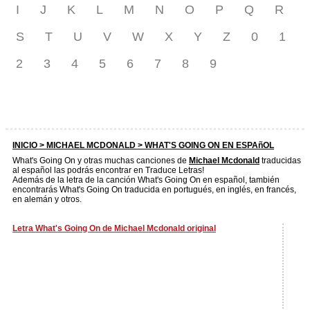
I
J
K
L
M
N
O
P
Q
R
S
T
U
V
W
X
Y
Z
0
1
2
3
4
5
6
7
8
9
INICIO >
MICHAEL MCDONALD
> WHAT'S GOING ON EN ESPAñOL
What's Going On y otras muchas canciones de
Michael Mcdonald
traducidas
al español las podrás encontrar en Traduce Letras!
Además de la letra de la canción What's Going On en español, también
encontrarás What's Going On traducida en portugués, en inglés, en francés,
en alemán y otros.
Letra What's Going On de Michael Mcdonald original