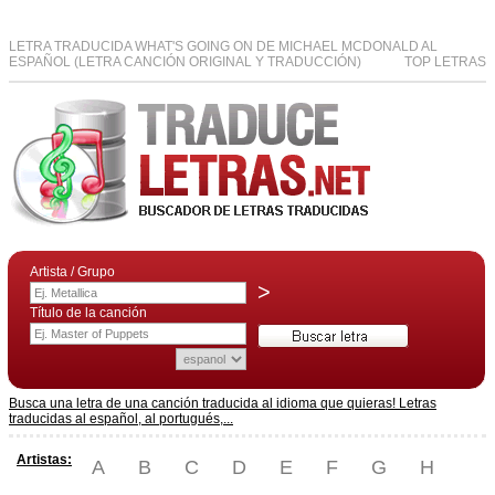
LETRA TRADUCIDA WHAT'S GOING ON DE MICHAEL MCDONALD AL
ESPAÑOL (LETRA CANCIÓN ORIGINAL Y TRADUCCIÓN)
TOP LETRAS
Artista / Grupo
>
Título de la canción
Busca una letra de una canción traducida al idioma que quieras! Letras
traducidas al español, al portugués,...
Artistas:
A
B
C
D
E
F
G
H