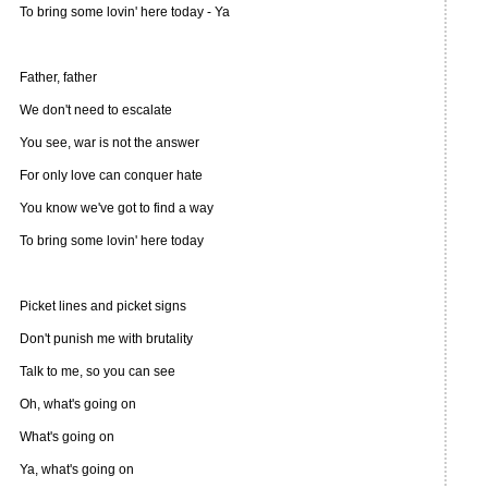
To bring some lovin' here today - Ya
Father, father
We don't need to escalate
You see, war is not the answer
For only love can conquer hate
You know we've got to find a way
To bring some lovin' here today
Picket lines and picket signs
Don't punish me with brutality
Talk to me, so you can see
Oh, what's going on
What's going on
Ya, what's going on