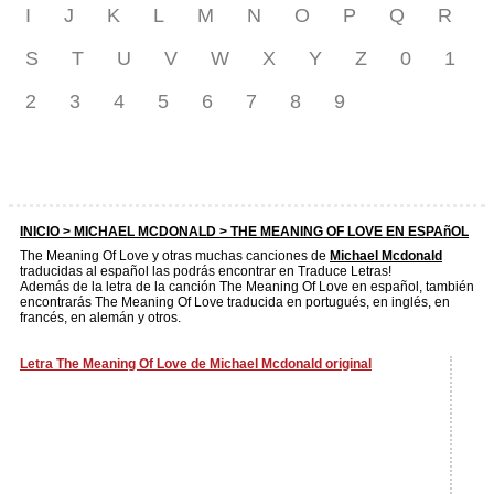
I
J
K
L
M
N
O
P
Q
R
S
T
U
V
W
X
Y
Z
0
1
2
3
4
5
6
7
8
9
INICIO >
MICHAEL MCDONALD
> THE MEANING OF LOVE EN ESPAñOL
The Meaning Of Love y otras muchas canciones de
Michael Mcdonald
traducidas al español las podrás encontrar en Traduce Letras!
Además de la letra de la canción The Meaning Of Love en español, también
encontrarás The Meaning Of Love traducida en portugués, en inglés, en
francés, en alemán y otros.
Letra The Meaning Of Love de Michael Mcdonald original