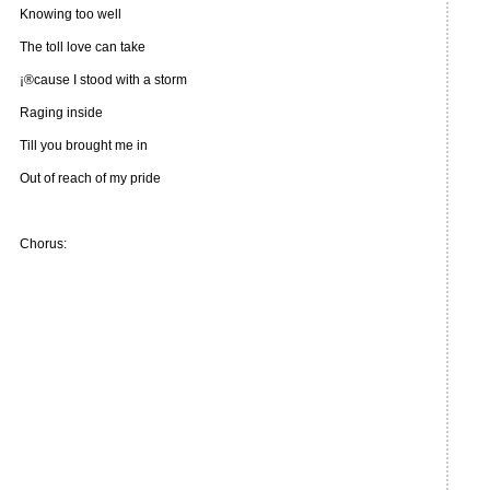
Knowing too well
The toll love can take
¡®cause I stood with a storm
Raging inside
Till you brought me in
Out of reach of my pride
Chorus: