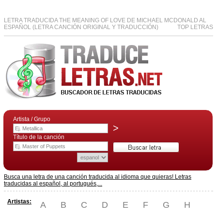
LETRA TRADUCIDA THE MEANING OF LOVE DE MICHAEL MCDONALD AL
ESPAÑOL (LETRA CANCIÓN ORIGINAL Y TRADUCCIÓN)
TOP LETRAS
Artista / Grupo
>
Título de la canción
Busca una letra de una canción traducida al idioma que quieras! Letras
traducidas al español, al portugués,...
Artistas:
A
B
C
D
E
F
G
H