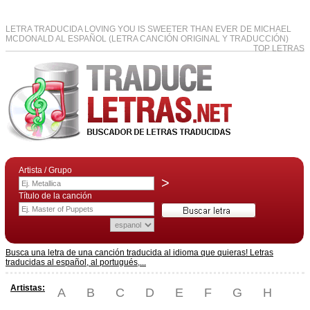
LETRA TRADUCIDA LOVING YOU IS SWEETER THAN EVER DE MICHAEL
MCDONALD AL ESPAÑOL (LETRA CANCIÓN ORIGINAL Y TRADUCCIÓN)
TOP LETRAS
Artista / Grupo
>
Título de la canción
Busca una letra de una canción traducida al idioma que quieras! Letras
traducidas al español, al portugués,...
Artistas:
A
B
C
D
E
F
G
H