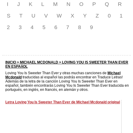
I
J
K
L
M
N
O
P
Q
R
S
T
U
V
W
X
Y
Z
0
1
2
3
4
5
6
7
8
9
INICIO >
MICHAEL MCDONALD
> LOVING YOU IS SWEETER THAN EVER
EN ESPAñOL
Loving You Is Sweeter Than Ever y otras muchas canciones de
Michael
Mcdonald
traducidas al español las podrás encontrar en Traduce Letras!
Además de la letra de la canción Loving You Is Sweeter Than Ever en
español, también encontrarás Loving You Is Sweeter Than Ever traducida en
portugués, en inglés, en francés, en alemán y otros.
Letra Loving You Is Sweeter Than Ever de Michael Mcdonald original