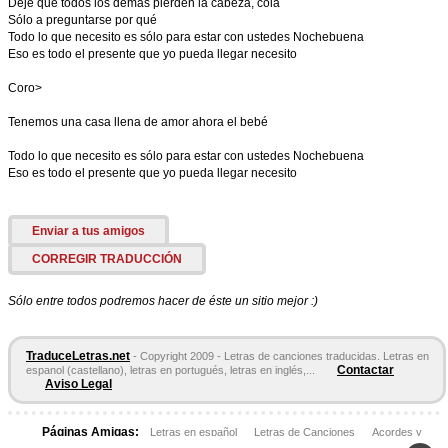
Deje que todos los demás pierden la cabeza, cola
Sólo a preguntarse por qué
Todo lo que necesito es sólo para estar con ustedes Nochebuena
Eso es todo el presente que yo pueda llegar necesito
Coro>
Tenemos una casa llena de amor ahora el bebé
Todo lo que necesito es sólo para estar con ustedes Nochebuena
Eso es todo el presente que yo pueda llegar necesito
Enviar a tus amigos
CORREGIR TRADUCCIÓN
Sólo entre todos podremos hacer de éste un sitio mejor :)
TraduceLetras.net
- Copyright 2009 - Letras de canciones traducidas. Letras en
Contactar
espanol (castellano), letras en portugués, letras en inglés,...
Aviso Legal
Páginas Amigas:
Letras en español
Letras de Canciones
Acordes y
Tablaturas