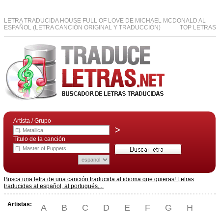
LETRA TRADUCIDA HOUSE FULL OF LOVE DE MICHAEL MCDONALD AL
ESPAÑOL (LETRA CANCIÓN ORIGINAL Y TRADUCCIÓN)
TOP LETRAS
Artista / Grupo
>
Título de la canción
Busca una letra de una canción traducida al idioma que quieras! Letras
traducidas al español, al portugués,...
Artistas:
A
B
C
D
E
F
G
H