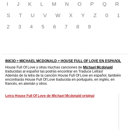
I
J
K
L
M
N
O
P
Q
R
S
T
U
V
W
X
Y
Z
0
1
2
3
4
5
6
7
8
9
INICIO >
MICHAEL MCDONALD
> HOUSE FULL OF LOVE EN ESPAñOL
House Full Of Love y otras muchas canciones de
Michael Mcdonald
traducidas al español las podrás encontrar en Traduce Letras!
Además de la letra de la canción House Full Of Love en español, también
encontrarás House Full Of Love traducida en portugués, en inglés, en
francés, en alemán y otros.
Letra House Full Of Love de Michael Mcdonald original