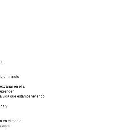
ald
mo un minuto
extrañar en ella
aprender
a vida que estamos viviendo
ida y
o en el medio
s lados