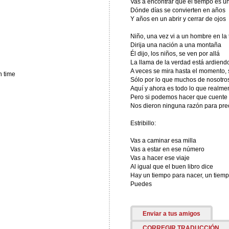
Vas a encontrar que el tiempo es u
Dónde días se convierten en años
Y años en un abrir y cerrar de ojos
Niño, una vez vi a un hombre en la 
Dirija una nación a una montaña
Él dijo, los niños, se ven por allá
La llama de la verdad está ardiend
A veces se mira hasta el momento, 
h time
Sólo por lo que muchos de nosotros
Aquí y ahora es todo lo que realm
Pero si podemos hacer que cuente
Nos dieron ninguna razón para pr
Estribillo:
Vas a caminar esa milla
Vas a estar en ese número
Vas a hacer ese viaje
Al igual que el buen libro dice
Hay un tiempo para nacer, un tiemp
Puedes
Enviar a tus amigos
CORREGIR TRADUCCIÓN