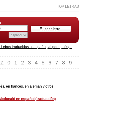
TOP LETRAS
n
etras traducidas al español, al portugués,...
Z
0
1
2
3
4
5
6
7
8
9
és, en francés, en alemán y otros.
Mcdonald en español (traducción)