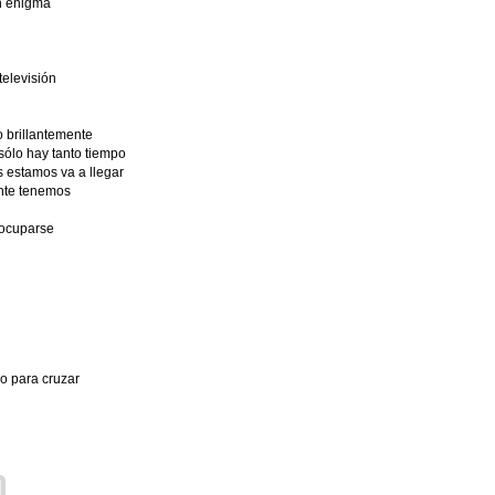
n enigma
televisión
o brillantemente
sólo hay tanto tiempo
 estamos va a llegar
ente tenemos
eocuparse
o para cruzar