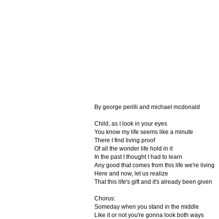
By george perilli and michael mcdonald
Child, as I look in your eyes
You know my life seems like a minute
There I find living proof
Of all the wonder life hold in it
In the past I thought I had to learn
Any good that comes from this life we're living
Here and now, let us realize
That this life's gift and it's already been given
Chorus:
Someday when you stand in the middle
Like it or not you're gonna look both ways