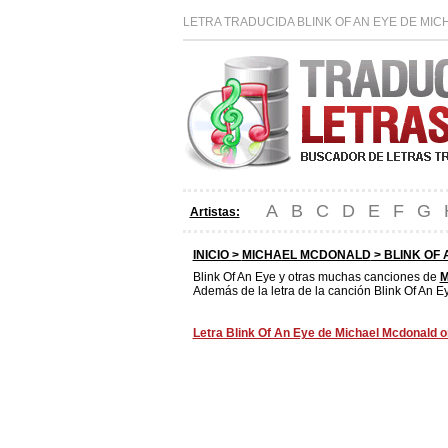
LETRA TRADUCIDA BLINK OF AN EYE DE MI
A
B
C
D
E
F
G
Artistas:
INICIO >
MICHAEL MCDONALD
> BLINK OF 
Blink Of An Eye y otras muchas canciones de
M
Además de la letra de la canción Blink Of An E
Letra Blink Of An Eye de Michael Mcdonald or