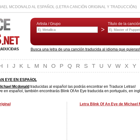
CHAEL MCDONALD AL ESPAÑOL (LETRA CANCIÓN ORIGINAL Y TRADUCCIÓN)
Artista / Grupo
Título de la canció
>
Busca una letra de una canción traducida al idioma que quieras! L
H
I
J
K
L
M
N
O
P
Q
R
S
T
U
V
W
X
Y
AN EYE EN ESPAñOL
ichael Mcdonald
traducidas al español las podrás encontrar en Traduce Letras!
ye en español, también encontrarás Blink Of An Eye traducida en portugués, en ingl
iginal
Letra Blink Of An Eye de Michael 