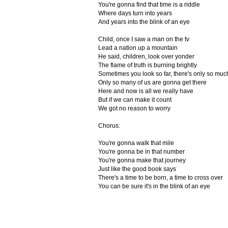
You're gonna find that time is a riddle
Where days turn into years
And years into the blink of an eye
Child, once I saw a man on the tv
Lead a nation up a mountain
He said, children, look over yonder
The flame of truth is burning brightly
Sometimes you look so far, there's only so muc
Only so many of us are gonna get there
Here and now is all we really have
But if we can make it count
We got no reason to worry
Chorus:
You're gonna walk that mile
You're gonna be in that number
You're gonna make that journey
Just like the good book says
There's a time to be born, a time to cross over
You can be sure it's in the blink of an eye