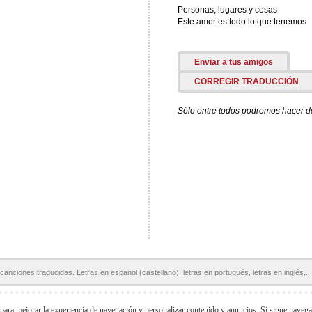
Personas, lugares y cosas
Este amor es todo lo que tenemos
Enviar a tus amigos
CORREGIR TRADUCCIÓN
Sólo entre todos podremos hacer de 
canciones traducidas. Letras en espanol (castellano), letras en portugués, letras en inglés,...
Páginas Amigas:
Letras en español
Letras de Canciones
Acordes y Tablaturas
 para mejorar la experiencia de navegación y personalizar contenido y anuncios. Si sigue naveg