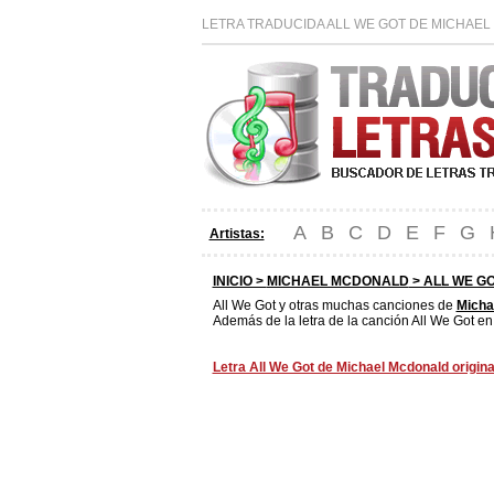
LETRA TRADUCIDA ALL WE GOT DE MICHAEL
A
B
C
D
E
F
G
Artistas:
INICIO >
MICHAEL MCDONALD
> ALL WE G
All We Got y otras muchas canciones de
Micha
Además de la letra de la canción All We Got en
Letra All We Got de Michael Mcdonald origina