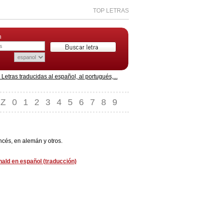
TOP LETRAS
n
etras traducidas al español, al portugués,...
Z
0
1
2
3
4
5
6
7
8
9
ncés, en alemán y otros.
ald en español (traducción)