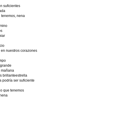
 suficientes
ada
e tenemos, nena
amino
os
iar
cio
 en nuestros corazones
ampo
 grande
en mañana
brillanteestrella
podría ser suficiente
lo que tenemos
 nena