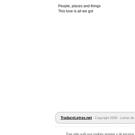
People, places and things
This love is all we got
TraduceLetras.net
- Copyright 2009 - Letras de 
Este sitio web usa cookies propias y de terceros