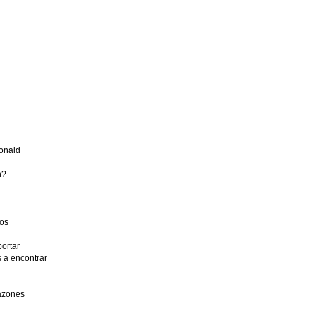
Donald
h?
ros
ortar
 a encontrar
azones