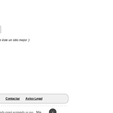
éste un sitio mejor :)
Contactar
Aviso Legal
×
ando estará aceptando su uso.
Más