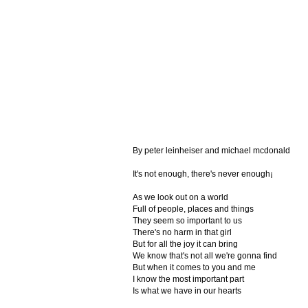
By peter leinheiser and michael mcdonald
It's not enough, there's never enough¡­
As we look out on a world
Full of people, places and things
They seem so important to us
There's no harm in that girl
But for all the joy it can bring
We know that's not all we're gonna find
But when it comes to you and me
I know the most important part
Is what we have in our hearts