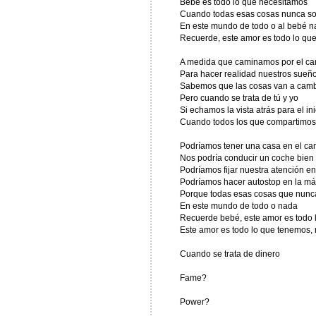
Bebé es todo lo que necesitamos
Cuando todas esas cosas nunca son
En este mundo de todo o al bebé n
Recuerde, este amor es todo lo qu
A medida que caminamos por el c
Para hacer realidad nuestros sueñ
Sabemos que las cosas van a camb
Pero cuando se trata de tú y yo
Si echamos la vista atrás para el ini
Cuando todos los que compartimos
Podríamos tener una casa en el c
Nos podría conducir un coche bien
Podríamos fijar nuestra atención 
Podríamos hacer autostop en la más 
Porque todas esas cosas que nunca 
En este mundo de todo o nada
Recuerde bebé, este amor es todo 
Este amor es todo lo que tenemos,
Cuando se trata de dinero
Fame?
Power?