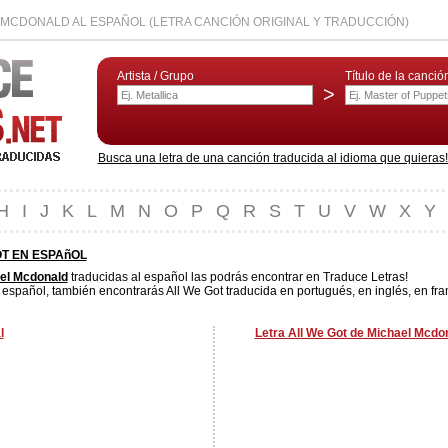
 MCDONALD AL ESPAÑOL (LETRA CANCIÓN ORIGINAL Y TRADUCCIÓN)
Artista / Grupo
Título de la canció
>
Busca una letra de una canción traducida al idioma que quieras! L
H
I
J
K
L
M
N
O
P
Q
R
S
T
U
V
W
X
Y
OT EN ESPAñOL
el Mcdonald
traducidas al español las podrás encontrar en Traduce Letras!
 español, también encontrarás All We Got traducida en portugués, en inglés, en fra
l
Letra All We Got de Michael Mcdon