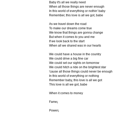
Baby it's all we really need
When all those things are never enough
In this world of everything or nothin' baby
Remember, this love is all we got, babe
As we travel down the road
To make our dreams come true
We know that things are gonna change
But when it comes to you and me
If we look back to the start
When all we shared was in our hearts
We could have a house in the country
We could drive a big fine car
We could set our sights on tomorrow
We could hitch a ride on the brightest star
'cause all those things could never be enough
In this world of everything or nothing
Remember baby, this love is all we got
This love is all we got, babe
When it comes to money
Fame¡­
Power¡­