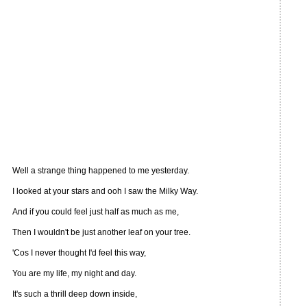
Well a strange thing happened to me yesterday.
I looked at your stars and ooh I saw the Milky Way.
And if you could feel just half as much as me,
Then I wouldn't be just another leaf on your tree.
'Cos I never thought I'd feel this way,
You are my life, my night and day.
It's such a thrill deep down inside,