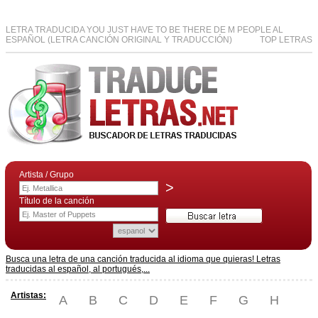
LETRA TRADUCIDA YOU JUST HAVE TO BE THERE DE M PEOPLE AL
ESPAÑOL (LETRA CANCIÓN ORIGINAL Y TRADUCCIÓN)
TOP LETRAS
Artista / Grupo
>
Título de la canción
Busca una letra de una canción traducida al idioma que quieras! Letras
traducidas al español, al portugués,...
Artistas:
A
B
C
D
E
F
G
H