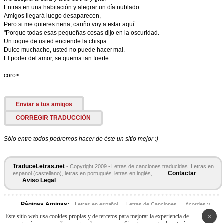
Entras en una habitación y alegrar un día nublado.
Amigos llegará luego desaparecen,
Pero si me quieres nena, cariño voy a estar aquí.
"Porque todas esas pequeñas cosas dijo en la oscuridad.
Un toque de usted enciende la chispa.
Dulce muchacho, usted no puede hacer mal.
El poder del amor, se quema tan fuerte.
coro>
Enviar a tus amigos
CORREGIR TRADUCCIÓN
Sólo entre todos podremos hacer de éste un sitio mejor :)
TraduceLetras.net
- Copyright 2009 - Letras de canciones traducidas. Letras en
Contactar
espanol (castellano), letras en portugués, letras en inglés,...
Aviso Legal
Páginas Amigas:
Letras en español
Letras de Canciones
Acordes y
Tablaturas
×
Este sitio web usa cookies propias y de terceros para mejorar la experiencia de