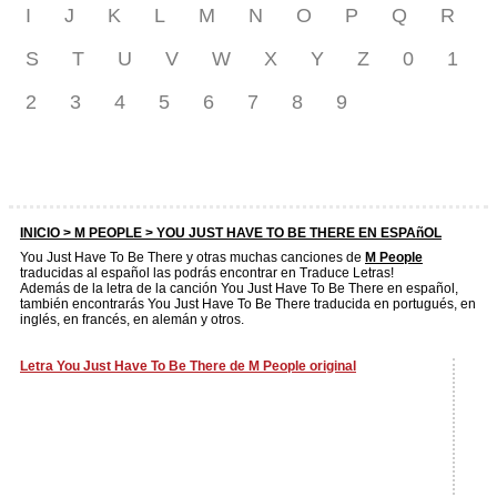
I
J
K
L
M
N
O
P
Q
R
S
T
U
V
W
X
Y
Z
0
1
2
3
4
5
6
7
8
9
INICIO >
M PEOPLE
> YOU JUST HAVE TO BE THERE EN ESPAñOL
You Just Have To Be There y otras muchas canciones de
M People
traducidas al español las podrás encontrar en Traduce Letras!
Además de la letra de la canción You Just Have To Be There en español,
también encontrarás You Just Have To Be There traducida en portugués, en
inglés, en francés, en alemán y otros.
Letra You Just Have To Be There de M People original