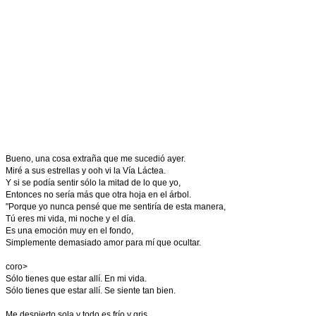
Bueno, una cosa extraña que me sucedió ayer.
Miré a sus estrellas y ooh vi la Vía Láctea.
Y si se podía sentir sólo la mitad de lo que yo,
Entonces no sería más que otra hoja en el árbol.
"Porque yo nunca pensé que me sentiría de esta manera,
Tú eres mi vida, mi noche y el día.
Es una emoción muy en el fondo,
Simplemente demasiado amor para mí que ocultar.
coro>
Sólo tienes que estar allí. En mi vida.
Sólo tienes que estar allí. Se siente tan bien.
Me despierto sola y todo es frío y gris.