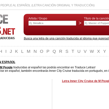
 PEOPLE AL ESPAÑOL (LETRA CANCIÓN ORIGINAL Y TRADUCCIÓN)
Artista / Grupo
Título de la canció
>
Busca una letra de una canción traducida al idioma que quieras! L
H
I
J
K
L
M
N
O
P
Q
R
S
T
U
V
W
X
Y
EN ESPAñOL
M People
traducidas al español las podrás encontrar en Traduce Letras!
ise en español, también encontrarás Inner City Cruise traducida en portugués, en i
Letra Inner City Cruise de M Peop