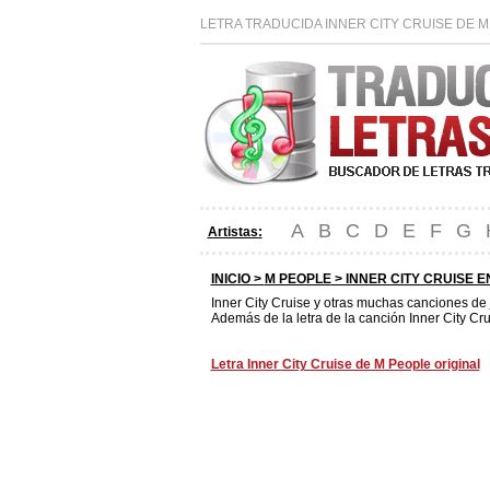
LETRA TRADUCIDA INNER CITY CRUISE DE M
A
B
C
D
E
F
G
Artistas:
INICIO >
M PEOPLE
> INNER CITY CRUISE 
Inner City Cruise y otras muchas canciones de
Además de la letra de la canción Inner City Cru
Letra Inner City Cruise de M People original