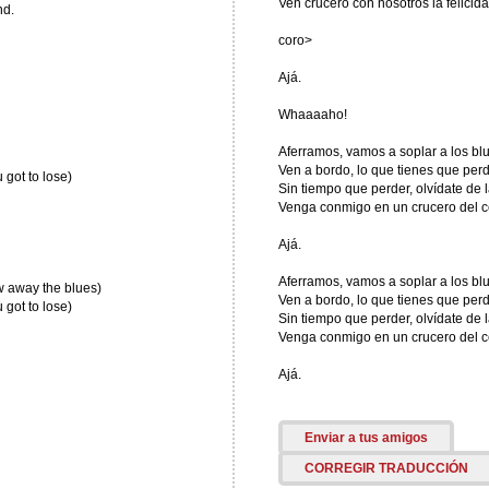
Ven crucero con nosotros la felicid
nd.
coro>
Ajá.
Whaaaaho!
Aferramos, vamos a soplar a los blu
Ven a bordo, lo que tienes que perd
 got to lose)
Sin tiempo que perder, olvídate de l
Venga conmigo en un crucero del c
Ajá.
Aferramos, vamos a soplar a los blu
ow away the blues)
Ven a bordo, lo que tienes que perd
 got to lose)
Sin tiempo que perder, olvídate de l
Venga conmigo en un crucero del c
Ajá.
Enviar a tus amigos
CORREGIR TRADUCCIÓN