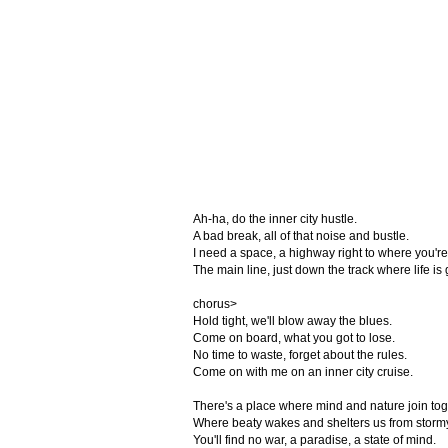
Ah-ha, do the inner city hustle.
A bad break, all of that noise and bustle.
I need a space, a highway right to where you're
The main line, just down the track where life is
chorus>
Hold tight, we'll blow away the blues.
Come on board, what you got to lose.
No time to waste, forget about the rules.
Come on with me on an inner city cruise.
There's a place where mind and nature join tog
Where beaty wakes and shelters us from storm
You'll find no war, a paradise, a state of mind.