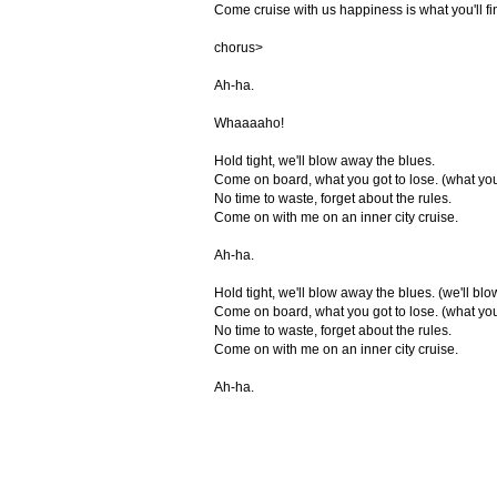
Come cruise with us happiness is what you'll fi
chorus>
Ah-ha.
Whaaaaho!
Hold tight, we'll blow away the blues.
Come on board, what you got to lose. (what you
No time to waste, forget about the rules.
Come on with me on an inner city cruise.
Ah-ha.
Hold tight, we'll blow away the blues. (we'll bl
Come on board, what you got to lose. (what you
No time to waste, forget about the rules.
Come on with me on an inner city cruise.
Ah-ha.