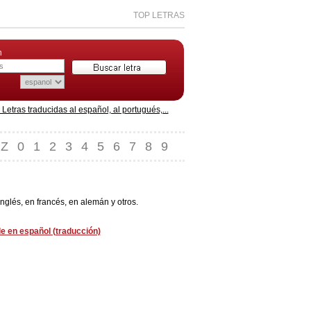
TOP LETRAS
n
etras traducidas al español, al portugués,...
Z
0
1
2
3
4
5
6
7
8
9
nglés, en francés, en alemán y otros.
le en español (traducción)