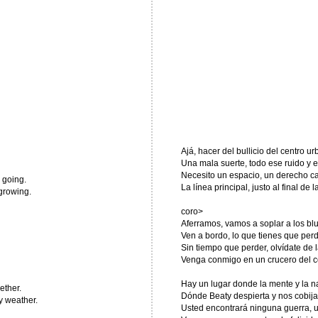
Ajá, hacer del bullicio del centro ur
Una mala suerte, todo ese ruido y el
Necesito un espacio, un derecho ca
 going.
La línea principal, justo al final de
 growing.
coro>
Aferramos, vamos a soplar a los blu
Ven a bordo, lo que tienes que perd
Sin tiempo que perder, olvídate de l
Venga conmigo en un crucero del c
Hay un lugar donde la mente y la n
ether.
Dónde Beaty despierta y nos cobija
y weather.
Usted encontrará ninguna guerra, u