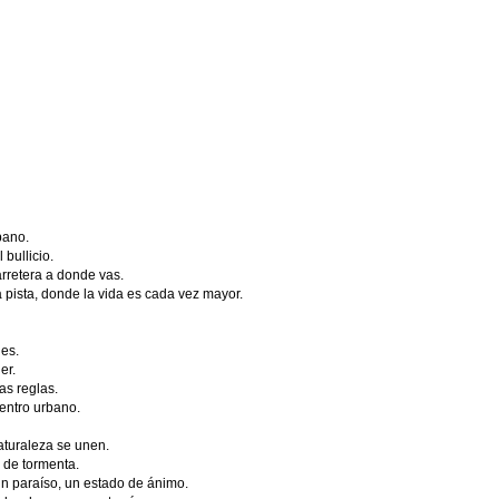
bano.
 bullicio.
rretera a donde vas.
 la pista, donde la vida es cada vez mayor.
es.
er.
as reglas.
entro urbano.
aturaleza se unen.
 de tormenta.
n paraíso, un estado de ánimo.