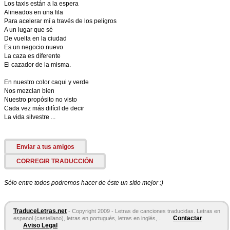
Los taxis están a la espera
Alineados en una fila
Para acelerar mí a través de los peligros
A un lugar que sé
De vuelta en la ciudad
Es un negocio nuevo
La caza es diferente
El cazador de la misma.
En nuestro color caqui y verde
Nos mezclan bien
Nuestro propósito no visto
Cada vez más difícil de decir
La vida silvestre ...
Enviar a tus amigos
CORREGIR TRADUCCIÓN
Sólo entre todos podremos hacer de éste un sitio mejor :)
TraduceLetras.net
- Copyright 2009 - Letras de canciones traducidas. Letras en
Contactar
espanol (castellano), letras en portugués, letras en inglés,...
Aviso Legal