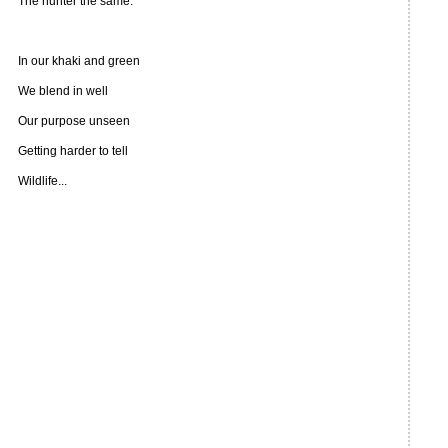
The hunter the same.
In our khaki and green
We blend in well
Our purpose unseen
Getting harder to tell
Wildlife...