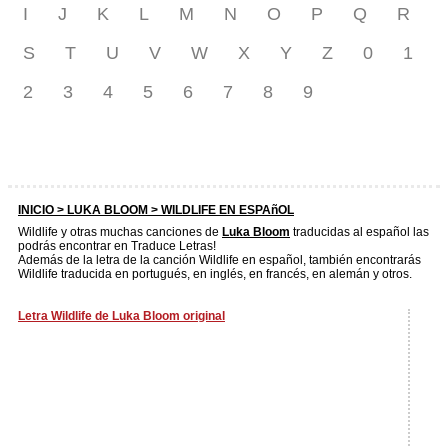
I
J
K
L
M
N
O
P
Q
R
S
T
U
V
W
X
Y
Z
0
1
2
3
4
5
6
7
8
9
INICIO >
LUKA BLOOM
> WILDLIFE EN ESPAñOL
Wildlife y otras muchas canciones de
Luka Bloom
traducidas al español las
podrás encontrar en Traduce Letras!
Además de la letra de la canción Wildlife en español, también encontrarás
Wildlife traducida en portugués, en inglés, en francés, en alemán y otros.
Letra Wildlife de Luka Bloom original