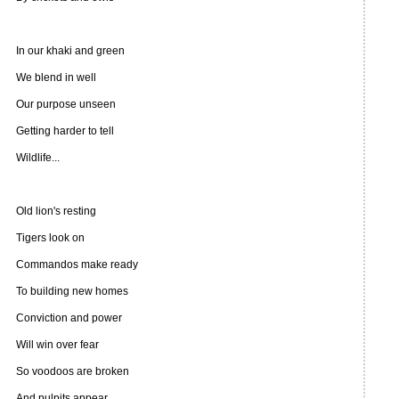
In our khaki and green
We blend in well
Our purpose unseen
Getting harder to tell
Wildlife...
Old lion's resting
Tigers look on
Commandos make ready
To building new homes
Conviction and power
Will win over fear
So voodoos are broken
And pulpits appear