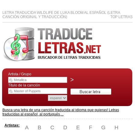
LETRA TRADUCIDA WILDLIFE DE LUKA BLOOM AL ESPAÑOL (LETRA
CANCIÓN ORIGINAL Y TRADUCCIÓN)
TOP LETRAS
Artista / Grupo
>
Título de la canción
Busca una letra de una canción traducida al idioma que quieras! Letras
traducidas al español, al portugués,...
Artistas:
A
B
C
D
E
F
G
H