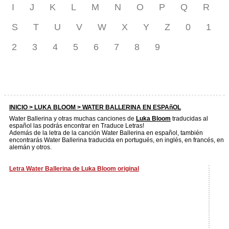
I
J
K
L
M
N
O
P
Q
R
S
T
U
V
W
X
Y
Z
0
1
2
3
4
5
6
7
8
9
INICIO >
LUKA BLOOM
> WATER BALLERINA EN ESPAñOL
Water Ballerina y otras muchas canciones de
Luka Bloom
traducidas al
español las podrás encontrar en Traduce Letras!
Además de la letra de la canción Water Ballerina en español, también
encontrarás Water Ballerina traducida en portugués, en inglés, en francés, en
alemán y otros.
Letra Water Ballerina de Luka Bloom original