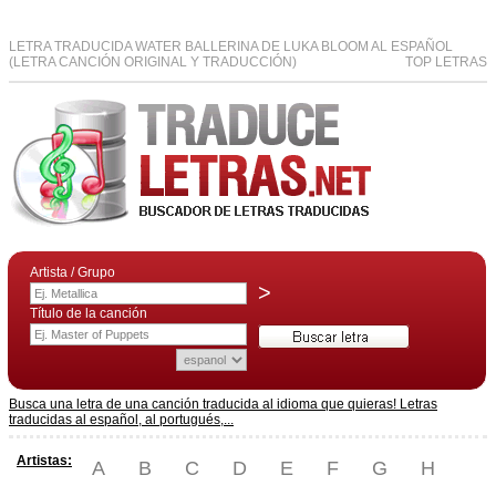
LETRA TRADUCIDA WATER BALLERINA DE LUKA BLOOM AL ESPAÑOL
(LETRA CANCIÓN ORIGINAL Y TRADUCCIÓN)
TOP LETRAS
Artista / Grupo
>
Título de la canción
Busca una letra de una canción traducida al idioma que quieras! Letras
traducidas al español, al portugués,...
Artistas:
A
B
C
D
E
F
G
H