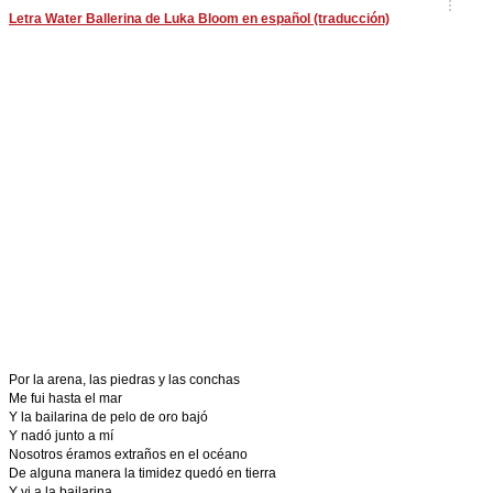
Letra Water Ballerina de Luka Bloom en español (traducción)
Por la arena, las piedras y las conchas
Me fui hasta el mar
Y la bailarina de pelo de oro bajó
Y nadó junto a mí
Nosotros éramos extraños en el océano
De alguna manera la timidez quedó en tierra
Y vi a la bailarina