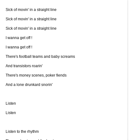
Sick of movin' in a straight line
Sick of movin' in a straight line
Sick of movin' in a straight line
I wanna get off !
I wanna get off !
There's football teams and baby screams
And transistors roarin'
There's money scenes, poker fiends
And a lone drunkard snorin'
Listen
Listen
Listen to the rhythm