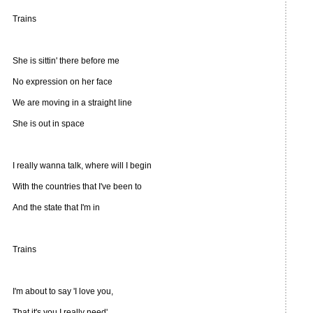
Trains
She is sittin' there before me
No expression on her face
We are moving in a straight line
She is out in space
I really wanna talk, where will I begin
With the countries that I've been to
And the state that I'm in
Trains
I'm about to say 'I love you,
That it's you I really need'