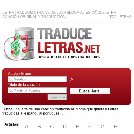
LETRA TRADUCIDA TRAINS DE LUKA BLOOM AL ESPAÑOL (LETRA
CANCIÓN ORIGINAL Y TRADUCCIÓN)
TOP LETRAS
Artista / Grupo
>
Título de la canción
Busca una letra de una canción traducida al idioma que quieras! Letras
traducidas al español, al portugués,...
Artistas:
A
B
C
D
E
F
G
H