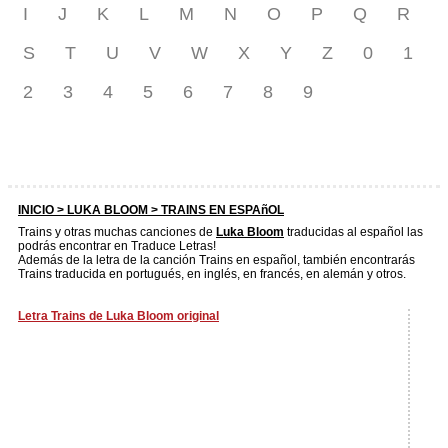
I
J
K
L
M
N
O
P
Q
R
S
T
U
V
W
X
Y
Z
0
1
2
3
4
5
6
7
8
9
INICIO >
LUKA BLOOM
> TRAINS EN ESPAñOL
Trains y otras muchas canciones de
Luka Bloom
traducidas al español las
podrás encontrar en Traduce Letras!
Además de la letra de la canción Trains en español, también encontrarás
Trains traducida en portugués, en inglés, en francés, en alemán y otros.
Letra Trains de Luka Bloom original