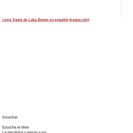
Letra Trains de Luka Bloom en español (traducción)
Escuchar
Escucha el ritmo
La mecánica y vencer a los