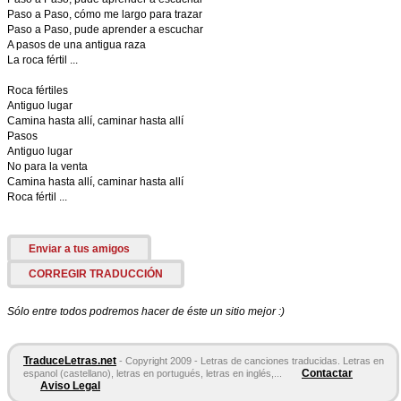
Paso a Paso, cómo me largo para trazar
Paso a Paso, pude aprender a escuchar
A pasos de una antigua raza
La roca fértil ...
Roca fértiles
Antiguo lugar
Camina hasta allí, caminar hasta allí
Pasos
Antiguo lugar
No para la venta
Camina hasta allí, caminar hasta allí
Roca fértil ...
Enviar a tus amigos
CORREGIR TRADUCCIÓN
Sólo entre todos podremos hacer de éste un sitio mejor :)
TraduceLetras.net
- Copyright 2009 - Letras de canciones traducidas. Letras en
Contactar
espanol (castellano), letras en portugués, letras en inglés,...
Aviso Legal