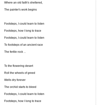
Where an old faith's sheltered,
The painter's work begins
Footsteps, I could learn to listen
Footsteps, how I long to trace
Footsteps, I could learn to listen
To footsteps of an ancient race
The fertile rock ...
To the flowering desert
Roll the wheels of greed
Wells dry forever
The orchid starts to bleed
Footsteps, I could learn to listen
Footsteps, how I long to trace