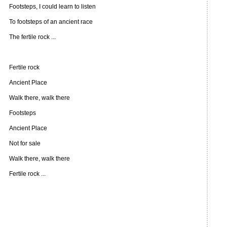
Footsteps, I could learn to listen
To footsteps of an ancient race
The fertile rock ...
Fertile rock
Ancient Place
Walk there, walk there
Footsteps
Ancient Place
Not for sale
Walk there, walk there
Fertile rock ...