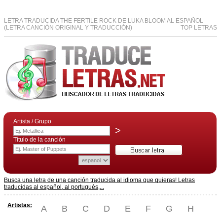
LETRA TRADUCIDA THE FERTILE ROCK DE LUKA BLOOM AL ESPAÑOL
(LETRA CANCIÓN ORIGINAL Y TRADUCCIÓN)
TOP LETRAS
Artista / Grupo
>
Título de la canción
Busca una letra de una canción traducida al idioma que quieras! Letras
traducidas al español, al portugués,...
Artistas:
A
B
C
D
E
F
G
H