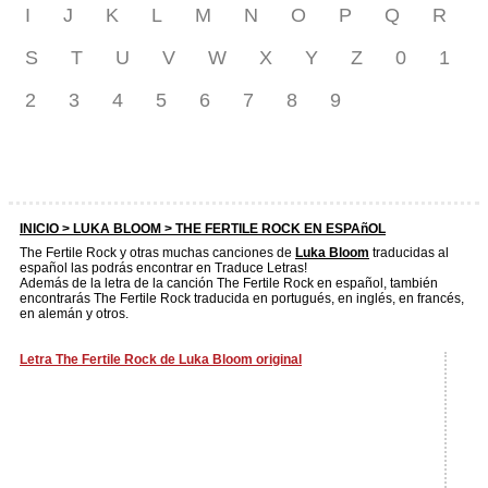
I
J
K
L
M
N
O
P
Q
R
S
T
U
V
W
X
Y
Z
0
1
2
3
4
5
6
7
8
9
INICIO >
LUKA BLOOM
> THE FERTILE ROCK EN ESPAñOL
The Fertile Rock y otras muchas canciones de
Luka Bloom
traducidas al
español las podrás encontrar en Traduce Letras!
Además de la letra de la canción The Fertile Rock en español, también
encontrarás The Fertile Rock traducida en portugués, en inglés, en francés,
en alemán y otros.
Letra The Fertile Rock de Luka Bloom original