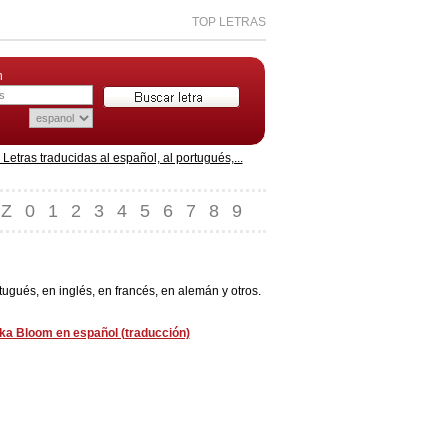
TOP LETRAS
n
etras traducidas al español, al portugués,...
Z
0
1
2
3
4
5
6
7
8
9
ugués, en inglés, en francés, en alemán y otros.
uka Bloom en español (traducción)