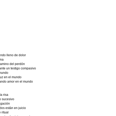
ndo lleno de dolor
ana
camino del perdón
nte un testigo compasivo
 mundo
luz en el mundo
cando amor en el mundo
a risa
o sucesivo
egación
os están en juicio
 ritual