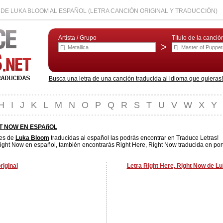
 DE LUKA BLOOM AL ESPAÑOL (LETRA CANCIÓN ORIGINAL Y TRADUCCIÓN)
Artista / Grupo
Título de la canció
>
Busca una letra de una canción traducida al idioma que quieras! L
H
I
J
K
L
M
N
O
P
Q
R
S
T
U
V
W
X
Y
HT NOW EN ESPAñOL
nes de
Luka Bloom
traducidas al español las podrás encontrar en Traduce Letras!
ight Now en español, también encontrarás Right Here, Right Now traducida en port
riginal
Letra Right Here, Right Now de L