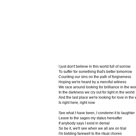
I just don't believe in this world full of sorrow
To suffer for something that's better tomorrow
Counting our sins on the path of forgiveness
Hoping we're heard by a merciful witness
We race around looking for brilliance in the wor
In the darkness we cry out for light in the world
And the last place we're looking for love in the 
Is right here, right now
See what I have been, I condemn it to laughter
Leave to the sages my status hereafter
If anybody says I exist in denial
So be it, we'll see when we all are on trial
I'm bidding farewell to the ritual chores