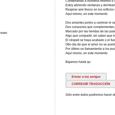
Condenando a nosotros mismos o c
Estoy abriendo ventanas y derriba
Respirar aire fresco en los orificios
Aquí mismo, en este momento
Dos amantes juntos a caminar el c
Dos corazones que complementan, p
d
Marcado por las heridas de las pa
known
Algo que compartir, sin saber que 
El césped se haya acabado y el fue
Otro día de que el amor no se pue
Por último un llamamiento a los po
Aquí mismo, en este momento
Bajamos hasta qu
Enviar a tus amigos
CORREGIR TRADUCCIÓN
Sólo entre todos podremos hacer de 