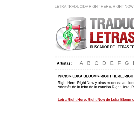
LETRA TRADUCIDA RIGHT HERE, RIGHT NOW
A
B
C
D
E
F
G
Artistas:
INICIO >
LUKA BLOOM
> RIGHT HERE, RIG
Right Here, Right Now y otras muchas cancio
Además de la letra de la canción Right Here, R
Letra Right Here, Right Now de Luka Bloom o