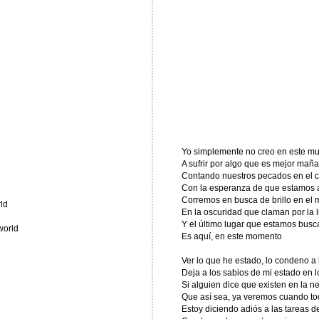
Yo simplemente no creo en este mu
A sufrir por algo que es mejor mañ
Contando nuestros pecados en el 
Con la esperanza de que estamos a
Corremos en busca de brillo en el
ld
En la oscuridad que claman por la 
Y el último lugar que estamos bus
world
Es aquí, en este momento
Ver lo que he estado, lo condeno a l
Deja a los sabios de mi estado en l
Si alguien dice que existen en la n
Que así sea, ya veremos cuando tod
Estoy diciendo adiós a las tareas de