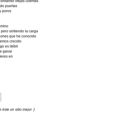
ontando viejas cuentas
ndo puertas
 y poros
amino
ero sintiendo la carga
siones que he conocido
hemos crecido
go es débil
de ganar
deres en
éste un sitio mejor :)