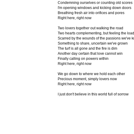
Condemning ourselves or counting old scores
I'm opening windows and kicking down doors
Breathing fresh air into orifices and pores
Right here, right now
Two lovers together out walking the road
Two hearts complementing, but feeling the loa
Scarred by the wounds of the passions we've 
Something to share, uncertain we've grown
The turf is all gone and the fire is dim
Another day certain that love cannot win
Finally calling on powers within
Right here, right now
We go down to where we hold each other
Precious moment, simply lovers now
Right here, right now
I just don't believe in this world full of sorrow