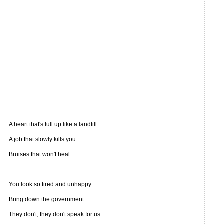
A heart that's full up like a landfill.
A job that slowly kills you.
Bruises that won't heal.
You look so tired and unhappy.
Bring down the government.
They don't, they don't speak for us.