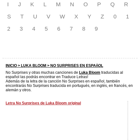
I
J
K
L
M
N
O
P
Q
R
S
T
U
V
W
X
Y
Z
0
1
2
3
4
5
6
7
8
9
INICIO >
LUKA BLOOM
> NO SURPRISES EN ESPAñOL
No Surprises y otras muchas canciones de
Luka Bloom
traducidas al
español las podrás encontrar en Traduce Letras!
Además de la letra de la canción No Surprises en español, también
encontrarás No Surprises traducida en portugués, en inglés, en francés, en
alemán y otros.
Letra No Surprises de Luka Bloom original