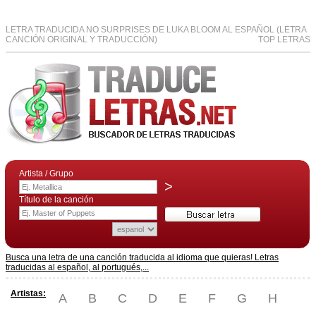
LETRA TRADUCIDA NO SURPRISES DE LUKA BLOOM AL ESPAÑOL (LETRA
CANCIÓN ORIGINAL Y TRADUCCIÓN)
TOP LETRAS
Artista / Grupo
>
Título de la canción
Busca una letra de una canción traducida al idioma que quieras! Letras
traducidas al español, al portugués,...
Artistas:
A
B
C
D
E
F
G
H