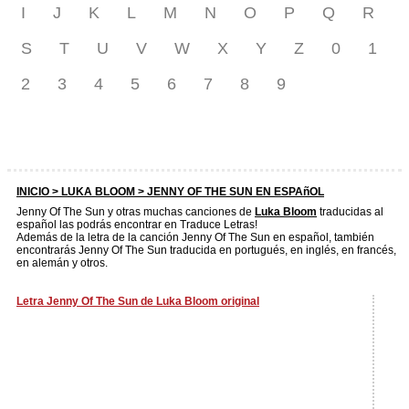
I
J
K
L
M
N
O
P
Q
R
S
T
U
V
W
X
Y
Z
0
1
2
3
4
5
6
7
8
9
INICIO >
LUKA BLOOM
> JENNY OF THE SUN EN ESPAñOL
Jenny Of The Sun y otras muchas canciones de
Luka Bloom
traducidas al
español las podrás encontrar en Traduce Letras!
Además de la letra de la canción Jenny Of The Sun en español, también
encontrarás Jenny Of The Sun traducida en portugués, en inglés, en francés,
en alemán y otros.
Letra Jenny Of The Sun de Luka Bloom original