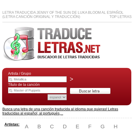
LETRA TRADUCIDA JENNY OF THE SUN DE LUKA BLOOM AL ESPAÑOL
(LETRA CANCIÓN ORIGINAL Y TRADUCCIÓN)
TOP LETRAS
Artista / Grupo
>
Título de la canción
Busca una letra de una canción traducida al idioma que quieras! Letras
traducidas al español, al portugués,...
Artistas:
A
B
C
D
E
F
G
H