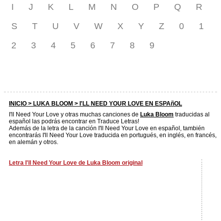
I
J
K
L
M
N
O
P
Q
R
S
T
U
V
W
X
Y
Z
0
1
2
3
4
5
6
7
8
9
INICIO >
LUKA BLOOM
> I'LL NEED YOUR LOVE EN ESPAñOL
I'll Need Your Love y otras muchas canciones de
Luka Bloom
traducidas al
español las podrás encontrar en Traduce Letras!
Además de la letra de la canción I'll Need Your Love en español, también
encontrarás I'll Need Your Love traducida en portugués, en inglés, en francés,
en alemán y otros.
Letra I'll Need Your Love de Luka Bloom original