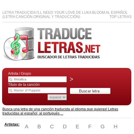
LETRA TRADUCIDA I'LL NEED YOUR LOVE DE LUKA BLOOM AL ESPAÑOL
(LETRA CANCIÓN ORIGINAL Y TRADUCCIÓN)
TOP LETRAS
Artista / Grupo
>
Título de la canción
Busca una letra de una canción traducida al idioma que quieras! Letras
traducidas al español, al portugués,...
Artistas:
A
B
C
D
E
F
G
H