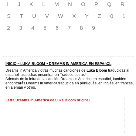
I
J
K
L
M
N
O
P
Q
R
S
T
U
V
W
X
Y
Z
0
1
2
3
4
5
6
7
8
9
INICIO >
LUKA BLOOM
> DREAMS IN AMERICA EN ESPAñOL
Dreams In America y otras muchas canciones de
Luka Bloom
traducidas al
español las podrás encontrar en Traduce Letras!
Además de la letra de la canción Dreams In America en español, también
encontrarás Dreams In America traducida en portugués, en inglés, en francés,
en alemán y otros.
Letra Dreams In America de Luka Bloom original