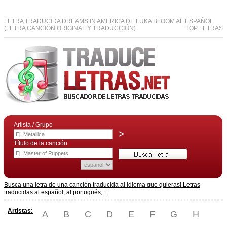
LETRA TRADUCIDA DREAMS IN AMERICA DE LUKA BLOOM AL ESPAÑOL
(LETRA CANCIÓN ORIGINAL Y TRADUCCIÓN)
TOP LETRAS
Artista / Grupo
>
Título de la canción
Busca una letra de una canción traducida al idioma que quieras! Letras
traducidas al español, al portugués,...
Artistas:
A
B
C
D
E
F
G
H