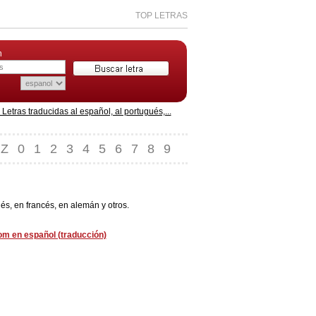
TOP LETRAS
n
etras traducidas al español, al portugués,...
Z
0
1
2
3
4
5
6
7
8
9
s, en francés, en alemán y otros.
om en español (traducción)