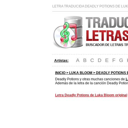
LETRA TRADUCIDA DEADLY POTIONS DE LUK
A
B
C
D
E
F
G
Artistas:
INICIO >
LUKA BLOOM
> DEADLY POTIONS 
Deadly Potions y otras muchas canciones de
L
Además de la letra de la canción Deadly Potion
Letra Deadly Potions de Luka Bloom original