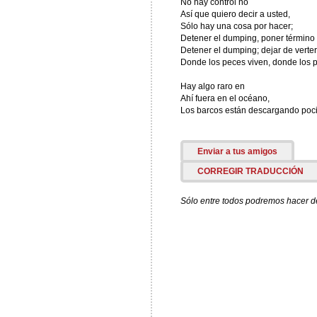
No hay control no
Así que quiero decir a usted,
Sólo hay una cosa por hacer;
Detener el dumping, poner término
Detener el dumping; dejar de verter
Donde los peces viven, donde los p
Hay algo raro en
Ahí fuera en el océano,
Los barcos están descargando poci
Enviar a tus amigos
CORREGIR TRADUCCIÓN
Sólo entre todos podremos hacer de 