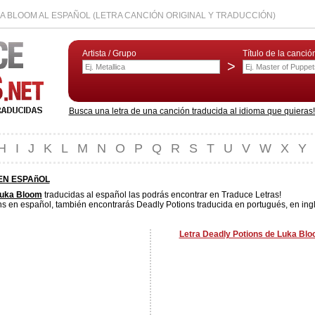
A BLOOM AL ESPAÑOL (LETRA CANCIÓN ORIGINAL Y TRADUCCIÓN)
Artista / Grupo
Título de la canció
>
Busca una letra de una canción traducida al idioma que quieras! L
H
I
J
K
L
M
N
O
P
Q
R
S
T
U
V
W
X
Y
EN ESPAñOL
uka Bloom
traducidas al español las podrás encontrar en Traduce Letras!
s en español, también encontrarás Deadly Potions traducida en portugués, en inglé
Letra Deadly Potions de Luka Blo