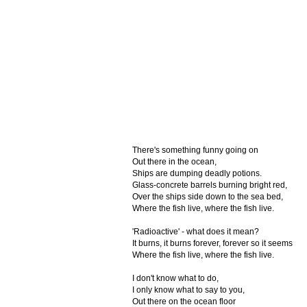
There's something funny going on
Out there in the ocean,
Ships are dumping deadly potions.
Glass-concrete barrels burning bright red,
Over the ships side down to the sea bed,
Where the fish live, where the fish live.
'Radioactive' - what does it mean?
It burns, it burns forever, forever so it seems
Where the fish live, where the fish live.
I don't know what to do,
I only know what to say to you,
Out there on the ocean floor