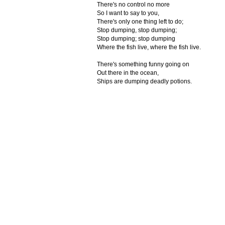
There's no control no more
So I want to say to you,
There's only one thing left to do;
Stop dumping, stop dumping;
Stop dumping; stop dumping
Where the fish live, where the fish live.
There's something funny going on
Out there in the ocean,
Ships are dumping deadly potions.