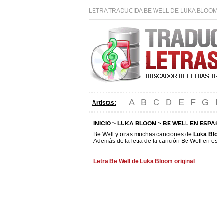
LETRA TRADUCIDA BE WELL DE LUKA BLOOM
A
B
C
D
E
F
G
Artistas:
INICIO >
LUKA BLOOM
> BE WELL EN ESPA
Be Well y otras muchas canciones de
Luka Bl
Además de la letra de la canción Be Well en es
Letra Be Well de Luka Bloom original