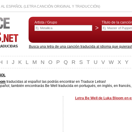
 AL ESPAÑOL (LETRA CANCIÓN ORIGINAL Y TRADUCCIÓN)
Artista / Grupo
Título de la canció
>
Busca una letra de una canción traducida al idioma que quieras! L
H
I
J
K
L
M
N
O
P
Q
R
S
T
U
V
W
X
Y
ñOL
oom
traducidas al español las podrás encontrar en Traduce Letras!
pañol, también encontrarás Be Well traducida en portugués, en inglés, en francés,
Letra Be Well de Luka Bloom en e