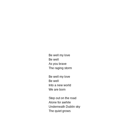
Be well my love
Be well
As you brave
The raging storm
Be well my love
Be well
Into a new world
We are born
Step out on the road
Alone for awhile
Underneath Dublin sky
The quiet grows