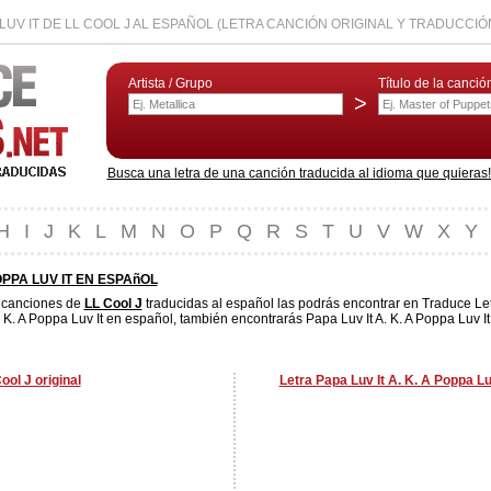
A LUV IT DE LL COOL J AL ESPAÑOL (LETRA CANCIÓN ORIGINAL Y TRADUCCIÓ
Artista / Grupo
Título de la canció
>
Busca una letra de una canción traducida al idioma que quieras! L
H
I
J
K
L
M
N
O
P
Q
R
S
T
U
V
W
X
Y
POPPA LUV IT EN ESPAñOL
s canciones de
LL Cool J
traducidas al español las podrás encontrar en Traduce Let
 K. A Poppa Luv It en español, también encontrarás Papa Luv It A. K. A Poppa Luv It
ool J original
Letra Papa Luv It A. K. A Poppa Lu