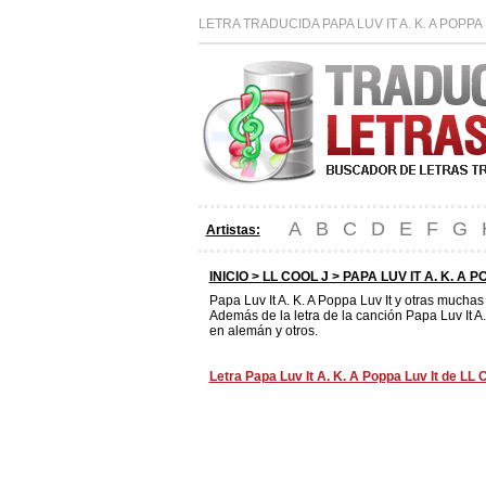
LETRA TRADUCIDA PAPA LUV IT A. K. A POPP
A
B
C
D
E
F
G
Artistas:
INICIO >
LL COOL J
> PAPA LUV IT A. K. A 
Papa Luv It A. K. A Poppa Luv It y otras mucha
Además de la letra de la canción Papa Luv It A.
en alemán y otros.
Letra Papa Luv It A. K. A Poppa Luv It de LL C