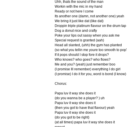
Uhh, thats the sound of the man
Workin with the mic in my hand
Ready or not here I come
Its another one (damn, not another one) yeah
We bring it just like dat (like dat)
Droppin triple platinum flavour on the drum tap
Dog a donut nice and crafty
Poke your lips out sassy when you ask me
Special request is granted (aah)
Head all slanted, (uhh) the gym has planted
(so what you tellin me youre too smooth to pop?
If it pops should I stop fore it drops?
Who knows? who goes? who flows?
Me and you? (yeah) just remember boo
(I promise Ill remember) everything I do girl
(I promise) I do it for you, word is bond (I know
Chorus:
Papa luv it way she does it
(do you wanna be a player? ) uh
Papa luv it way she does it
(then you got to have that flavour) yeah
Papa luv it way she does it
(do you got to be right)
(at all times) papa luv it way she does it