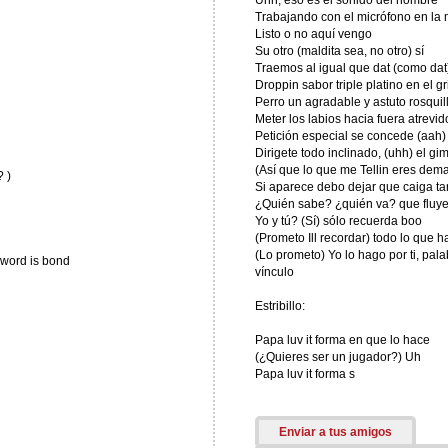
Uhh, eso es el sonido del hombre
Trabajando con el micrófono en la
Listo o no aquí vengo
Su otro (maldita sea, no otro) sí
Traemos al igual que dat (como dat
Droppin sabor triple platino en el gr
Perro un agradable y astuto rosquil
Meter los labios hacia fuera atrev
Petición especial se concede (aah)
Dirigete todo inclinado, (uhh) el g
(Así que lo que me Tellin eres dem
 )
Si aparece debo dejar que caiga ta
¿Quién sabe? ¿quién va? que fluy
Yo y tú? (Sí) sólo recuerda boo
(Prometo Ill recordar) todo lo que 
(Lo prometo) Yo lo hago por ti, palab
) word is bond
vínculo
Estribillo:
Papa luv it forma en que lo hace
(¿Quieres ser un jugador?) Uh
Papa luv it forma s
Enviar a tus amigos