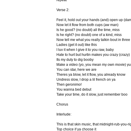
repeat
Verse 2:
Feel it, hold out your hands (and) open up (da
Now let it flow from both cups (aw man)
Is he good? (no doubt) all the time, miss
Is he right? (no doubt) one of a kind, miss
Now tell me what you really talkin bout in three
Ladies (get it out) like this
I luv it when I give it to you raw, baby
Hate to hurt but hurtin makes you crazy (crazy)
Its my duty to dig booby
Make a video (yo, you mean my own movie) yu
You can star, here we are
Theres ya blow, let it flow, you already know
Undress slow, I drop a lil french on ya
Then geronimo!
You wanna bed debut
Take your time, do it slow, just remember boo
Chorus
Interlude:
This is that skin music, that midnight-rub-you-ri
Top choice if ya choose it