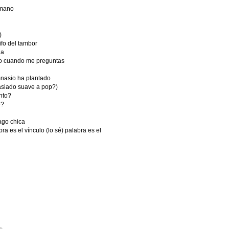
 mano
)
ifo del tambor
la
ido cuando me preguntas
imnasio ha plantado
asiado suave a pop?)
nto?
e?
hago chica
ra es el vínculo (lo sé) palabra es el