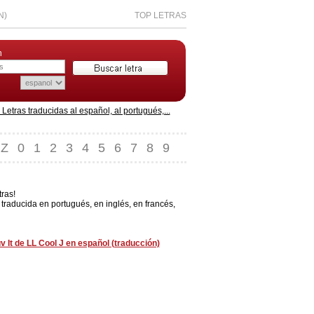
N)
TOP LETRAS
n
etras traducidas al español, al portugués,...
Z
0
1
2
3
4
5
6
7
8
9
ras!
 traducida en portugués, en inglés, en francés,
v It de LL Cool J en español (traducción)