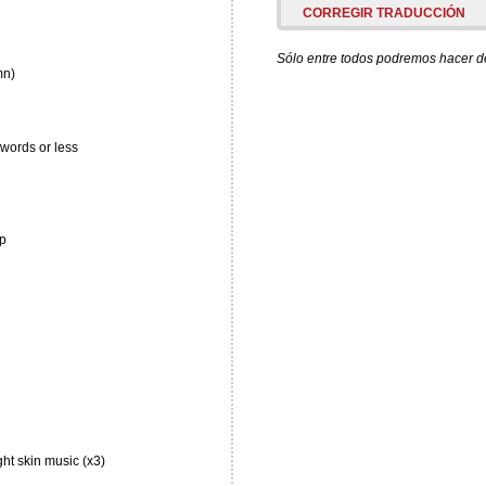
CORREGIR TRADUCCIÓN
Sólo entre todos podremos hacer de 
mn)
 words or less
p
ght skin music (x3)