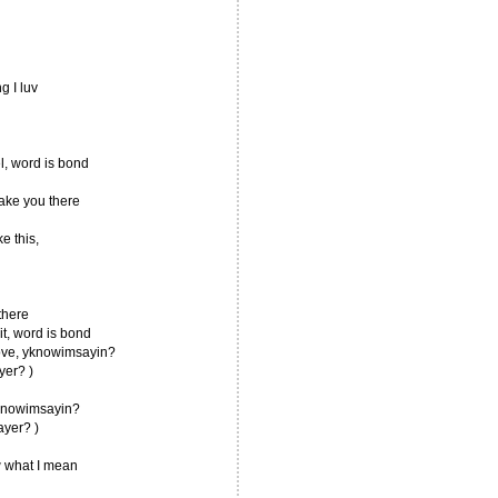
g I luv
el, word is bond
 take you there
ke this,
there
it, word is bond
 love, yknowimsayin?
yer? )
 yknowimsayin?
yer? )
 what I mean