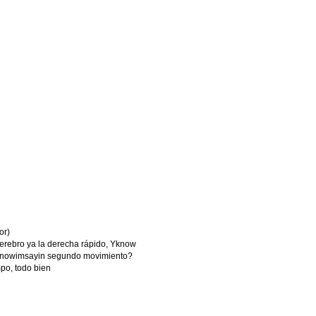
or)
erebro ya la derecha rápido, Yknow
 yknowimsayin segundo movimiento?
po, todo bien