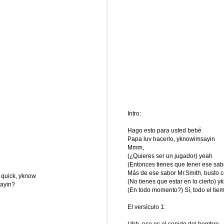
Intro:
Hago esto para usted bebé
Papa luv hacerlo, yknowimsayin
Mmm,
(¿Quieres ser un jugador) yeah
(Entonces tienes que tener ese sab
Más de ese sabor Mr.Smith, busto c
t quick, yknow
(No tienes que estar en lo cierto)
sayin?
(En todo momento?) Sí, todo el tiem
El versículo 1: