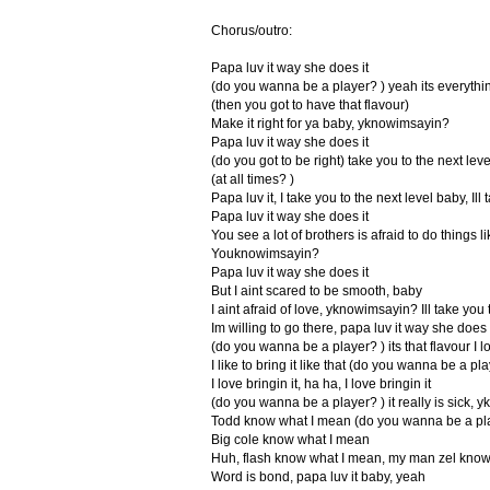
Chorus/outro:
Papa luv it way she does it
(do you wanna be a player? ) yeah its everythin
(then you got to have that flavour)
Make it right for ya baby, yknowimsayin?
Papa luv it way she does it
(do you got to be right) take you to the next lev
(at all times? )
Papa luv it, I take you to the next level baby, Ill
Papa luv it way she does it
You see a lot of brothers is afraid to do things li
Youknowimsayin?
Papa luv it way she does it
But I aint scared to be smooth, baby
I aint afraid of love, yknowimsayin? Ill take you 
Im willing to go there, papa luv it way she does 
(do you wanna be a player? ) its that flavour I
I like to bring it like that (do you wanna be a pla
I love bringin it, ha ha, I love bringin it
(do you wanna be a player? ) it really is sick,
Todd know what I mean (do you wanna be a pla
Big cole know what I mean
Huh, flash know what I mean, my man zel know
Word is bond, papa luv it baby, yeah