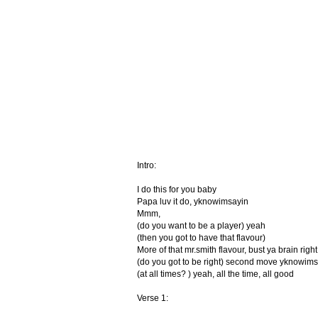
Intro:
I do this for you baby
Papa luv it do, yknowimsayin
Mmm,
(do you want to be a player) yeah
(then you got to have that flavour)
More of that mr.smith flavour, bust ya brain righ
(do you got to be right) second move yknowim
(at all times? ) yeah, all the time, all good
Verse 1: