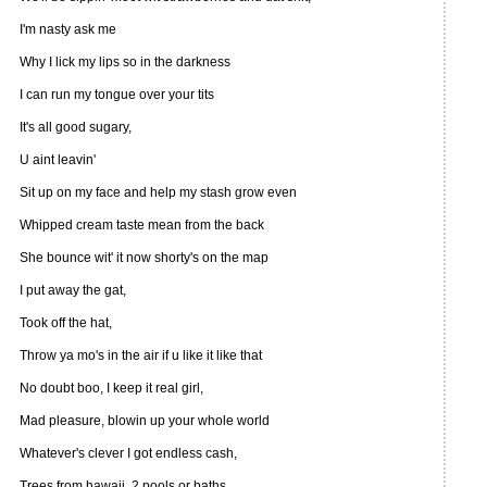
I'm nasty ask me
Why I lick my lips so in the darkness
I can run my tongue over your tits
It's all good sugary,
U aint leavin'
Sit up on my face and help my stash grow even
Whipped cream taste mean from the back
She bounce wit' it now shorty's on the map
I put away the gat,
Took off the hat,
Throw ya mo's in the air if u like it like that
No doubt boo, I keep it real girl,
Mad pleasure, blowin up your whole world
Whatever's clever I got endless cash,
Trees from hawaii, 2 pools or baths