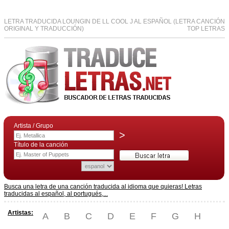
LETRA TRADUCIDA LOUNGIN DE LL COOL J AL ESPAÑOL (LETRA CANCIÓN
ORIGINAL Y TRADUCCIÓN)
TOP LETRAS
Artista / Grupo
>
Título de la canción
Busca una letra de una canción traducida al idioma que quieras! Letras
traducidas al español, al portugués,...
Artistas:
A
B
C
D
E
F
G
H