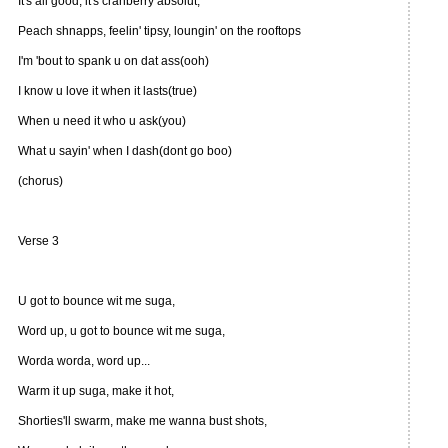
It's all good, it's cranberry absolut,
Peach shnapps, feelin' tipsy, loungin' on the rooftops
I'm 'bout to spank u on dat ass(ooh)
I know u love it when it lasts(true)
When u need it who u ask(you)
What u sayin' when I dash(dont go boo)
(chorus)
Verse 3
U got to bounce wit me suga,
Word up, u got to bounce wit me suga,
Worda worda, word up...
Warm it up suga, make it hot,
Shorties'll swarm, make me wanna bust shots,