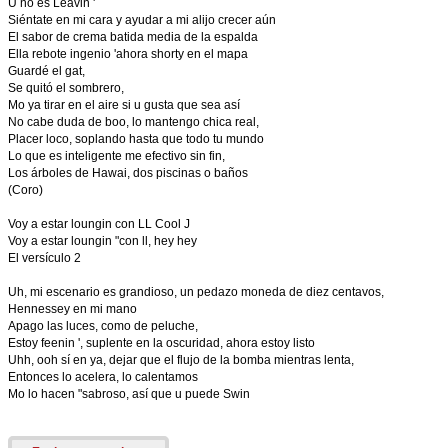
U no es Leavin '
Siéntate en mi cara y ayudar a mi alijo crecer aún
El sabor de crema batida media de la espalda
Ella rebote ingenio 'ahora shorty en el mapa
Guardé el gat,
Se quitó el sombrero,
Mo ya tirar en el aire si u gusta que sea así
No cabe duda de boo, lo mantengo chica real,
Placer loco, soplando hasta que todo tu mundo
Lo que es inteligente me efectivo sin fin,
Los árboles de Hawai, dos piscinas o baños
(Coro)
Voy a estar loungin con LL Cool J
Voy a estar loungin "con ll, hey hey
El versículo 2
Uh, mi escenario es grandioso, un pedazo moneda de diez centavos,
Hennessey en mi mano
Apago las luces, como de peluche,
Estoy feenin ', suplente en la oscuridad, ahora estoy listo
Uhh, ooh sí en ya, dejar que el flujo de la bomba mientras lenta,
Entonces lo acelera, lo calentamos
Mo lo hacen "sabroso, así que u puede Swin