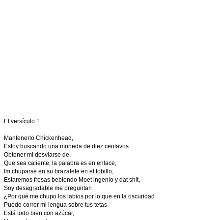
El versículo 1
Mantenerlo Chickenhead,
Estoy buscando una moneda de diez centavos
Obtener mi desviarse de,
Que sea caliente, la palabra es en enlace,
Im chuparse en su brazalete en el tobillo,
Estaremos fresas bebiendo Moet ingenio y dat shit,
Soy desagradable me preguntan
¿Por qué me chupo los labios por lo que en la oscuridad
Puedo correr mi lengua sobre tus tetas
Está todo bien con azúcar,