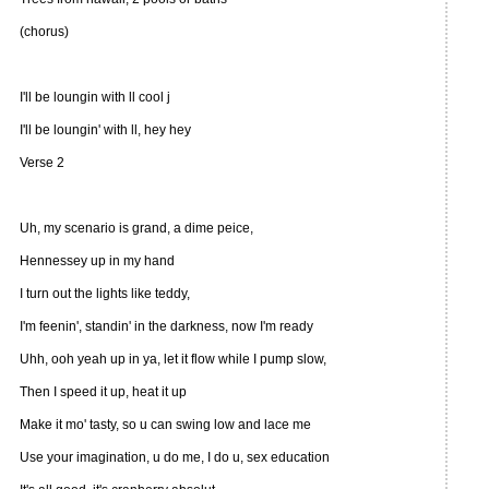
(chorus)
I'll be loungin with ll cool j
I'll be loungin' with ll, hey hey
Verse 2
Uh, my scenario is grand, a dime peice,
Hennessey up in my hand
I turn out the lights like teddy,
I'm feenin', standin' in the darkness, now I'm ready
Uhh, ooh yeah up in ya, let it flow while I pump slow,
Then I speed it up, heat it up
Make it mo' tasty, so u can swing low and lace me
Use your imagination, u do me, I do u, sex education