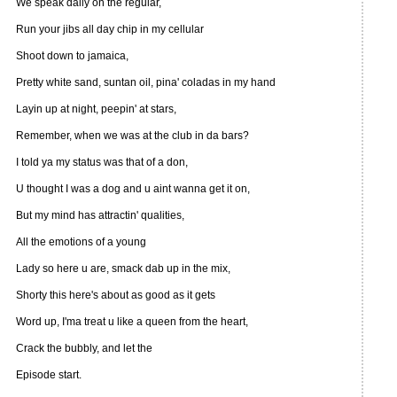
We speak daily on the regular,
Run your jibs all day chip in my cellular
Shoot down to jamaica,
Pretty white sand, suntan oil, pina' coladas in my hand
Layin up at night, peepin' at stars,
Remember, when we was at the club in da bars?
I told ya my status was that of a don,
U thought I was a dog and u aint wanna get it on,
But my mind has attractin' qualities,
All the emotions of a young
Lady so here u are, smack dab up in the mix,
Shorty this here's about as good as it gets
Word up, I'ma treat u like a queen from the heart,
Crack the bubbly, and let the
Episode start.