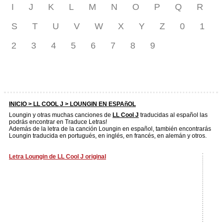
I
J
K
L
M
N
O
P
Q
R
S
T
U
V
W
X
Y
Z
0
1
2
3
4
5
6
7
8
9
INICIO >
LL COOL J
> LOUNGIN EN ESPAñOL
Loungin y otras muchas canciones de
LL Cool J
traducidas al español las
podrás encontrar en Traduce Letras!
Además de la letra de la canción Loungin en español, también encontrarás
Loungin traducida en portugués, en inglés, en francés, en alemán y otros.
Letra Loungin de LL Cool J original