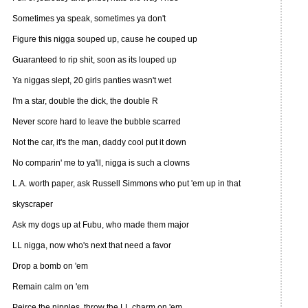
Sometimes ya speak, sometimes ya don't
Figure this nigga souped up, cause he couped up
Guaranteed to rip shit, soon as its louped up
Ya niggas slept, 20 girls panties wasn't wet
I'm a star, double the dick, the double R
Never score hard to leave the bubble scarred
Not the car, it's the man, daddy cool put it down
No comparin' me to ya'll, nigga is such a clowns
L.A. worth paper, ask Russell Simmons who put 'em up in that
skyscraper
Ask my dogs up at Fubu, who made them major
LL nigga, now who's next that need a favor
Drop a bomb on 'em
Remain calm on 'em
Peirce the nipples, throw the LL charm on 'em