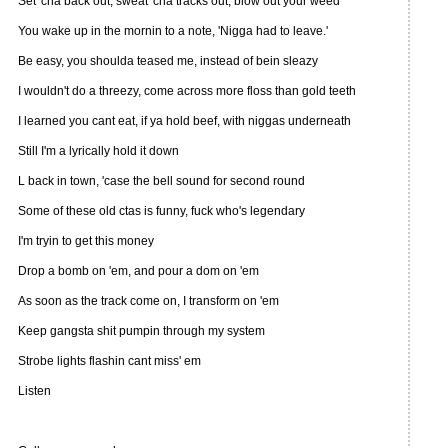
Set 'cha back out, sweat 'cha tracks out, blow out your weed
You wake up in the mornin to a note, 'Nigga had to leave.'
Be easy, you shoulda teased me, instead of bein sleazy
I wouldn't do a threezy, come across more floss than gold teeth
I learned you cant eat, if ya hold beef, with niggas underneath
Still I'm a lyrically hold it down
L back in town, 'case the bell sound for second round
Some of these old ctas is funny, fuck who's legendary
I'm tryin to get this money
Drop a bomb on 'em, and pour a dom on 'em
As soon as the track come on, I transform on 'em
Keep gangsta shit pumpin through my system
Strobe lights flashin cant miss' em
Listen