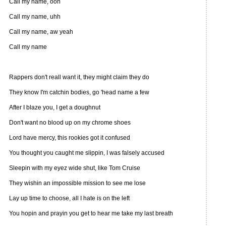
Call my name, ooh
Call my name, uhh
Call my name, aw yeah
Call my name
Rappers don't reall want it, they might claim they do
They know I'm catchin bodies, go 'head name a few
After I blaze you, I get a doughnut
Don't want no blood up on my chrome shoes
Lord have mercy, this rookies got it confused
You thought you caught me slippin, I was falsely accused
Sleepin with my eyez wide shut, like Tom Cruise
They wishin an impossible mission to see me lose
Lay up time to choose, all I hate is on the left
You hopin and prayin you get to hear me take my last breath