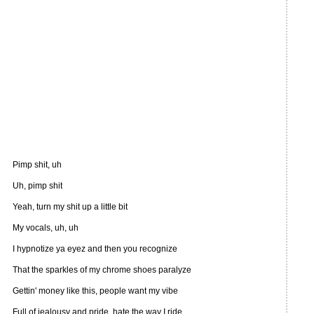
Pimp shit, uh
Uh, pimp shit
Yeah, turn my shit up a little bit
My vocals, uh, uh
I hypnotize ya eyez and then you recognize
That the sparkles of my chrome shoes paralyze
Gettin' money like this, people want my vibe
Full of jealousy and pride, hate the way I ride