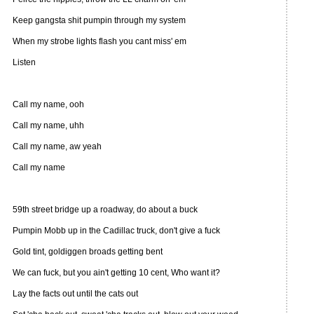
Keep gangsta shit pumpin through my system
When my strobe lights flash you cant miss' em
Listen
Call my name, ooh
Call my name, uhh
Call my name, aw yeah
Call my name
59th street bridge up a roadway, do about a buck
Pumpin Mobb up in the Cadillac truck, don't give a fuck
Gold tint, goldiggen broads getting bent
We can fuck, but you ain't getting 10 cent, Who want it?
Lay the facts out until the cats out