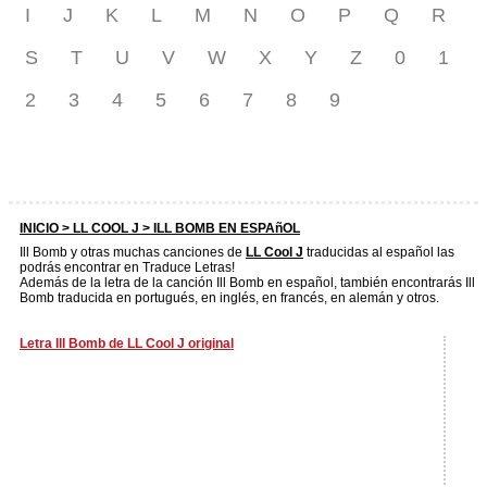
I
J
K
L
M
N
O
P
Q
R
S
T
U
V
W
X
Y
Z
0
1
2
3
4
5
6
7
8
9
INICIO >
LL COOL J
> ILL BOMB EN ESPAñOL
Ill Bomb y otras muchas canciones de
LL Cool J
traducidas al español las
podrás encontrar en Traduce Letras!
Además de la letra de la canción Ill Bomb en español, también encontrarás Ill
Bomb traducida en portugués, en inglés, en francés, en alemán y otros.
Letra Ill Bomb de LL Cool J original