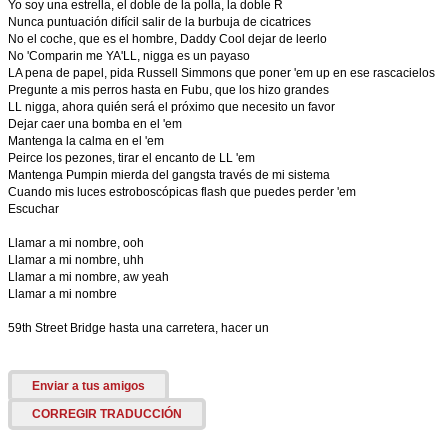
Yo soy una estrella, el doble de la polla, la doble R
Nunca puntuación difícil salir de la burbuja de cicatrices
No el coche, que es el hombre, Daddy Cool dejar de leerlo
No 'Comparin me YA'LL, nigga es un payaso
LA pena de papel, pida Russell Simmons que poner 'em up en ese rascacielos
Pregunte a mis perros hasta en Fubu, que los hizo grandes
LL nigga, ahora quién será el próximo que necesito un favor
Dejar caer una bomba en el 'em
Mantenga la calma en el 'em
Peirce los pezones, tirar el encanto de LL 'em
Mantenga Pumpin mierda del gangsta través de mi sistema
Cuando mis luces estroboscópicas flash que puedes perder 'em
Escuchar
Llamar a mi nombre, ooh
Llamar a mi nombre, uhh
Llamar a mi nombre, aw yeah
Llamar a mi nombre
59th Street Bridge hasta una carretera, hacer un
Enviar a tus amigos
CORREGIR TRADUCCIÓN