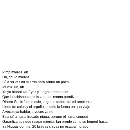
Pimp mierda, eh
Uh, chulo mierda
Sí, a su vez mi mierda para arriba un poco
Mi voz, uh, uh
Yo ya hipnotizar Eyez y luego a reconocer
Que las chispas de mis zapatos cromo paralizar
Dinero Gettin 'como este, la gente quiere de mi ambiente
Lleno de celos y el orgullo, el odio la forma en que viaje
A veces ya hablar, a veces ya no
Esta cifra hasta trucado nigga, porque él hasta couped
Garantizamos que rasgar mierda, tan pronto como su louped hasta
Ya Niggas dormía, 20 bragas chicas no estaba mojado