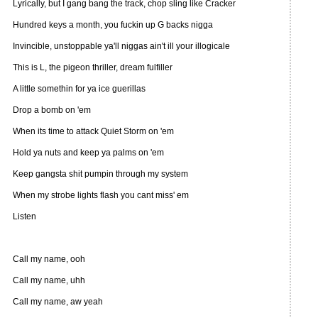
Lyrically, but I gang bang the track, chop sling like Cracker
Hundred keys a month, you fuckin up G backs nigga
Invincible, unstoppable ya'll niggas ain't ill your illogicale
This is L, the pigeon thriller, dream fulfiller
A little somethin for ya ice guerillas
Drop a bomb on 'em
When its time to attack Quiet Storm on 'em
Hold ya nuts and keep ya palms on 'em
Keep gangsta shit pumpin through my system
When my strobe lights flash you cant miss' em
Listen
Call my name, ooh
Call my name, uhh
Call my name, aw yeah