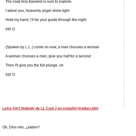
The road less traveled is ours to explore
I adore you, heavenly angel shine light
Hold my hand, i'll be your guide through the night
(rpt 1)
(Spoken by L.L.:) come on now, a man chooses a woman
A woman chooses a man, give you half for a second
Then I'll give you the full plunge, uh
(rpt 1)
Letra Ain't Nobody de LL Cool J en español (traducción)
Oh, Dios mío, ¿sabes?