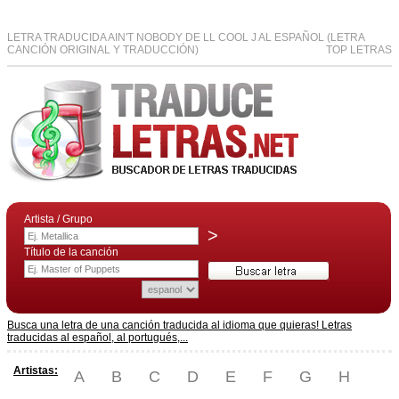
LETRA TRADUCIDA AIN'T NOBODY DE LL COOL J AL ESPAÑOL (LETRA
CANCIÓN ORIGINAL Y TRADUCCIÓN)
TOP LETRAS
Artista / Grupo
>
Título de la canción
Busca una letra de una canción traducida al idioma que quieras! Letras
traducidas al español, al portugués,...
Artistas:
A
B
C
D
E
F
G
H