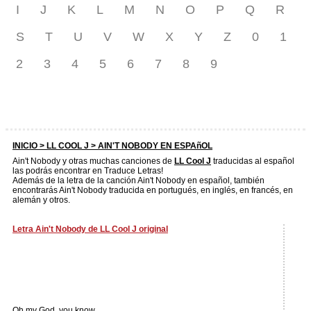
I
J
K
L
M
N
O
P
Q
R
S
T
U
V
W
X
Y
Z
0
1
2
3
4
5
6
7
8
9
INICIO >
LL COOL J
> AIN'T NOBODY EN ESPAñOL
Ain't Nobody y otras muchas canciones de
LL Cool J
traducidas al español
las podrás encontrar en Traduce Letras!
Además de la letra de la canción Ain't Nobody en español, también
encontrarás Ain't Nobody traducida en portugués, en inglés, en francés, en
alemán y otros.
Letra Ain't Nobody de LL Cool J original
Oh my God, you know