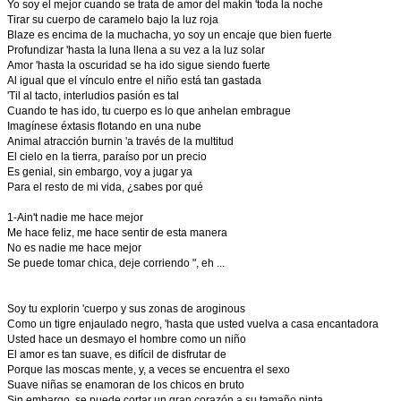
Yo soy el mejor cuando se trata de amor del makin 'toda la noche
Tirar su cuerpo de caramelo bajo la luz roja
Blaze es encima de la muchacha, yo soy un encaje que bien fuerte
Profundizar 'hasta la luna llena a su vez a la luz solar
Amor 'hasta la oscuridad se ha ido sigue siendo fuerte
Al igual que el vínculo entre el niño está tan gastada
'Til al tacto, interludios pasión es tal
Cuando te has ido, tu cuerpo es lo que anhelan embrague
Imagínese éxtasis flotando en una nube
Animal atracción burnin 'a través de la multitud
El cielo en la tierra, paraíso por un precio
Es genial, sin embargo, voy a jugar ya
Para el resto de mi vida, ¿sabes por qué
1-Ain't nadie me hace mejor
Me hace feliz, me hace sentir de esta manera
No es nadie me hace mejor
Se puede tomar chica, deje corriendo ", eh ...
Soy tu explorin 'cuerpo y sus zonas de aroginous
Como un tigre enjaulado negro, 'hasta que usted vuelva a casa encantadora
Usted hace un desmayo el hombre como un niño
El amor es tan suave, es difícil de disfrutar de
Porque las moscas mente, y, a veces se encuentra el sexo
Suave niñas se enamoran de los chicos en bruto
Sin embargo, se puede cortar un gran corazón a su tamaño pinta