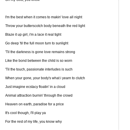
I'm the best when it comes to makin' love all night
Throw your butterscotch body beneath the red light
Blaze it up girl, i'm a lace it real tight
Go deep 'til the full moon turn to sunlight
'Til the darkness is gone love remains strong
Like the bond between the child is so worn
'Til the touch, passionate interludes is such
When your gone, your body's what i yearn to clutch
Just imagine ecstacy floatin' in a cloud
Animal attraction burnin' through the crowd
Heaven on earth, paradise for a price
It's cool though, I'll play ya
For the rest of my life, you know why