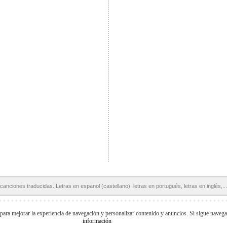
canciones traducidas. Letras en espanol (castellano), letras en portugués, letras en inglés,...
Páginas Amigas:
Letras en español
Letras de Canciones
Acordes y Tablaturas
 para mejorar la experiencia de navegación y personalizar contenido y anuncios. Si sigue naveg
información