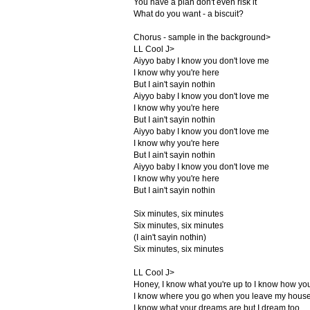
You have a plan don't even risk it
What do you want - a biscuit?
Chorus - sample in the background>
LL Cool J>
Aiyyo baby I know you don't love me
I know why you're here
But I ain't sayin nothin
Aiyyo baby I know you don't love me
I know why you're here
But I ain't sayin nothin
Aiyyo baby I know you don't love me
I know why you're here
But I ain't sayin nothin
Aiyyo baby I know you don't love me
I know why you're here
But I ain't sayin nothin
Six minutes, six minutes
Six minutes, six minutes
(I ain't sayin nothin)
Six minutes, six minutes
LL Cool J>
Honey, I know what you're up to I know how you'
I know where you go when you leave my hous
I know what your dreams are but I dream too