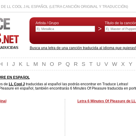
DE LL COOL J AL ESPAÑOL (LETRA CANCIÓN ORIGINAL Y TRADUCCIÓN)
Artista / Grupo
Título de la canció
>
Busca una letra de una canción traducida al idioma que quieras! L
H
I
J
K
L
M
N
O
P
Q
R
S
T
U
V
W
X
Y
URE EN ESPAñOL
es de
LL Cool J
traducidas al español las podrás encontrar en Traduce Letras!
Pleasure en español, también encontrarás 6 Minutes Of Pleasure traducida en portu
inal
Letra 6 Minutes Of Pleasure de LL