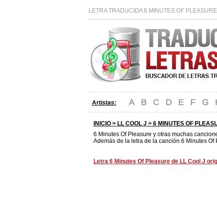
LETRA TRADUCIDA 6 MINUTES OF PLEASURE 
A
B
C
D
E
F
G
Artistas:
INICIO >
LL COOL J
> 6 MINUTES OF PLEAS
6 Minutes Of Pleasure y otras muchas cancion
Además de la letra de la canción 6 Minutes Of 
Letra 6 Minutes Of Pleasure de LL Cool J orig