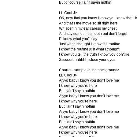
But of course I ain't sayin nothin
LL Cool J>
OK, now that you know I know you know that I
And that's the move so sit right here
Whisper in my ear caress my chest
And say somethin smooth but don't forget
I'll know what you'll say
Just what I thought I know the routine
I know the routine just what I thought
I know you tell the truth I know you don't lie
Ssssssshhhhhhh, close your eyes
Chorus - sample in the background>
LL Cool J>
Aiyyo baby I know you don't love me
I know why you're here
But I ain't sayin nothin
Aiyyo baby I know you don't love me
I know why you're here
But I ain't sayin nothin
Aiyyo baby I know you don't love me
I know why you're here
But I ain't sayin nothin
Aiyyo baby I know you don't love me
I know why you're here