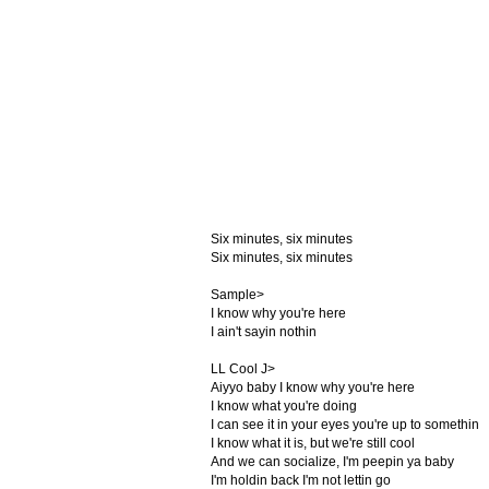
Six minutes, six minutes
Six minutes, six minutes
Sample>
I know why you're here
I ain't sayin nothin
LL Cool J>
Aiyyo baby I know why you're here
I know what you're doing
I can see it in your eyes you're up to somethin
I know what it is, but we're still cool
And we can socialize, I'm peepin ya baby
I'm holdin back I'm not lettin go