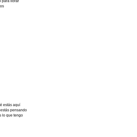
 para llorar
ios
é estás aquí
e estás pensando
s lo que tengo