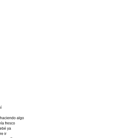
í
 haciendo algo
ía fresco
bebé ya
e ir