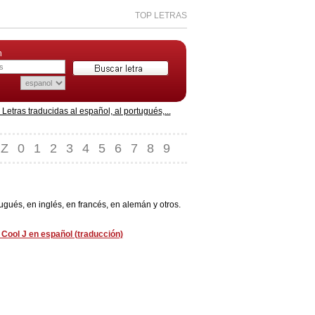
TOP LETRAS
n
etras traducidas al español, al portugués,...
Z
0
1
2
3
4
5
6
7
8
9
gués, en inglés, en francés, en alemán y otros.
 Cool J en español (traducción)