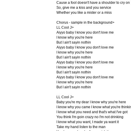
Cause a fool doesn't have a shoulder to cry on
So, give me a kiss and you service
Whether you like a mister or a miss
Chorus - sample in the background>
LL Cool J>
Aiyyo baby I know you don't love me
I know why you're here
But I ain't sayin nothin
Aiyyo baby I know you don't love me
I know why you're here
But I ain't sayin nothin
Aiyyo baby I know you don't love me
I know why you're here
But I ain't sayin nothin
Aiyyo baby I know you don't love me
I know why you're here
But I ain't sayin nothin
LL Cool J>
Baby you're my dear I know why you're here
I know why you came I know what you're thinki
I know what you need and that's what I've got
You think I'm goin crazy no I'm not drinking
I know what you want, I made ya want it
Take my hand listen to the man