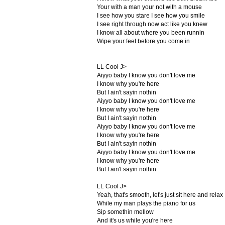
Your with a man your not with a mouse
I see how you stare I see how you smile
I see right through now act like you knew
I know all about where you been runnin
Wipe your feet before you come in
LL Cool J>
Aiyyo baby I know you don't love me
I know why you're here
But I ain't sayin nothin
Aiyyo baby I know you don't love me
I know why you're here
But I ain't sayin nothin
Aiyyo baby I know you don't love me
I know why you're here
But I ain't sayin nothin
Aiyyo baby I know you don't love me
I know why you're here
But I ain't sayin nothin
LL Cool J>
Yeah, that's smooth, let's just sit here and relax
While my man plays the piano for us
Sip somethin mellow
And it's us while you're here