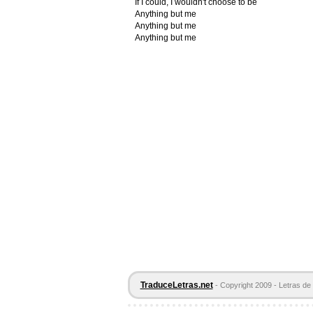
If I could, I wouldn't choose to be
Anything but me
Anything but me
Anything but me
TraduceLetras.net
- Copyright 2009 - Letras de 