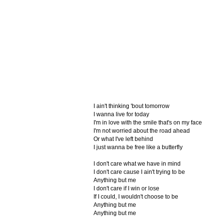
I ain't thinking 'bout tomorrow
I wanna live for today
I'm in love with the smile that's on my face
I'm not worried about the road ahead
Or what I've left behind
I just wanna be free like a butterfly
I don't care what we have in mind
I don't care cause I ain't trying to be
Anything but me
I don't care if I win or lose
If I could, I wouldn't choose to be
Anything but me
Anything but me