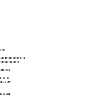
ñana
ue tengo en la cara
ino por delante
mariposa
a mente
ar de ser
que fueran