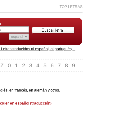
TOP LETRAS
n
etras traducidas al español, al portugués,...
Z
0
1
2
3
4
5
6
7
8
9
lés, en francés, en alemán y otros.
ickler en español (traducción)