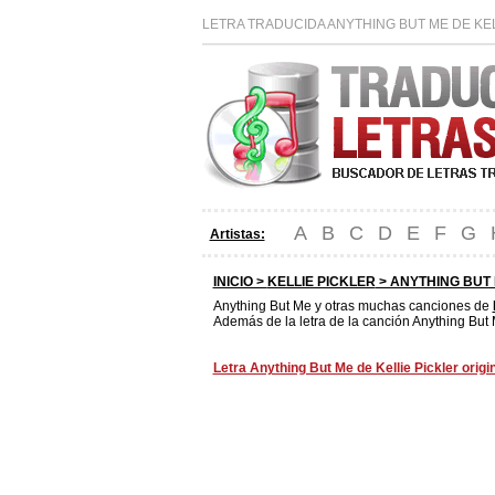
LETRA TRADUCIDA ANYTHING BUT ME DE KEL
A
B
C
D
E
F
G
Artistas:
INICIO >
KELLIE PICKLER
> ANYTHING BUT
Anything But Me y otras muchas canciones de
Además de la letra de la canción Anything But 
Letra Anything But Me de Kellie Pickler origi