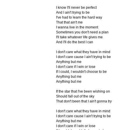
I know I'll never be perfect
And I ain't trying to be
I've had to learn the hard way
That that ain't me
I wanna live in the moment
Sometimes you don't need a plan
I'll take whatever life gives me
And I'll do the best I can
I don't care what they have in mind
I don't care cause I ain't trying to be
Anything but me
I don't care if I win or lose
If I could, I wouldn't choose to be
Anything but me
Anything but me
If the star that I've been wishing on
Should fall out of the sky
That don't been that I ain't gonna try
I don't care what they have in mind
I don't care cause I ain't trying to be
Anything but me
I don't care if I win or lose