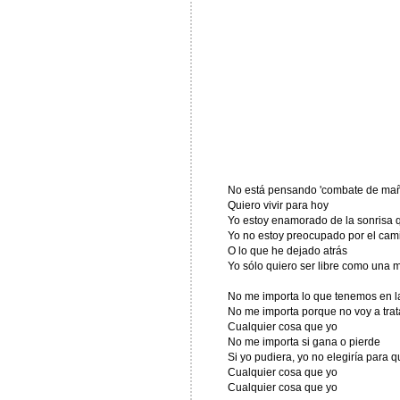
No está pensando 'combate de ma
Quiero vivir para hoy
Yo estoy enamorado de la sonrisa q
Yo no estoy preocupado por el cam
O lo que he dejado atrás
Yo sólo quiero ser libre como una 
No me importa lo que tenemos en l
No me importa porque no voy a trat
Cualquier cosa que yo
No me importa si gana o pierde
Si yo pudiera, yo no elegiría para 
Cualquier cosa que yo
Cualquier cosa que yo