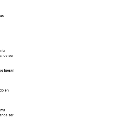
las
enta
ar de ser
que fueran
ndo en
enta
ar de ser