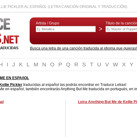
LIE PICKLER AL ESPAÑOL (LETRA CANCIÓN ORIGINAL Y TRADUCCIÓN)
Artista / Grupo
Título de la canció
>
Busca una letra de una canción traducida al idioma que quieras! L
H
I
J
K
L
M
N
O
P
Q
R
S
T
U
V
W
X
Y
 ME EN ESPAñOL
Kellie Pickler
traducidas al español las podrás encontrar en Traduce Letras!
Me en español, también encontrarás Anything But Me traducida en portugués, en ing
nal
Letra Anything But Me de Kellie P