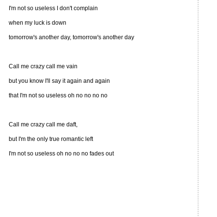
I'm not so useless I don't complain
when my luck is down
tomorrow's another day, tomorrow's another day
Call me crazy call me vain
but you know I'll say it again and again
that I'm not so useless oh no no no no
Call me crazy call me daft,
but I'm the only true romantic left
I'm not so useless oh no no no fades out