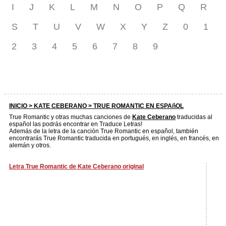
I
J
K
L
M
N
O
P
Q
R
S
T
U
V
W
X
Y
Z
0
1
2
3
4
5
6
7
8
9
INICIO >
KATE CEBERANO
> TRUE ROMANTIC EN ESPAñOL
True Romantic y otras muchas canciones de
Kate Ceberano
traducidas al
español las podrás encontrar en Traduce Letras!
Además de la letra de la canción True Romantic en español, también
encontrarás True Romantic traducida en portugués, en inglés, en francés, en
alemán y otros.
Letra True Romantic de Kate Ceberano original