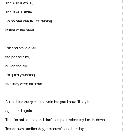
and wait a while,
and fake a smile
So no one can tell it's raining
inside of my head
I sit and smile at all
the passers by,
but on the sly
I'm quietly wishing
that they were all dead
But call me crazy call me vain but you know I'll say it
again and again
That I'm not so useless I don't complain when my luck is down
Tomorrow's another day, tomorrow's another day