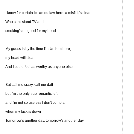
I know for certain I'm an outlaw here, a misfit it's clear
Who can't stand TV and
smoking's no good for my head
My guess is by the time I'm far from here,
my head will clear
And I could feel as worthy as anyone else
But call me crazy, call me daft
but I'm the only true romantic left
and I'm not so useless I don't complain
when my luck is down
Tomorrow's another day, tomorrow's another day