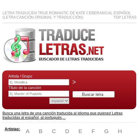
LETRA TRADUCIDA TRUE ROMANTIC DE KATE CEBERANO AL ESPAÑOL
(LETRA CANCIÓN ORIGINAL Y TRADUCCIÓN)
TOP LETRAS
Artista / Grupo
>
Título de la canción
Busca una letra de una canción traducida al idioma que quieras! Letras
traducidas al español, al portugués,...
Artistas:
A
B
C
D
E
F
G
H