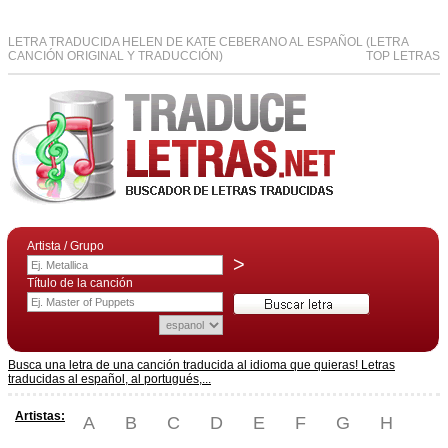
LETRA TRADUCIDA HELEN DE KATE CEBERANO AL ESPAÑOL (LETRA
CANCIÓN ORIGINAL Y TRADUCCIÓN)
TOP LETRAS
Artista / Grupo
>
Título de la canción
Busca una letra de una canción traducida al idioma que quieras! Letras
traducidas al español, al portugués,...
Artistas:
A
B
C
D
E
F
G
H