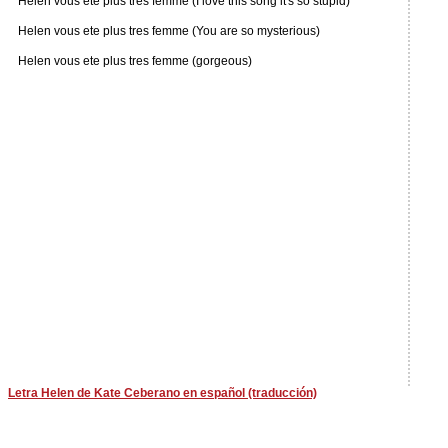
Helen vous ete plus tres femme (I love this song it's so stupid)
Helen vous ete plus tres femme (You are so mysterious)
Helen vous ete plus tres femme (gorgeous)
Letra Helen de Kate Ceberano en español (traducción)