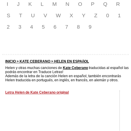
I
J
K
L
M
N
O
P
Q
R
S
T
U
V
W
X
Y
Z
0
1
2
3
4
5
6
7
8
9
INICIO >
KATE CEBERANO
> HELEN EN ESPAñOL
Helen y otras muchas canciones de
Kate Ceberano
traducidas al español las
podrás encontrar en Traduce Letras!
Además de la letra de la canción Helen en español, también encontrarás
Helen traducida en portugués, en inglés, en francés, en alemán y otros.
Letra Helen de Kate Ceberano original