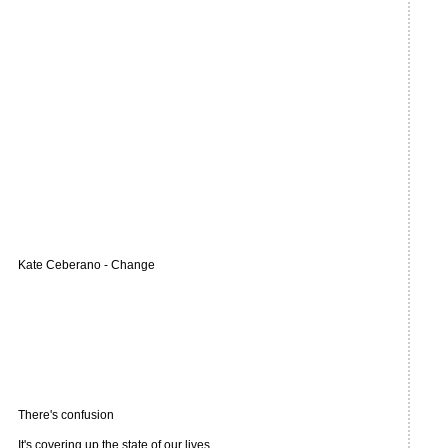
Kate Ceberano - Change
There's confusion
It's covering up the state of our lives