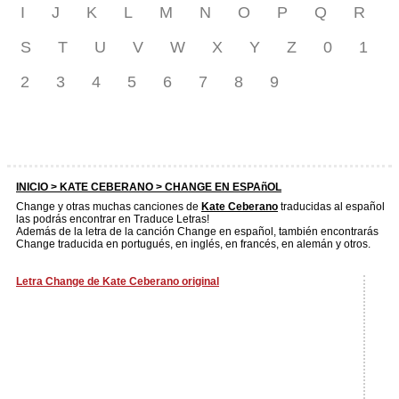
I
J
K
L
M
N
O
P
Q
R
S
T
U
V
W
X
Y
Z
0
1
2
3
4
5
6
7
8
9
INICIO >
KATE CEBERANO
> CHANGE EN ESPAñOL
Change y otras muchas canciones de
Kate Ceberano
traducidas al español
las podrás encontrar en Traduce Letras!
Además de la letra de la canción Change en español, también encontrarás
Change traducida en portugués, en inglés, en francés, en alemán y otros.
Letra Change de Kate Ceberano original