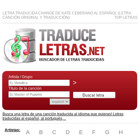
LETRA TRADUCIDA CHANGE DE KATE CEBERANO AL ESPAÑOL (LETRA
CANCIÓN ORIGINAL Y TRADUCCIÓN)
TOP LETRAS
Artista / Grupo
>
Título de la canción
Busca una letra de una canción traducida al idioma que quieras! Letras
traducidas al español, al portugués,...
Artistas:
A
B
C
D
E
F
G
H