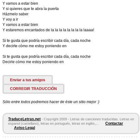
Y vamos a estar bien
Y si quieres que te abra la puerta
Házmelo saber
Y voy a ir
Y vamos a estar bien
Y estaremos encantados de la la la la la la la la laaaa!
Si te gusta que podría escribir cada día, cada noche
Y decirte cómo me estoy poniendo en
Si te gusta que podría escribir cada día, cada noche
Decirle cómo me estoy poniendo en
Enviar a tus amigos
CORREGIR TRADUCCIÓN
Sólo entre todos podremos hacer de éste un sitio mejor :)
TraduceLetras.net
- Copyright 2009 - Letras de canciones traducidas. Letras en
Contactar
espanol (castellano), letras en portugués, letras en inglés,...
Aviso Legal