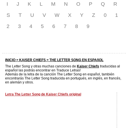
I
J
K
L
M
N
O
P
Q
R
S
T
U
V
W
X
Y
Z
0
1
2
3
4
5
6
7
8
9
INICIO >
KAISER CHIEFS
> THE LETTER SONG EN ESPAñOL
The Letter Song y otras muchas canciones de
Kaiser Chiefs
traducidas al
español las podrás encontrar en Traduce Letras!
Además de la letra de la canción The Letter Song en español, también
encontrarás The Letter Song traducida en portugués, en inglés, en francés,
en alemán y otros.
Letra The Letter Song de Kaiser Chiefs original