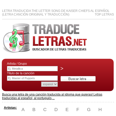
LETRA TRADUCIDA THE LETTER SONG DE KAISER CHIEFS AL ESPAÑOL
(LETRA CANCIÓN ORIGINAL Y TRADUCCIÓN)
TOP LETRAS
Artista / Grupo
>
Título de la canción
Busca una letra de una canción traducida al idioma que quieras! Letras
traducidas al español, al portugués,...
Artistas:
A
B
C
D
E
F
G
H