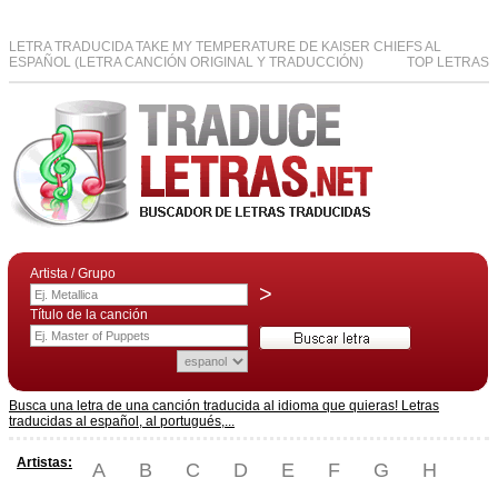
LETRA TRADUCIDA TAKE MY TEMPERATURE DE KAISER CHIEFS AL
ESPAÑOL (LETRA CANCIÓN ORIGINAL Y TRADUCCIÓN)
TOP LETRAS
Artista / Grupo
>
Título de la canción
Busca una letra de una canción traducida al idioma que quieras! Letras
traducidas al español, al portugués,...
Artistas:
A
B
C
D
E
F
G
H