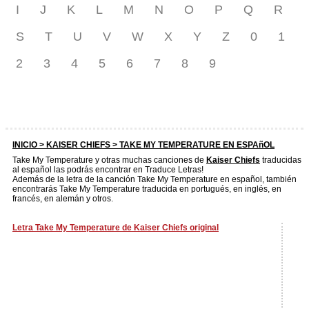
I
J
K
L
M
N
O
P
Q
R
S
T
U
V
W
X
Y
Z
0
1
2
3
4
5
6
7
8
9
INICIO >
KAISER CHIEFS
> TAKE MY TEMPERATURE EN ESPAñOL
Take My Temperature y otras muchas canciones de
Kaiser Chiefs
traducidas
al español las podrás encontrar en Traduce Letras!
Además de la letra de la canción Take My Temperature en español, también
encontrarás Take My Temperature traducida en portugués, en inglés, en
francés, en alemán y otros.
Letra Take My Temperature de Kaiser Chiefs original