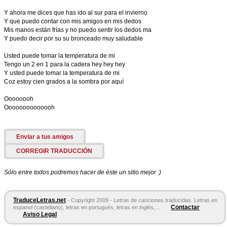
Y ahora me dices que has ido al sur para el invierno
Y que puedo contar con mis amigos en mis dedos
Mis manos están frías y no puedo sentir los dedos ma
Y puedo decir por su su bronceado muy saludable
Usted puede tomar la temperatura de mi
Tengo un 2 en 1 para la cadera hey hey hey
Y usted puede tomar la temperatura de mi
Coz estoy cien grados a la sombra por aquí
Oooooooh
Oooooooooooooh
Enviar a tus amigos
CORREGIR TRADUCCIÓN
Sólo entre todos podremos hacer de éste un sitio mejor :)
TraduceLetras.net
- Copyright 2009 - Letras de canciones traducidas. Letras en
Contactar
espanol (castellano), letras en portugués, letras en inglés,...
Aviso Legal