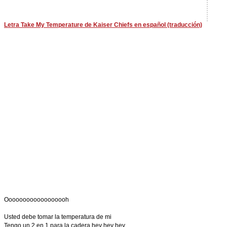
Letra Take My Temperature de Kaiser Chiefs en español (traducción)
Oooooooooooooooooh
Usted debe tomar la temperatura de mi
Tengo un 2 en 1 para la cadera hey hey hey