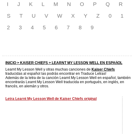
I
J
K
L
M
N
O
P
Q
R
S
T
U
V
W
X
Y
Z
0
1
2
3
4
5
6
7
8
9
INICIO >
KAISER CHIEFS
> LEARNT MY LESSON WELL EN ESPAñOL
Learnt My Lesson Well y otras muchas canciones de
Kaiser Chiefs
traducidas al español las podrás encontrar en Traduce Letras!
Además de la letra de la canción Learnt My Lesson Well en español, también
encontrarás Learnt My Lesson Well traducida en portugués, en inglés, en
francés, en alemán y otros.
Letra Learnt My Lesson Well de Kaiser Chiefs original