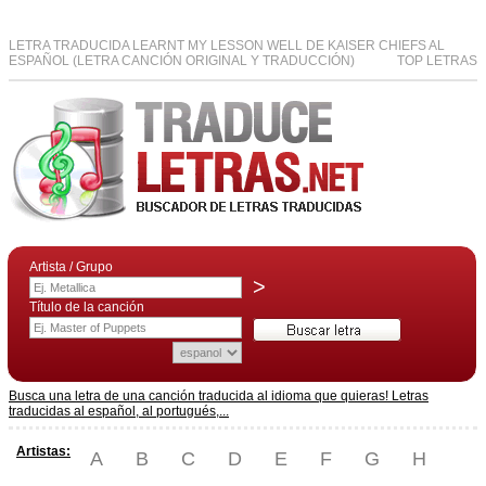
LETRA TRADUCIDA LEARNT MY LESSON WELL DE KAISER CHIEFS AL
ESPAÑOL (LETRA CANCIÓN ORIGINAL Y TRADUCCIÓN)
TOP LETRAS
Artista / Grupo
>
Título de la canción
Busca una letra de una canción traducida al idioma que quieras! Letras
traducidas al español, al portugués,...
Artistas:
A
B
C
D
E
F
G
H