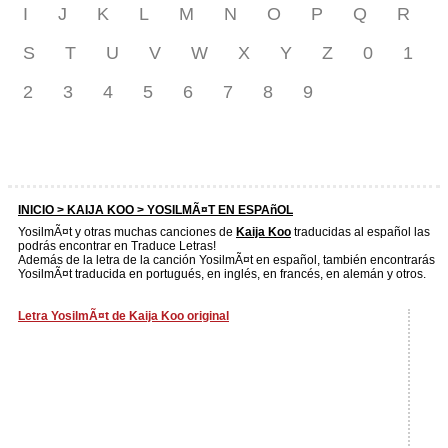
I
J
K
L
M
N
O
P
Q
R
S
T
U
V
W
X
Y
Z
0
1
2
3
4
5
6
7
8
9
INICIO >
KAIJA KOO
> YOSILMÃ¤T EN ESPAñOL
YosilmÃ¤t y otras muchas canciones de
Kaija Koo
traducidas al español las
podrás encontrar en Traduce Letras!
Además de la letra de la canción YosilmÃ¤t en español, también encontrarás
YosilmÃ¤t traducida en portugués, en inglés, en francés, en alemán y otros.
Letra YosilmÃ¤t de Kaija Koo original