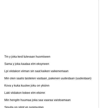
Tm y joka kest tulevaan huomiseen
Sama y joka kaataa elm eksyneen
Lpi viidakon viiman sin saat kaiken vaikenemaan
Min olen saalis taistelen vastaan, pakenen uudestaan (uudestaan)
Kova y kuka kuulee joku on yksinn
Laki viidakon kskee elm etsimn
Min hengitn huumaa joka saa vaaraa vaistoamaan
Sinulla on silmt yn sysimustan