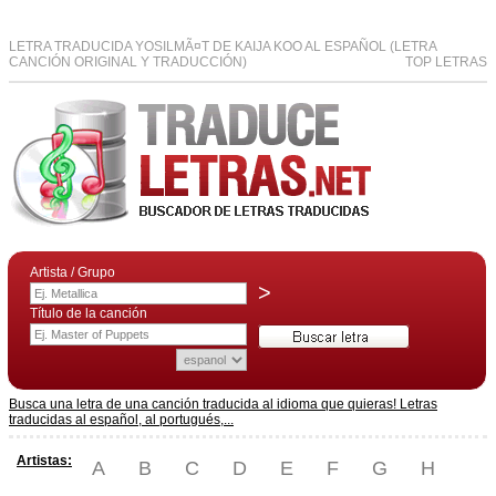
LETRA TRADUCIDA YOSILMÃ¤T DE KAIJA KOO AL ESPAÑOL (LETRA
CANCIÓN ORIGINAL Y TRADUCCIÓN)
TOP LETRAS
Artista / Grupo
>
Título de la canción
Busca una letra de una canción traducida al idioma que quieras! Letras
traducidas al español, al portugués,...
Artistas:
A
B
C
D
E
F
G
H