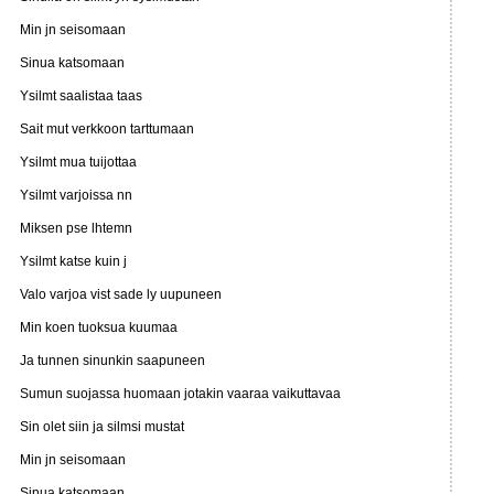
Min jn seisomaan
Sinua katsomaan
Ysilmt saalistaa taas
Sait mut verkkoon tarttumaan
Ysilmt mua tuijottaa
Ysilmt varjoissa nn
Miksen pse lhtemn
Ysilmt katse kuin j
Valo varjoa vist sade ly uupuneen
Min koen tuoksua kuumaa
Ja tunnen sinunkin saapuneen
Sumun suojassa huomaan jotakin vaaraa vaikuttavaa
Sin olet siin ja silmsi mustat
Min jn seisomaan
Sinua katsomaan