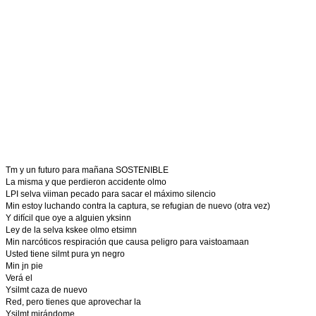
Tm y un futuro para mañana SOSTENIBLE
La misma y que perdieron accidente olmo
LPI selva viiman pecado para sacar el máximo silencio
Min estoy luchando contra la captura, se refugian de nuevo (otra vez)
Y difícil que oye a alguien yksinn
Ley de la selva kskee olmo etsimn
Min narcóticos respiración que causa peligro para vaistoamaan
Usted tiene silmt pura yn negro
Min jn pie
Verá el
Ysilmt caza de nuevo
Red, pero tienes que aprovechar la
Ysilmt mirándome