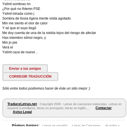
Ysilmt sombras nn
¿Por qué no lhtemn PSE
Ysilmt mirada como j
Sombra de lluvia ligera mente visita agotado
Min me siento el olor de calor
Y sé que el suyo llegó
Me doy cuenta de una de la niebla lejos del riesgo de afectar
Has miembro silmsi negro, y
Min jn pie
Verá el
Ysilmt caza de nuevo ..
Enviar a tus amigos
CORREGIR TRADUCCIÓN
Sólo entre todos podremos hacer de éste un sitio mejor :)
TraduceLetras.net
- Copyright 2009 - Letras de canciones traducidas. Letras en
Contactar
espanol (castellano), letras en portugués, letras en inglés,...
Aviso Legal
Páginas Amigas:
Letras en español
Letras de Canciones
Acordes y