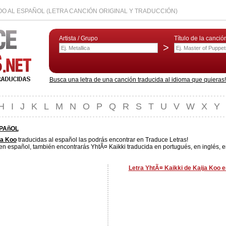
KOO AL ESPAÑOL (LETRA CANCIÓN ORIGINAL Y TRADUCCIÓN)
Artista / Grupo
Título de la canció
>
Busca una letra de una canción traducida al idioma que quieras! L
H
I
J
K
L
M
N
O
P
Q
R
S
T
U
V
W
X
Y
SPAñOL
ja Koo
traducidas al español las podrás encontrar en Traduce Letras!
en español, también encontrarás YhtÃ¤ Kaikki traducida en portugués, en inglés, e
Letra YhtÃ¤ Kaikki de Kaija Koo e