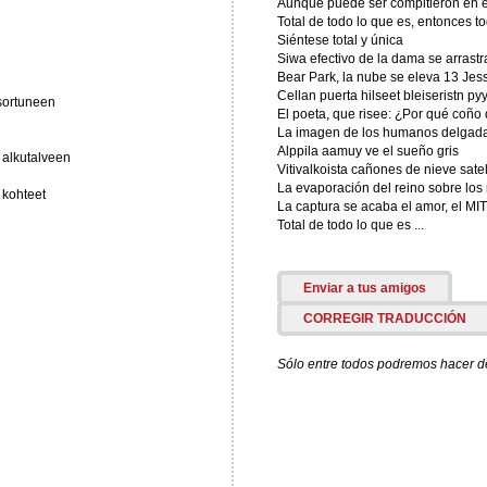
Aunque puede ser compitieron en e
Total de todo lo que es, entonces t
Siéntese total y única
Siwa efectivo de la dama se arrastr
Bear Park, la nube se eleva 13 Jes
Cellan puerta hilseet bleiseristn py
 sortuneen
El poeta, que risee: ¿Por qué coño
La imagen de los humanos delgad
Alppila aamuy ve el sueño gris
 alkutalveen
Vitivalkoista cañones de nieve sate
La evaporación del reino sobre los
 kohteet
La captura se acaba el amor, el 
Total de todo lo que es ...
Enviar a tus amigos
CORREGIR TRADUCCIÓN
Sólo entre todos podremos hacer de 