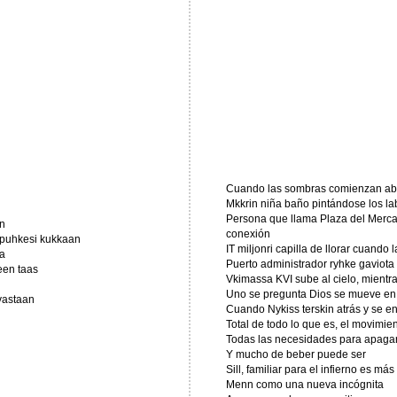
Cuando las sombras comienzan abr
Mkkrin niña baño pintándose los la
Persona que llama Plaza del Mercad
n
conexión
a puhkesi kukkaan
IT miljonri capilla de llorar cuando
la
Puerto administrador ryhke gaviota 
een taas
Vkimassa KVI sube al cielo, mientra
Uno se pregunta Dios se mueve en
 vastaan
Cuando Nykiss terskin atrás y se en
Total de todo lo que es, el movimie
Todas las necesidades para apagar
Y mucho de beber puede ser
Sill, familiar para el infierno es más
Menn como una nueva incógnita