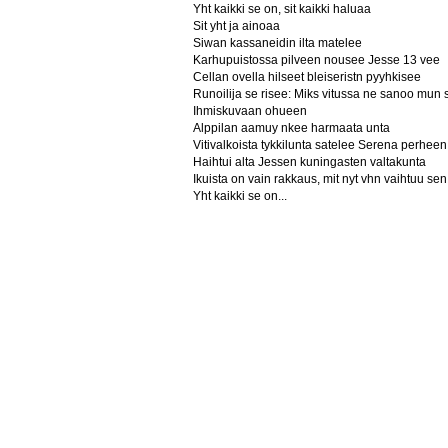
Yht kaikki se on, sit kaikki haluaa
Sit yht ja ainoaa
Siwan kassaneidin ilta matelee
Karhupuistossa pilveen nousee Jesse 13 vee
Cellan ovella hilseet bleiseristn pyyhkisee
Runoilija se risee: Miks vitussa ne sanoo mun
Ihmiskuvaan ohueen
Alppilan aamuy nkee harmaata unta
Vitivalkoista tykkilunta satelee Serena perheen
Haihtui alta Jessen kuningasten valtakunta
Ikuista on vain rakkaus, mit nyt vhn vaihtuu sen
Yht kaikki se on...