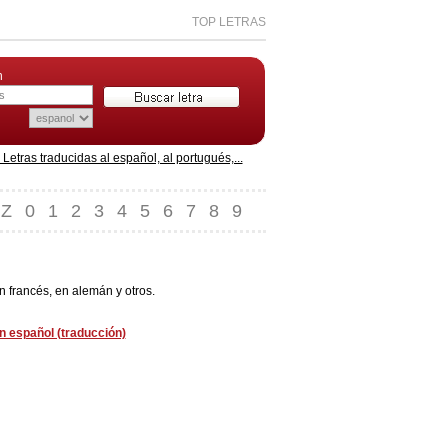
TOP LETRAS
n
etras traducidas al español, al portugués,...
Z
0
1
2
3
4
5
6
7
8
9
n francés, en alemán y otros.
n español (traducción)