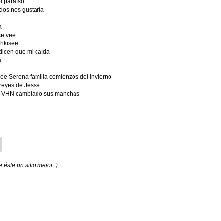
l paraíso
odos nos gustaría
a
se vee
yhkisee
 dicen que mi caída
a
lee Serena familia comienzos del invierno
 reyes de Jesse
MIT VHN cambiado sus manchas
éste un sitio mejor :)