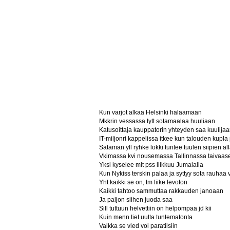
Kun varjot alkaa Helsinki halaamaan
Mkkrin vessassa tytt sotamaalaa huuliaan
Katusoittaja kauppatorin yhteyden saa kuulijaa
IT-miljonri kappelissa itkee kun talouden kupl
Sataman yll ryhke lokki tuntee tuulen siipien al
Vkimassa kvi nousemassa Tallinnassa taivaas
Yksi kyselee mit pss liikkuu Jumalalla
Kun Nykiss terskin palaa ja syttyy sota rauhaa
Yht kaikki se on, tm liike levoton
Kaikki tahtoo sammuttaa rakkauden janoaan
Ja paljon siihen juoda saa
Sill tuttuun helvettiin on helpompaa jd kii
Kuin menn tiet uutta tuntematonta
Vaikka se vied voi paratiisiin