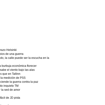
azo Helsinki
bios de una guerra
o, la calle puede ser la escucha en la
 la burbuja económica florecer
sabe el viento bajo las alas
s que en Tallinn
 la medición de PSS
ciende la guerra contra la paz
nto inquieto TM
 la sed de amor
 fácil de JD pista