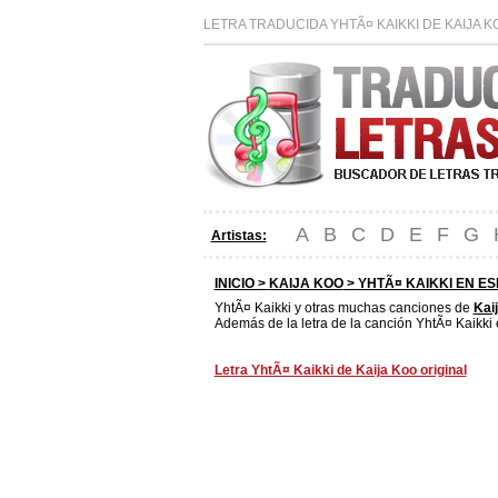
LETRA TRADUCIDA YHTÃ¤ KAIKKI DE KAIJA 
A
B
C
D
E
F
G
Artistas:
INICIO >
KAIJA KOO
> YHTÃ¤ KAIKKI EN E
YhtÃ¤ Kaikki y otras muchas canciones de
Kai
Además de la letra de la canción YhtÃ¤ Kaikki 
Letra YhtÃ¤ Kaikki de Kaija Koo original