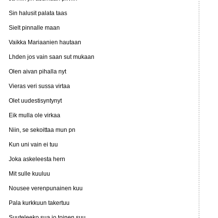
Sin halusit palata taas
Sielt pinnalle maan
Vaikka Mariaanien hautaan
Lhden jos vain saan sut mukaan
Olen aivan pihalla nyt
Vieras veri sussa virtaa
Olet uudestisyntynyt
Eik mulla ole virkaa
Niin, se sekoittaa mun pn
Kun uni vain ei tuu
Joka askeleesta hern
Mit sulle kuuluu
Nousee verenpunainen kuu
Pala kurkkuun takertuu
Suuteleeko sua jo toinen suu