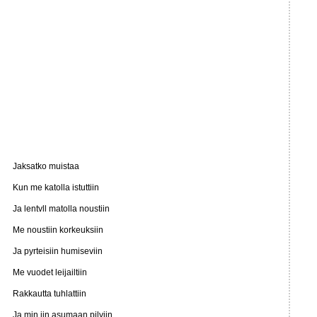
Jaksatko muistaa
Kun me katolla istuttiin
Ja lentvll matolla noustiin
Me noustiin korkeuksiin
Ja pyrteisiin humiseviin
Me vuodet leijailtiin
Rakkautta tuhlattiin
Ja min jin asumaan pilviin