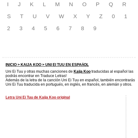
I
J
K
L
M
N
O
P
Q
R
S
T
U
V
W
X
Y
Z
0
1
2
3
4
5
6
7
8
9
INICIO >
KAIJA KOO
> UNI EI TUU EN ESPAñOL
Uni Ei Tuu y otras muchas canciones de
Kaija Koo
traducidas al español las
podrás encontrar en Traduce Letras!
Además de la letra de la canción Uni Ei Tuu en español, también encontrarás
Uni Ei Tuu traducida en portugués, en inglés, en francés, en alemán y otros.
Letra Uni Ei Tuu de Kaija Koo original