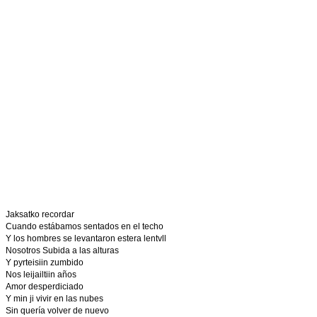
Jaksatko recordar
Cuando estábamos sentados en el techo
Y los hombres se levantaron estera lentvll
Nosotros Subida a las alturas
Y pyrteisiin zumbido
Nos leijailtiin años
Amor desperdiciado
Y min ji vivir en las nubes
Sin quería volver de nuevo