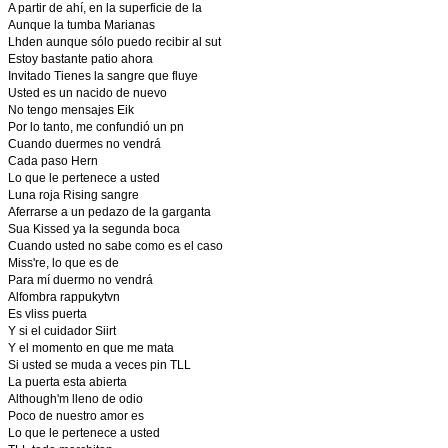
A partir de ahí, en la superficie de la
Aunque la tumba Marianas
Lhden aunque sólo puedo recibir al sut
Estoy bastante patio ahora
Invitado Tienes la sangre que fluye
Usted es un nacido de nuevo
No tengo mensajes Eik
Por lo tanto, me confundió un pn
Cuando duermes no vendrá
Cada paso Hern
Lo que le pertenece a usted
Luna roja Rising sangre
Aferrarse a un pedazo de la garganta
Sua Kissed ya la segunda boca
Cuando usted no sabe como es el caso
Miss're, lo que es de
Para mí duermo no vendrá
Alfombra rappukytvn
Es vliss puerta
Y si el cuidador Siirt
Y el momento en que me mata
Si usted se muda a veces pin TLL
La puerta esta abierta
Although'm lleno de odio
Poco de nuestro amor es
Lo que le pertenece a usted