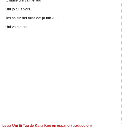
... mulle uni vain ei tuu
Uni jo tulla vois...
Jos saisin tiet miss oot ja mit kuuluu...
Uni vain ei tuu
Letra Uni Ei Tuu de Kaija Koo en español (traducción)