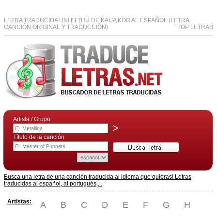
LETRA TRADUCIDA UNI EI TUU DE KAIJA KOO AL ESPAÑOL (LETRA
CANCIÓN ORIGINAL Y TRADUCCIÓN)
TOP LETRAS
Artista / Grupo
>
Título de la canción
Busca una letra de una canción traducida al idioma que quieras! Letras
traducidas al español, al portugués,...
Artistas:
A
B
C
D
E
F
G
H