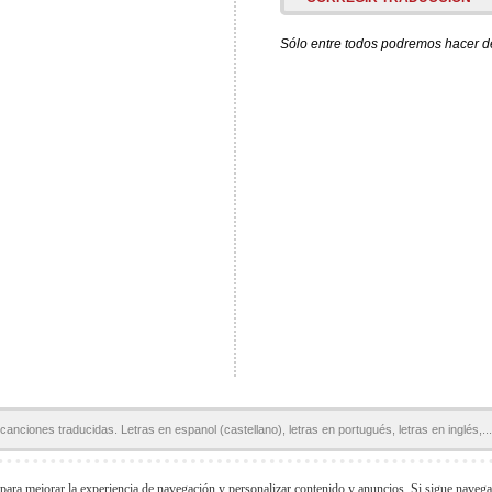
Sólo entre todos podremos hacer de 
canciones traducidas. Letras en espanol (castellano), letras en portugués, letras en inglés,...
Páginas Amigas:
Letras en español
Letras de Canciones
Acordes y Tablaturas
 para mejorar la experiencia de navegación y personalizar contenido y anuncios. Si sigue naveg