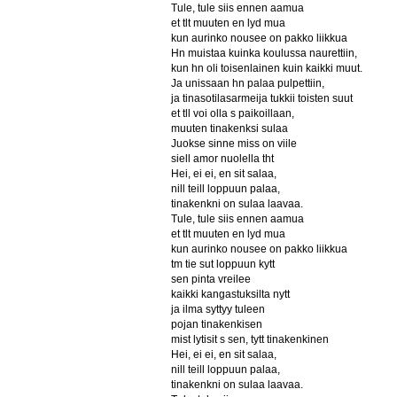
Tule, tule siis ennen aamua
et tlt muuten en lyd mua
kun aurinko nousee on pakko liikkua
Hn muistaa kuinka koulussa naurettiin,
kun hn oli toisenlainen kuin kaikki muut.
Ja unissaan hn palaa pulpettiin,
ja tinasotilasarmeija tukkii toisten suut
et tll voi olla s paikoillaan,
muuten tinakenksi sulaa
Juokse sinne miss on viile
siell amor nuolella tht
Hei, ei ei, en sit salaa,
nill teill loppuun palaa,
tinakenkni on sulaa laavaa.
Tule, tule siis ennen aamua
et tlt muuten en lyd mua
kun aurinko nousee on pakko liikkua
tm tie sut loppuun kytt
sen pinta vreilee
kaikki kangastuksilta nytt
ja ilma syttyy tuleen
pojan tinakenkisen
mist lytisit s sen, tytt tinakenkinen
Hei, ei ei, en sit salaa,
nill teill loppuun palaa,
tinakenkni on sulaa laavaa.