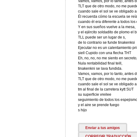
Vamos, vamos, por lo tanto, antes 
TLT que de otro modo, no me pued
cuando sale el sol se ve obligado 
Él recuerda cómo la escuela se reí
cuando él era diferente a todos los
Y en sus sueños vuelve a la mesa,
y el ejército soldadito de plomo el 
TLL puede ser un lugar de s,
de lo contrario se funde tinakenksi
Ejecutar no es un calentamiento pr
siell Cupido con una flecha THT
Eh, no, no, no me siento en secreto
Nula rentabilidad final teill,
tinakenkni se lava fundida.
Vamos, vamos, por lo tanto, antes 
TLT que de otro modo, no me pued
cuando sale el sol se ve obligado 
tm al final de la carretera kytt SUT
su superficie vreilee
seguimiento de todos los espejism
y el aire se prende fuego
s hijo
Enviar a tus amigos
CORREGIR TRADUCCIÓN