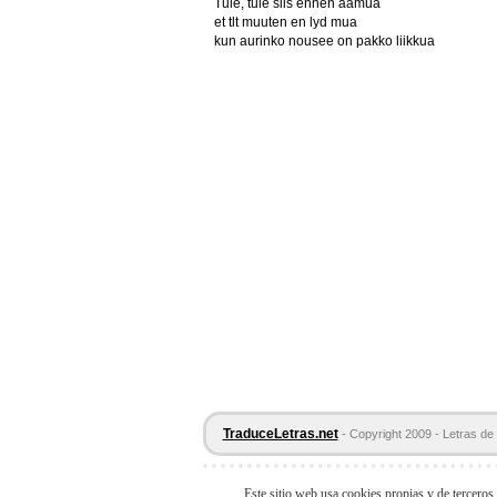
Tule, tule siis ennen aamua
et tlt muuten en lyd mua
kun aurinko nousee on pakko liikkua
TraduceLetras.net
- Copyright 2009 - Letras de 
Este sitio web usa cookies propias y de terceros