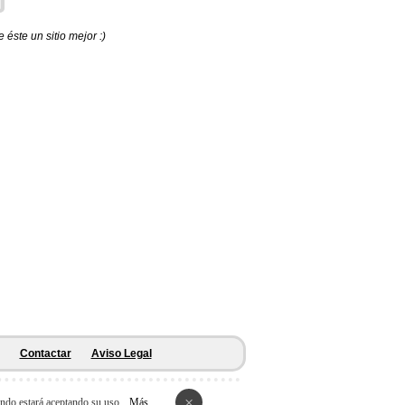
éste un sitio mejor :)
Contactar
Aviso Legal
×
ando estará aceptando su uso.
Más