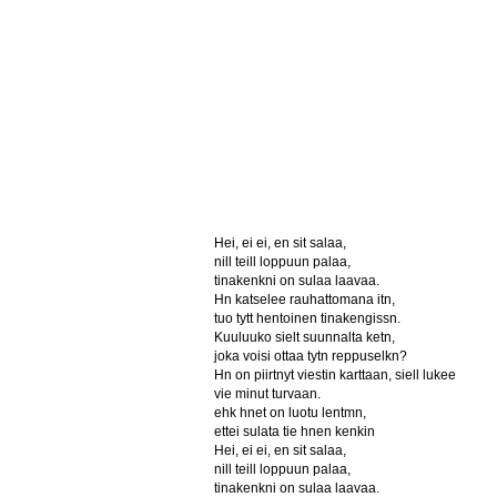
Hei, ei ei, en sit salaa,
nill teill loppuun palaa,
tinakenkni on sulaa laavaa.
Hn katselee rauhattomana itn,
tuo tytt hentoinen tinakengissn.
Kuuluuko sielt suunnalta ketn,
joka voisi ottaa tytn reppuselkn?
Hn on piirtnyt viestin karttaan, siell lukee
vie minut turvaan.
ehk hnet on luotu lentmn,
ettei sulata tie hnen kenkin
Hei, ei ei, en sit salaa,
nill teill loppuun palaa,
tinakenkni on sulaa laavaa.