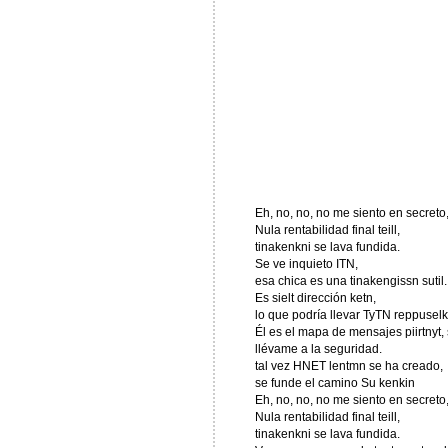
Eh, no, no, no me siento en secreto
Nula rentabilidad final teill,
tinakenkni se lava fundida.
Se ve inquieto ITN,
esa chica es una tinakengissn sutil.
Es sielt dirección ketn,
lo que podría llevar TyTN reppusel
Él es el mapa de mensajes piirtnyt, s
llévame a la seguridad.
tal vez HNET lentmn se ha creado,
se funde el camino Su kenkin
Eh, no, no, no me siento en secreto
Nula rentabilidad final teill,
tinakenkni se lava fundida.