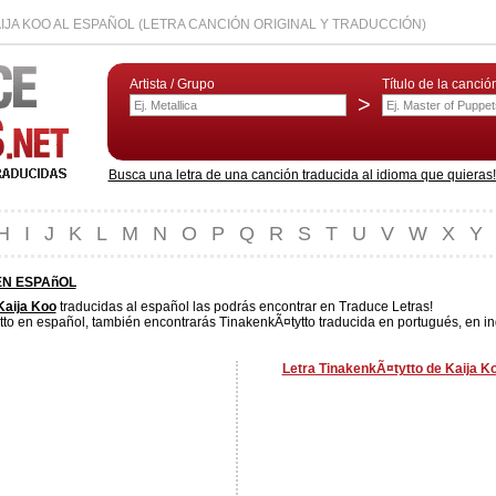
IJA KOO AL ESPAÑOL (LETRA CANCIÓN ORIGINAL Y TRADUCCIÓN)
Artista / Grupo
Título de la canció
>
Busca una letra de una canción traducida al idioma que quieras! L
H
I
J
K
L
M
N
O
P
Q
R
S
T
U
V
W
X
Y
EN ESPAñOL
Kaija Koo
traducidas al español las podrás encontrar en Traduce Letras!
to en español, también encontrarás TinakenkÃ¤tytto traducida en portugués, en ing
Letra TinakenkÃ¤tytto de Kaija Ko