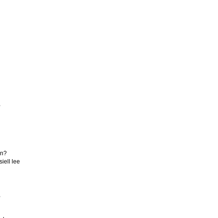
,
kn?
iell lee
,