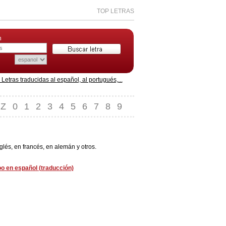
TOP LETRAS
n
etras traducidas al español, al portugués,...
Z
0
1
2
3
4
5
6
7
8
9
lés, en francés, en alemán y otros.
o en español (traducción)