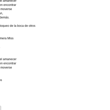
del amanecer
en encontrar
a moverse
an,
 demás.
bloqueo de la boca de otros
imera Miss
,
del amanecer
en encontrar
a moverse
os