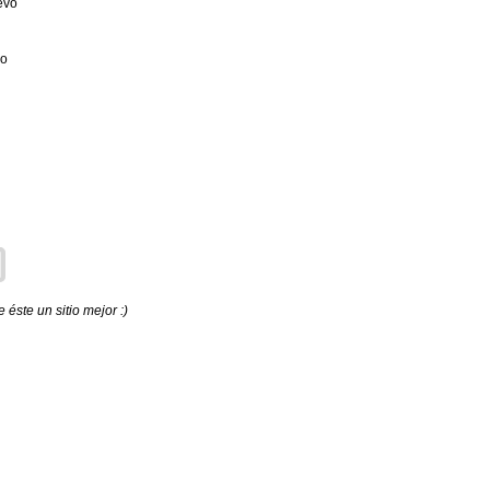
evo
vo
éste un sitio mejor :)