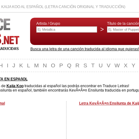
KAIJA KOO AL ESPAÑOL (LETRA CANCIÓN ORIGINAL Y TRADUCCIÓN)
Artista / Grupo
Título de la canció
>
Busca una letra de una canción traducida al idioma que quieras! L
H
I
J
K
L
M
N
O
P
Q
R
S
T
U
V
W
X
Y
TA EN ESPAñOL
s de
Kaija Koo
traducidas al español las podrás encontrar en Traduce Letras!
ilunta en español, también encontrarás KevÃ¤Ã¤n Ensilunta traducida en portugués
nal
Letra KevÃ¤Ã¤n Ensilunta de Kaij