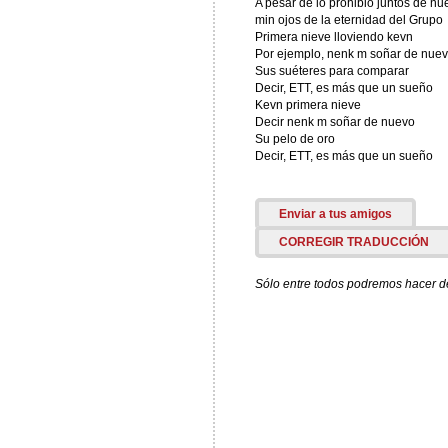
A pesar de lo prohibió juntos de nu
min ojos de la eternidad del Grupo
Primera nieve lloviendo kevn
Por ejemplo, nenk m soñar de nue
Sus suéteres para comparar
Decir, ETT, es más que un sueño
Kevn primera nieve
Decir nenk m soñar de nuevo
Su pelo de oro
Decir, ETT, es más que un sueño
Enviar a tus amigos
CORREGIR TRADUCCIÓN
Sólo entre todos podremos hacer de 