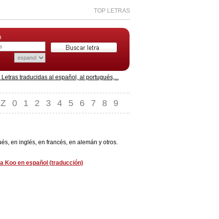
TOP LETRAS
n
etras traducidas al español, al portugués,...
Z
0
1
2
3
4
5
6
7
8
9
, en inglés, en francés, en alemán y otros.
a Koo en español (traducción)