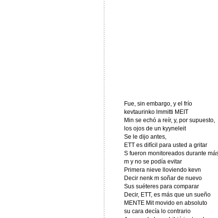
Fue, sin embargo, y el frío
kevtaurinko lmmitti MEIT
Min se echó a reír, y, por supuesto,
los ojos de un kyyneleit
Se le dijo antes,
ETT es difícil para usted a gritar
S fueron monitoreados durante má
m y no se podía evitar
Primera nieve lloviendo kevn
Decir nenk m soñar de nuevo
Sus suéteres para comparar
Decir, ETT, es más que un sueño
MENTE Mit movido en absoluto
su cara decía lo contrario