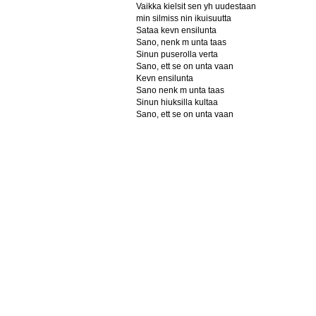
Vaikka kielsit sen yh uudestaan
min silmiss nin ikuisuutta
Sataa kevn ensilunta
Sano, nenk m unta taas
Sinun puserolla verta
Sano, ett se on unta vaan
Kevn ensilunta
Sano nenk m unta taas
Sinun hiuksilla kultaa
Sano, ett se on unta vaan