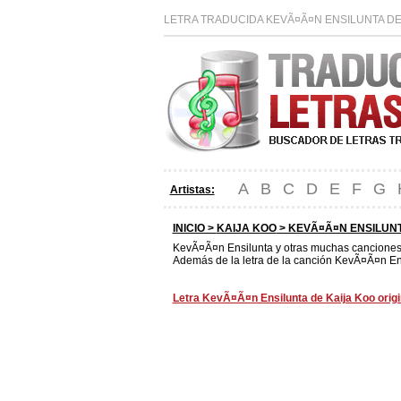
LETRA TRADUCIDA KEVÃ¤Ã¤N ENSILUNTA DE 
A
B
C
D
E
F
G
Artistas:
INICIO >
KAIJA KOO
> KEVÃ¤Ã¤N ENSILUN
KevÃ¤Ã¤n Ensilunta y otras muchas cancione
Además de la letra de la canción KevÃ¤Ã¤n Ens
Letra KevÃ¤Ã¤n Ensilunta de Kaija Koo origi