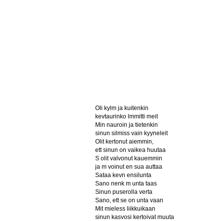
Oli kylm ja kuitenkin
kevtaurinko lmmitti meit
Min nauroin ja tietenkin
sinun silmiss vain kyyneleit
Olit kertonut aiemmin,
ett sinun on vaikea huutaa
S olit valvonut kauemmin
ja m voinut en sua auttaa
Sataa kevn ensilunta
Sano nenk m unta taas
Sinun puserolla verta
Sano, ett se on unta vaan
Mit mieless liikkuikaan
sinun kasvosi kertoivat muuta