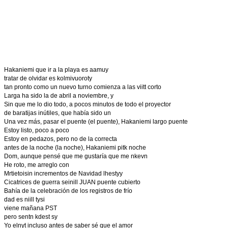
Hakaniemi que ir a la playa es aamuy
tratar de olvidar es kolmivuoroty
tan pronto como un nuevo turno comienza a las viitt corto
Larga ha sido la de abril a noviembre, y
Sin que me lo dio todo, a pocos minutos de todo el proyector
de baratijas inútiles, que había sido un
Una vez más, pasar el puente (el puente), Hakaniemi largo puente
Estoy listo, poco a poco
Estoy en pedazos, pero no de la correcta
antes de la noche (la noche), Hakaniemi pitk noche
Dom, aunque pensé que me gustaría que me nkevn
He roto, me arreglo con
Mrtietoisin incrementos de Navidad lhestyy
Cicatrices de guerra seinill JUAN puente cubierto
Bahía de la celebración de los registros de frío
dad es niill tysi
viene mañana PST
pero sentn kdest sy
Yo elnyt incluso antes de saber sé que el amor