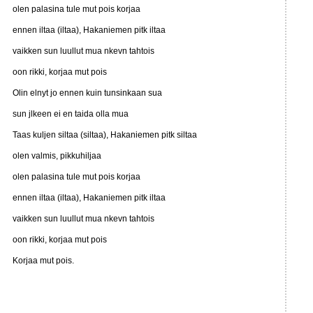
olen palasina tule mut pois korjaa
ennen iltaa (iltaa), Hakaniemen pitk iltaa
vaikken sun luullut mua nkevn tahtois
oon rikki, korjaa mut pois
Olin elnyt jo ennen kuin tunsinkaan sua
sun jlkeen ei en taida olla mua
Taas kuljen siltaa (siltaa), Hakaniemen pitk siltaa
olen valmis, pikkuhiljaa
olen palasina tule mut pois korjaa
ennen iltaa (iltaa), Hakaniemen pitk iltaa
vaikken sun luullut mua nkevn tahtois
oon rikki, korjaa mut pois
Korjaa mut pois.