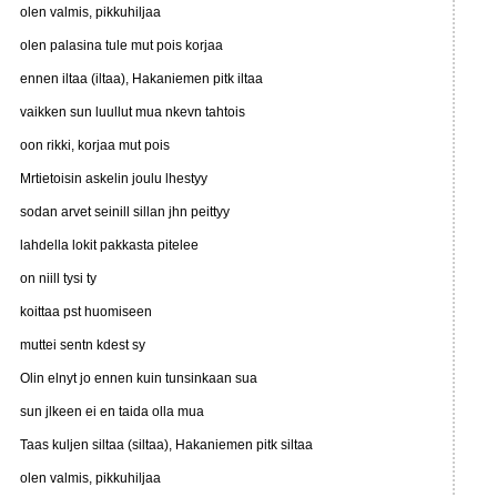
olen valmis, pikkuhiljaa
olen palasina tule mut pois korjaa
ennen iltaa (iltaa), Hakaniemen pitk iltaa
vaikken sun luullut mua nkevn tahtois
oon rikki, korjaa mut pois
Mrtietoisin askelin joulu lhestyy
sodan arvet seinill sillan jhn peittyy
lahdella lokit pakkasta pitelee
on niill tysi ty
koittaa pst huomiseen
muttei sentn kdest sy
Olin elnyt jo ennen kuin tunsinkaan sua
sun jlkeen ei en taida olla mua
Taas kuljen siltaa (siltaa), Hakaniemen pitk siltaa
olen valmis, pikkuhiljaa