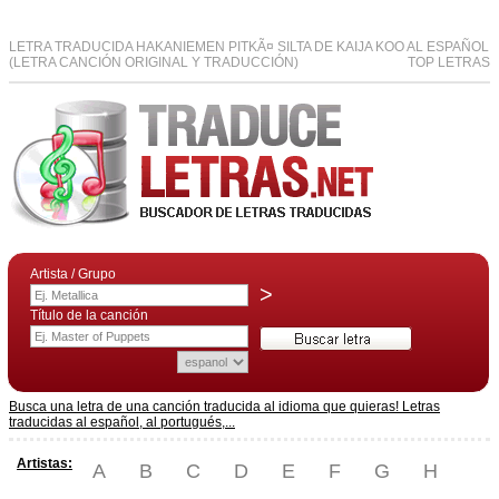
LETRA TRADUCIDA HAKANIEMEN PITKÃ¤ SILTA DE KAIJA KOO AL ESPAÑOL
(LETRA CANCIÓN ORIGINAL Y TRADUCCIÓN)
TOP LETRAS
Artista / Grupo
>
Título de la canción
Busca una letra de una canción traducida al idioma que quieras! Letras
traducidas al español, al portugués,...
Artistas:
A
B
C
D
E
F
G
H