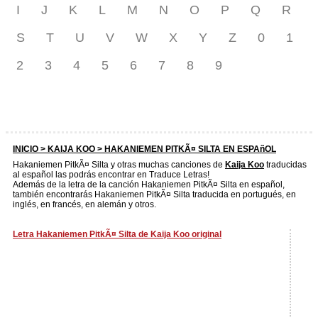
I
J
K
L
M
N
O
P
Q
R
S
T
U
V
W
X
Y
Z
0
1
2
3
4
5
6
7
8
9
INICIO >
KAIJA KOO
> HAKANIEMEN PITKÃ¤ SILTA EN ESPAñOL
Hakaniemen PitkÃ¤ Silta y otras muchas canciones de
Kaija Koo
traducidas
al español las podrás encontrar en Traduce Letras!
Además de la letra de la canción Hakaniemen PitkÃ¤ Silta en español,
también encontrarás Hakaniemen PitkÃ¤ Silta traducida en portugués, en
inglés, en francés, en alemán y otros.
Letra Hakaniemen PitkÃ¤ Silta de Kaija Koo original