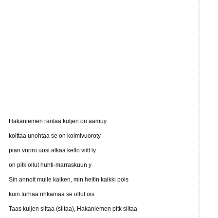
Hakaniemen rantaa kuljen on aamuy
koittaa unohtaa se on kolmivuoroty
pian vuoro uusi alkaa kello viitt ly
on pitk ollut huhti-marraskuun y
Sin annoit mulle kaiken, min heitin kaikki pois
kuin turhaa rihkamaa se ollut ois
Taas kuljen siltaa (siltaa), Hakaniemen pitk siltaa