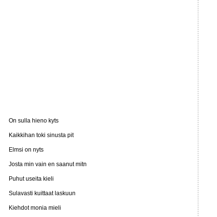
On sulla hieno kyts
Kaikkihan toki sinusta pit
Elmsi on nyts
Josta min vain en saanut mitn
Puhut useita kieli
Sulavasti kuittaat laskuun
Kiehdot monia mieli