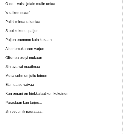
O-oo... voisit jotain mulle antaa
's kaiken osaat'
Paitsi minua rakastaa
S oot kokenut paljon
Paljon enemmn kuin kukaan
Alle riemukaaren varjon
Olisinpa pssyt mukaan
Sin avarrat maailmaa
Mutta sehn on juttu toinen
Ett mua se vaivaa
Kun omani on hiekkalaatikon kokoinen
Parastaan kun tarjoo...
Sin tiedt mik naurattaa...