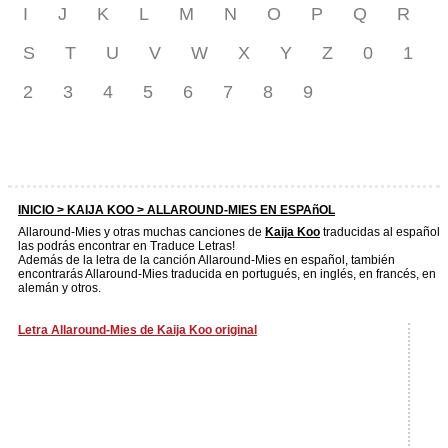
I
J
K
L
M
N
O
P
Q
R
S
T
U
V
W
X
Y
Z
0
1
2
3
4
5
6
7
8
9
INICIO >
KAIJA KOO
> ALLAROUND-MIES EN ESPAñOL
Allaround-Mies y otras muchas canciones de
Kaija Koo
traducidas al español
las podrás encontrar en Traduce Letras!
Además de la letra de la canción Allaround-Mies en español, también
encontrarás Allaround-Mies traducida en portugués, en inglés, en francés, en
alemán y otros.
Letra Allaround-Mies de Kaija Koo original