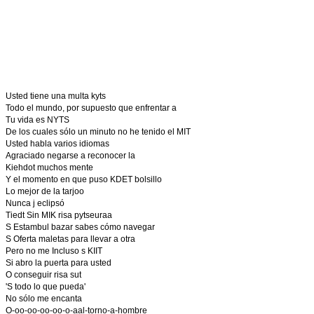
Usted tiene una multa kyts
Todo el mundo, por supuesto que enfrentar a
Tu vida es NYTS
De los cuales sólo un minuto no he tenido el MIT
Usted habla varios idiomas
Agraciado negarse a reconocer la
Kiehdot muchos mente
Y el momento en que puso KDET bolsillo
Lo mejor de la tarjoo
Nunca j eclipsó
Tiedt Sin MIK risa pytseuraa
S Estambul bazar sabes cómo navegar
S Oferta maletas para llevar a otra
Pero no me Incluso s KIIT
Si abro la puerta para usted
O conseguir risa sut
'S todo lo que pueda'
No sólo me encanta
O-oo-oo-oo-oo-o-aal-torno-a-hombre