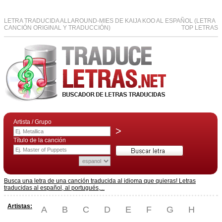
LETRA TRADUCIDA ALLAROUND-MIES DE KAIJA KOO AL ESPAÑOL (LETRA
CANCIÓN ORIGINAL Y TRADUCCIÓN)
TOP LETRAS
Artista / Grupo
>
Título de la canción
Busca una letra de una canción traducida al idioma que quieras! Letras
traducidas al español, al portugués,...
Artistas:
A
B
C
D
E
F
G
H