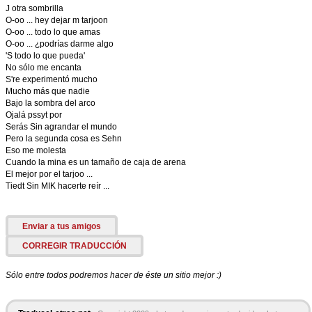
J otra sombrilla
O-oo ... hey dejar m tarjoon
O-oo ... todo lo que amas
O-oo ... ¿podrías darme algo
'S todo lo que pueda'
No sólo me encanta
S're experimentó mucho
Mucho más que nadie
Bajo la sombra del arco
Ojalá pssyt por
Serás Sin agrandar el mundo
Pero la segunda cosa es Sehn
Eso me molesta
Cuando la mina es un tamaño de caja de arena
El mejor por el tarjoo ...
Tiedt Sin MIK hacerte reír ...
Enviar a tus amigos
CORREGIR TRADUCCIÓN
Sólo entre todos podremos hacer de éste un sitio mejor :)