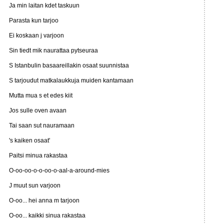
Ja min laitan kdet taskuun
Parasta kun tarjoo
Ei koskaan j varjoon
Sin tiedt mik naurattaa pytseuraa
S Istanbulin basaareillakin osaat suunnistaa
S tarjoudut matkalaukkuja muiden kantamaan
Mutta mua s et edes kiit
Jos sulle oven avaan
Tai saan sut nauramaan
's kaiken osaat'
Paitsi minua rakastaa
O-oo-oo-o-o-oo-o-aal-a-around-mies
J muut sun varjoon
O-oo... hei anna m tarjoon
O-oo... kaikki sinua rakastaa