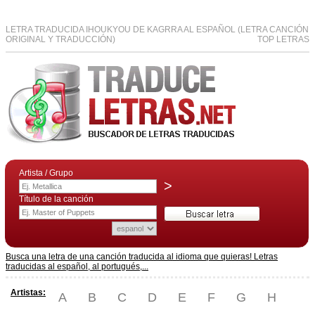
LETRA TRADUCIDA IHOUKYOU DE KAGRRA AL ESPAÑOL (LETRA CANCIÓN
ORIGINAL Y TRADUCCIÓN)
TOP LETRAS
Artista / Grupo
>
Título de la canción
Busca una letra de una canción traducida al idioma que quieras! Letras
traducidas al español, al portugués,...
Artistas:
A
B
C
D
E
F
G
H