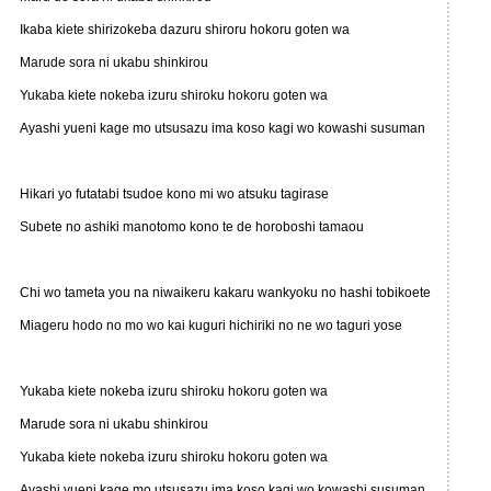
Ikaba kiete shirizokeba dazuru shiroru hokoru goten wa
Marude sora ni ukabu shinkirou
Yukaba kiete nokeba izuru shiroku hokoru goten wa
Ayashi yueni kage mo utsusazu ima koso kagi wo kowashi susuman
Hikari yo futatabi tsudoe kono mi wo atsuku tagirase
Subete no ashiki manotomo kono te de horoboshi tamaou
Chi wo tameta you na niwaikeru kakaru wankyoku no hashi tobikoete
Miageru hodo no mo wo kai kuguri hichiriki no ne wo taguri yose
Yukaba kiete nokeba izuru shiroku hokoru goten wa
Marude sora ni ukabu shinkirou
Yukaba kiete nokeba izuru shiroku hokoru goten wa
Ayashi yueni kage mo utsusazu ima koso kagi wo kowashi susuman