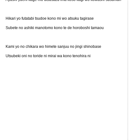
Hikari yo futatabi tsudoe kono mi wo atsuku tagirase
Subete no ashiki manotomo kono te de horoboshi tamaou
Kami yo no chikara wo himete sanjuu no jingi shinobase
Utsubeki oni no toride ni mirai wa kono tenohira ni