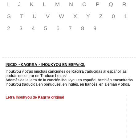
I
J
K
L
M
N
O
P
Q
R
S
T
U
V
W
X
Y
Z
0
1
2
3
4
5
6
7
8
9
INICIO >
KAGRRA
> IHOUKYOU EN ESPAñOL
Ihoukyou y otras muchas canciones de
Kagrra
traducidas al español las
podrás encontrar en Traduce Letras!
Además de la letra de la canción Ihoukyou en español, también encontrarás
Ihoukyou traducida en portugués, en inglés, en francés, en alemán y otros.
Letra Ihoukyou de Kagrra original