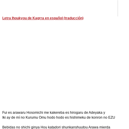
Letra Ihoukyou de Kagrra en español (traducción)
Fui es arawaru Hosomichi me kakereba es hirogaru de Adeyaka y
Iki ay de mí no Kurumu Omu hodo hodo es hishimeku de konron no EZU
Bebidas no shichi ginya Hou katadori shunkanshuutou Arawa mierda