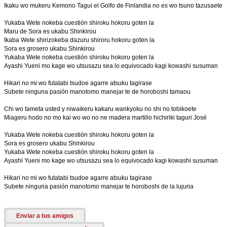
Ikaku wo mukeru Kemono Tagui el Golfo de Finlandia no es wo tsuno tazusaete
Yukaba Wete nokeba cuestión shiroku hokoru goten la
Maru de Sora es ukabu Shinkirou
Ikaba Wete shirizokeba dazuru shiroru hokoru goten la
Sora es grosero ukabu Shinkirou
Yukaba Wete nokeba cuestión shiroku hokoru goten la
Ayashi Yueni mo kage wo utsusazu sea lo equivocado kagi kowashi susuman
Hikari no mi wo futatabi tsudoe agarre atsuku tagirase
Subete ninguna pasión manotomo manejar te de horoboshi tamaou
Chi wo tameta usted y niwaikeru kakaru wankyoku no shi no tobikoete
Miageru hodo no mo kai wo wo no ne madera martillo hichiriki taguri José
Yukaba Wete nokeba cuestión shiroku hokoru goten la
Sora es grosero ukabu Shinkirou
Yukaba Wete nokeba cuestión shiroku hokoru goten la
Ayashi Yueni mo kage wo utsusazu sea lo equivocado kagi kowashi susuman
Hikari no mi wo futatabi tsudoe agarre atsuku tagirase
Subete ninguna pasión manotomo manejar te horoboshi de la lujuria
Enviar a tus amigos