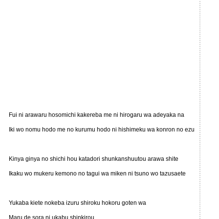
Fui ni arawaru hosomichi kakereba me ni hirogaru wa adeyaka na
Iki wo nomu hodo me no kurumu hodo ni hishimeku wa konron no ezu
Kinya ginya no shichi hou katadori shunkanshuutou arawa shite
Ikaku wo mukeru kemono no tagui wa miken ni tsuno wo tazusaete
Yukaba kiete nokeba izuru shiroku hokoru goten wa
Maru de sora ni ukabu shinkirou