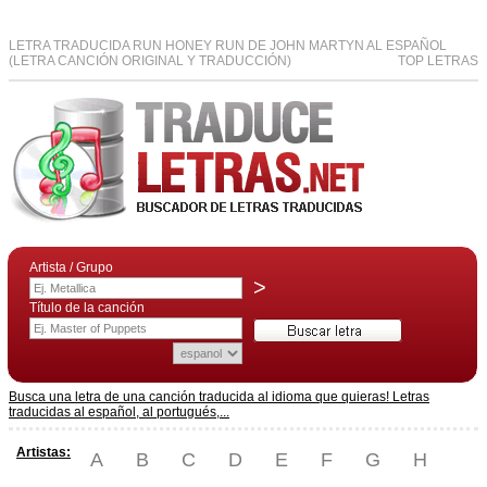
LETRA TRADUCIDA RUN HONEY RUN DE JOHN MARTYN AL ESPAÑOL
(LETRA CANCIÓN ORIGINAL Y TRADUCCIÓN)
TOP LETRAS
Artista / Grupo
>
Título de la canción
Busca una letra de una canción traducida al idioma que quieras! Letras
traducidas al español, al portugués,...
Artistas:
A
B
C
D
E
F
G
H