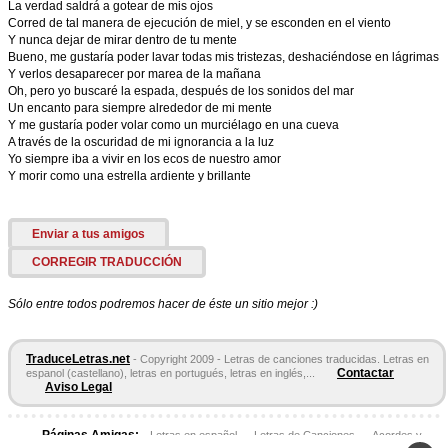
La verdad saldrá a gotear de mis ojos
Corred de tal manera de ejecución de miel, y se esconden en el viento
Y nunca dejar de mirar dentro de tu mente
Bueno, me gustaría poder lavar todas mis tristezas, deshaciéndose en lágrimas
Y verlos desaparecer por marea de la mañana
Oh, pero yo buscaré la espada, después de los sonidos del mar
Un encanto para siempre alrededor de mi mente
Y me gustaría poder volar como un murciélago en una cueva
A través de la oscuridad de mi ignorancia a la luz
Yo siempre iba a vivir en los ecos de nuestro amor
Y morir como una estrella ardiente y brillante
Enviar a tus amigos
CORREGIR TRADUCCIÓN
Sólo entre todos podremos hacer de éste un sitio mejor :)
TraduceLetras.net
- Copyright 2009 - Letras de canciones traducidas. Letras en
Contactar
espanol (castellano), letras en portugués, letras en inglés,...
Aviso Legal
Páginas Amigas:
Letras en español
Letras de Canciones
Acordes y