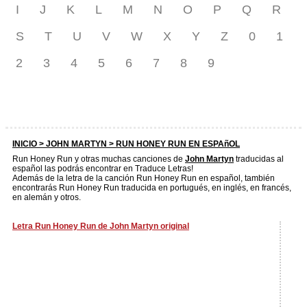
I
J
K
L
M
N
O
P
Q
R
S
T
U
V
W
X
Y
Z
0
1
2
3
4
5
6
7
8
9
INICIO >
JOHN MARTYN
> RUN HONEY RUN EN ESPAñOL
Run Honey Run y otras muchas canciones de
John Martyn
traducidas al
español las podrás encontrar en Traduce Letras!
Además de la letra de la canción Run Honey Run en español, también
encontrarás Run Honey Run traducida en portugués, en inglés, en francés,
en alemán y otros.
Letra Run Honey Run de John Martyn original