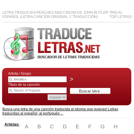
LETRA TRADUCIDA PEACHES AND CREAM DE JOHN BUTLER TRIO AL
ESPAÑOL (LETRA CANCIÓN ORIGINAL Y TRADUCCIÓN)
TOP LETRAS
Artista / Grupo
>
Título de la canción
Busca una letra de una canción traducida al idioma que quieras! Letras
traducidas al español, al portugués,...
Artistas:
A
B
C
D
E
F
G
H