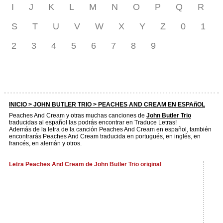
I
J
K
L
M
N
O
P
Q
R
S
T
U
V
W
X
Y
Z
0
1
2
3
4
5
6
7
8
9
INICIO >
JOHN BUTLER TRIO
> PEACHES AND CREAM EN ESPAñOL
Peaches And Cream y otras muchas canciones de
John Butler Trio
traducidas al español las podrás encontrar en Traduce Letras!
Además de la letra de la canción Peaches And Cream en español, también
encontrarás Peaches And Cream traducida en portugués, en inglés, en
francés, en alemán y otros.
Letra Peaches And Cream de John Butler Trio original