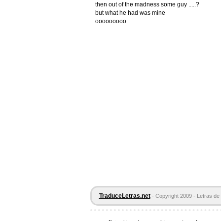
then out of the madness some guy .....?
but what he had was mine
ooooooooo
TraduceLetras.net
- Copyright 2009 - Letras de 