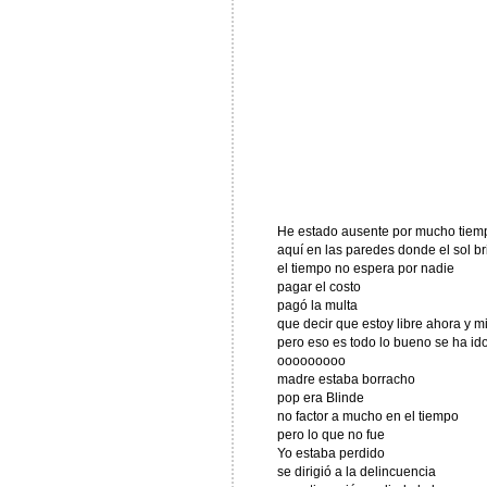
He estado ausente por mucho tiem
aquí en las paredes donde el sol bri
el tiempo no espera por nadie
pagar el costo
pagó la multa
que decir que estoy libre ahora y m
pero eso es todo lo bueno se ha id
ooooooooo
madre estaba borracho
pop era Blinde
no factor a mucho en el tiempo
pero lo que no fue
Yo estaba perdido
se dirigió a la delincuencia