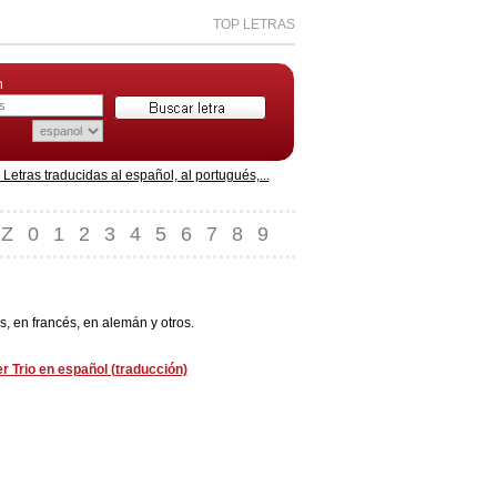
TOP LETRAS
n
etras traducidas al español, al portugués,...
Z
0
1
2
3
4
5
6
7
8
9
, en francés, en alemán y otros.
 Trio en español (traducción)