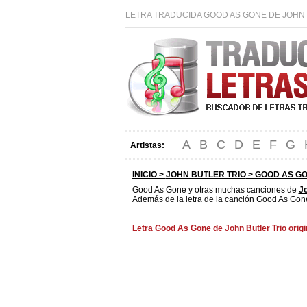
LETRA TRADUCIDA GOOD AS GONE DE JOHN 
A
B
C
D
E
F
G
Artistas:
INICIO >
JOHN BUTLER TRIO
> GOOD AS GO
Good As Gone y otras muchas canciones de
Jo
Además de la letra de la canción Good As Gone
Letra Good As Gone de John Butler Trio origi