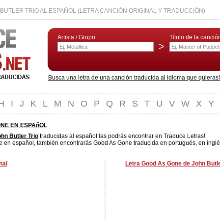
BUTLER TRIO AL ESPAÑOL (LETRA CANCIÓN ORIGINAL Y TRADUCCIÓN)
Artista / Grupo
Título de la canció
>
Busca una letra de una canción traducida al idioma que quieras! L
H
I
J
K
L
M
N
O
P
Q
R
S
T
U
V
W
X
Y
NE EN ESPAñOL
hn Butler Trio
traducidas al español las podrás encontrar en Traduce Letras!
 en español, también encontrarás Good As Gone traducida en portugués, en inglés
nal
Letra Good As Gone de John Butler