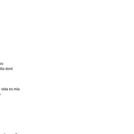
po
lla dont
i vida es mía
o