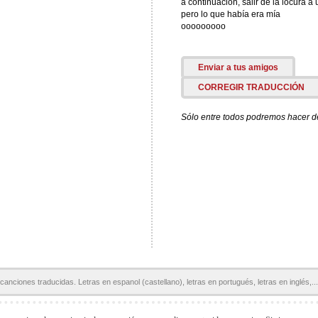
a continuación, salir de la locura a un
pero lo que había era mía
ooooooooo
Enviar a tus amigos
CORREGIR TRADUCCIÓN
Sólo entre todos podremos hacer de 
canciones traducidas. Letras en espanol (castellano), letras en portugués, letras en inglés,...
Páginas Amigas:
Letras en español
Letras de Canciones
Acordes y Tablaturas