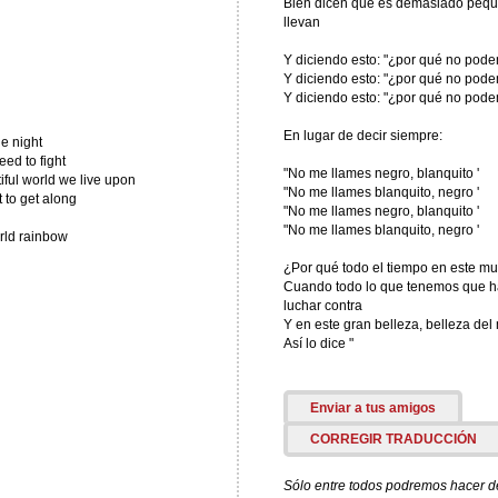
Bien dicen que es demasiado peq
llevan
Y diciendo esto: "¿por qué no pod
Y diciendo esto: "¿por qué no pod
Y diciendo esto: "¿por qué no pod
En lugar de decir siempre:
he night
ed to fight
"No me llames negro, blanquito '
tiful world we live upon
"No me llames blanquito, negro '
t to get along
"No me llames negro, blanquito '
"No me llames blanquito, negro '
orld rainbow
¿Por qué todo el tiempo en este m
Cuando todo lo que tenemos que hac
luchar contra
Y en este gran belleza, belleza de
Así lo dice "
Enviar a tus amigos
CORREGIR TRADUCCIÓN
Sólo entre todos podremos hacer de 