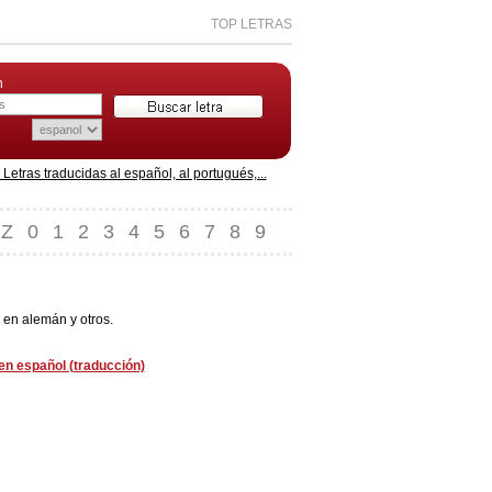
TOP LETRAS
n
etras traducidas al español, al portugués,...
Z
0
1
2
3
4
5
6
7
8
9
 en alemán y otros.
 en español (traducción)