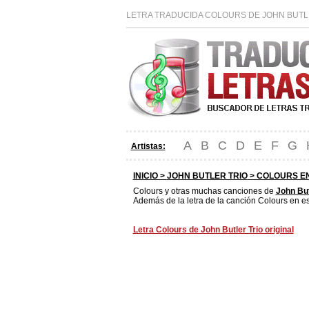
LETRA TRADUCIDA COLOURS DE JOHN BUTLE
A
B
C
D
E
F
G
Artistas:
INICIO >
JOHN BUTLER TRIO
> COLOURS E
Colours y otras muchas canciones de
John But
Además de la letra de la canción Colours en es
Letra Colours de John Butler Trio original