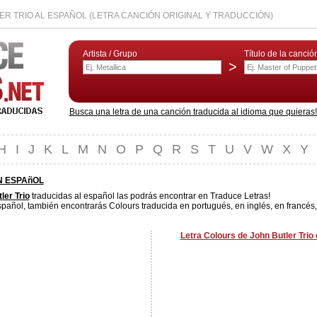
R TRIO AL ESPAÑOL (LETRA CANCIÓN ORIGINAL Y TRADUCCIÓN)
Artista / Grupo
Título de la canció
>
Busca una letra de una canción traducida al idioma que quieras! L
H
I
J
K
L
M
N
O
P
Q
R
S
T
U
V
W
X
Y
N ESPAñOL
ler Trio
traducidas al español las podrás encontrar en Traduce Letras!
pañol, también encontrarás Colours traducida en portugués, en inglés, en francés,
Letra Colours de John Butler Trio