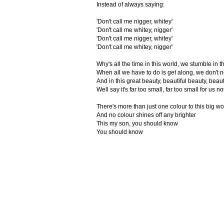
Instead of always saying:
'Don't call me nigger, whitey'
'Don't call me whitey, nigger'
'Don't call me nigger, whitey'
'Don't call me whitey, nigger'
Why's all the time in this world, we stumble in t
When all we have to do is get along, we don't ne
And in this great beauty, beautiful beauty, beau
Well say it's far too small, far too small for us no
There's more than just one colour to this big w
And no colour shines off any brighter
This my son, you should know
You should know