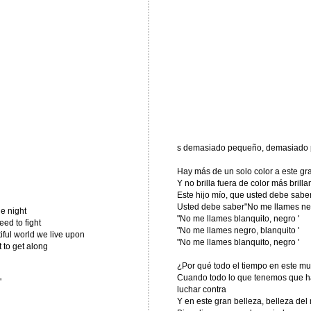
s demasiado pequeño, demasiado 
Hay más de un solo color a este gra
Y no brilla fuera de color más brilla
Este hijo mío, que usted debe sabe
Usted debe saber"No me llames negr
he night
"No me llames blanquito, negro '
ed to fight
"No me llames negro, blanquito '
tiful world we live upon
"No me llames blanquito, negro '
t to get along
¿Por qué todo el tiempo en este m
Cuando todo lo que tenemos que hac
'
luchar contra
Y en este gran belleza, belleza de