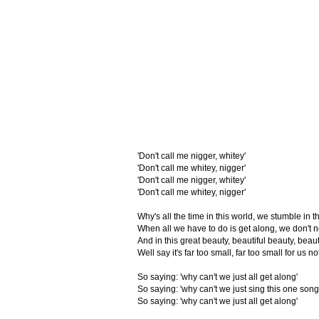
'Don't call me nigger, whitey'
'Don't call me whitey, nigger'
'Don't call me nigger, whitey'
'Don't call me whitey, nigger'
Why's all the time in this world, we stumble in t
When all we have to do is get along, we don't ne
And in this great beauty, beautiful beauty, beau
Well say it's far too small, far too small for us no
So saying: 'why can't we just all get along'
So saying: 'why can't we just sing this one song
So saying: 'why can't we just all get along'