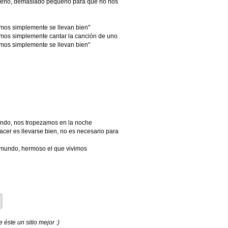
ueño, demasiado pequeño para que no nos
emos simplemente se llevan bien"
emos simplemente cantar la canción de uno
emos simplemente se llevan bien"
undo, nos tropezamos en la noche
er es llevarse bien, no es necesario para
l mundo, hermoso el que vivimos
éste un sitio mejor :)