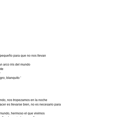
pequeño para que no nos llevan
n arco iris del mundo
nte
r
o, blanquito '
undo, nos tropezamos en la noche
er es llevarse bien, no es necesario para
l mundo, hermoso el que vivimos