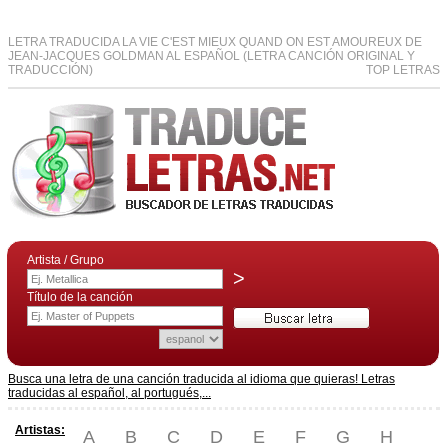
LETRA TRADUCIDA LA VIE C'EST MIEUX QUAND ON EST AMOUREUX DE
JEAN-JACQUES GOLDMAN AL ESPAÑOL (LETRA CANCIÓN ORIGINAL Y
TRADUCCIÓN)
TOP LETRAS
Artista / Grupo
>
Título de la canción
Busca una letra de una canción traducida al idioma que quieras! Letras
traducidas al español, al portugués,...
Artistas:
A
B
C
D
E
F
G
H