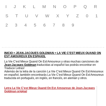
I
J
K
L
M
N
O
P
Q
R
S
T
U
V
W
X
Y
Z
0
1
2
3
4
5
6
7
8
9
INICIO >
JEAN-JACQUES GOLDMAN
> LA VIE C'EST MIEUX QUAND ON
EST AMOUREUX EN ESPAñOL
La Vie C'est Mieux Quand On Est Amoureux y otras muchas canciones de
Jean-Jacques Goldman
traducidas al español las podrás encontrar en
Traduce Letras!
Además de la letra de la canción La Vie C'est Mieux Quand On Est Amoureux
en español, también encontrarás La Vie C'est Mieux Quand On Est Amoureux
traducida en portugués, en inglés, en francés, en alemán y otros.
Letra La Vie C'est Mieux Quand On Est Amoureux de Jean-Jacques
Goldman original