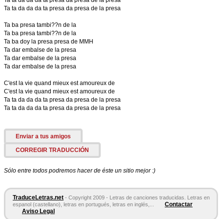
Ta ta da da da ta presa da presa de la presa
Ta ta da da da ta presa da presa de la presa
Ta ba presa tambi??n de la
Ta ba presa tambi??n de la
Ta ba doy la presa presa de MMH
Ta dar embalse de la presa
Ta dar embalse de la presa
Ta dar embalse de la presa
C'est la vie quand mieux est amoureux de
C'est la vie quand mieux est amoureux de
Ta ta da da da ta presa da presa de la presa
Ta ta da da da ta presa da presa de la presa
Enviar a tus amigos
CORREGIR TRADUCCIÓN
Sólo entre todos podremos hacer de éste un sitio mejor :)
TraduceLetras.net
- Copyright 2009 - Letras de canciones traducidas. Letras en
Contactar
espanol (castellano), letras en portugués, letras en inglés,...
Aviso Legal