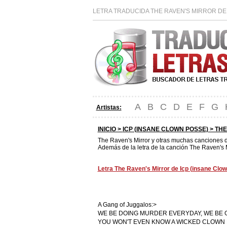
LETRA TRADUCIDA THE RAVEN'S MIRROR DE 
A
B
C
D
E
F
G
Artistas:
INICIO >
ICP (INSANE CLOWN POSSE)
> THE
The Raven's Mirror y otras muchas canciones 
Además de la letra de la canción The Raven's M
Letra The Raven's Mirror de Icp (insane Clow
A Gang of Juggalos:>
WE BE DOING MURDER EVERYDAY, WE BE 
YOU WON'T EVEN KNOW A WICKED CLOWN 