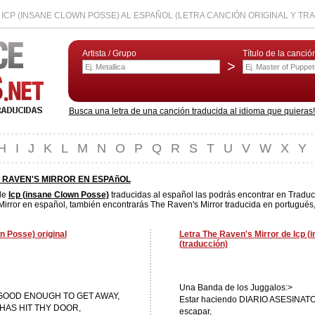
ICP (INSANE CLOWN POSSE) AL ESPAÑOL (LETRA CANCIÓN ORIGINAL Y TR
Artista / Grupo
Título de la canció
>
Busca una letra de una canción traducida al idioma que quieras! L
H
I
J
K
L
M
N
O
P
Q
R
S
T
U
V
W
X
Y
 RAVEN'S MIRROR EN ESPAñOL
de
Icp (insane Clown Posse)
traducidas al español las podrás encontrar en Traduc
irror en español, también encontrarás The Raven's Mirror traducida en portugués, 
n Posse) original
Letra The Raven's Mirror de Icp 
(traducción)
Una Banda de los Juggalos:>
GOOD ENOUGH TO GET AWAY,
Estar haciendo DIARIO ASESINAT
HAS HIT THY DOOR,
escapar,