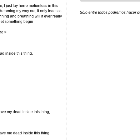
, I just lay herre motionless in this
 dreaming my way out, it only leads to
Sólo entre todos podremos hacer de 
ning and breathing will it ever really
let something begin
nd:>
d inside this thing,
ave my dead inside this thing,
ave me dead inside this thing,