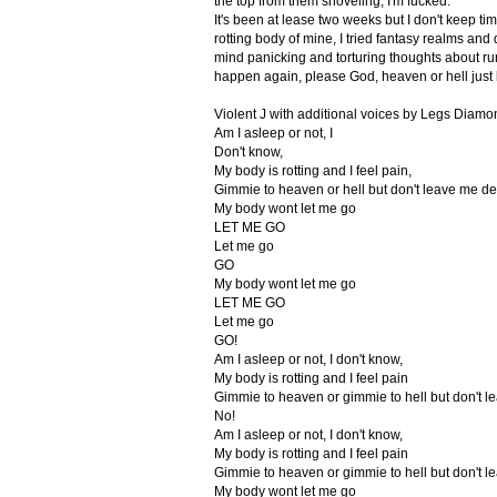
the top from them shoveling, I'm fucked.
It's been at lease two weeks but I don't keep time
rotting body of mine, I tried fantasy realms and
mind panicking and torturing thoughts about run
happen again, please God, heaven or hell just 
Violent J with additional voices by Legs Diamo
Am I asleep or not, I
Don't know,
My body is rotting and I feel pain,
Gimmie to heaven or hell but don't leave me dea
My body wont let me go
LET ME GO
Let me go
GO
My body wont let me go
LET ME GO
Let me go
GO!
Am I asleep or not, I don't know,
My body is rotting and I feel pain
Gimmie to heaven or gimmie to hell but don't le
No!
Am I asleep or not, I don't know,
My body is rotting and I feel pain
Gimmie to heaven or gimmie to hell but don't le
My body wont let me go