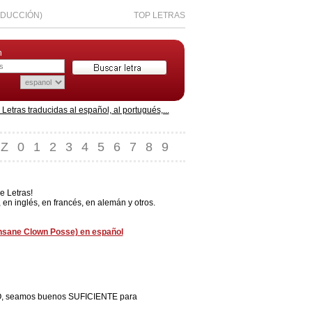
ADUCCIÓN)
TOP LETRAS
n
etras traducidas al español, al portugués,...
Z
0
1
2
3
4
5
6
7
8
9
e Letras!
en inglés, en francés, en alemán y otros.
(insane Clown Posse) en español
O, seamos buenos SUFICIENTE para