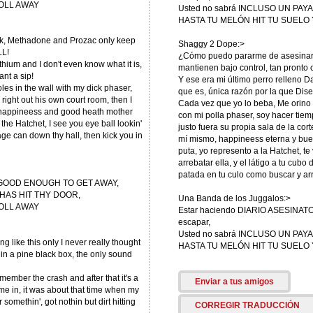
OLL AWAY
Usted no sabrá INCLUSO UN PAYAS
HASTA TU MELÓN HIT TU SUELO
ck, Methadone and Prozac only keep
Shaggy 2 Dope:>
LL!
¿Cómo puedo pararme de asesinar a
ithium and I don't even know what it is,
mantienen bajo control, tan pronto 
nt a sip!
Y ese era mi último perro relleno Da
holes in the wall with my dick phaser,
que es, única razón por la que Dise
 right out his own court room, then I
Cada vez que yo lo beba, Me orino u
l happineess and good heath mother
con mi polla phaser, soy hacer ti
 the Hatchet, I see you eye ball lookin'
justo fuera su propia sala de la co
bage can down thy hall, then kick you in
mí mismo, happineess eterna y buen
puta, yo represento a la Hatchet, te
arrebatar ella, y el látigo a tu cubo
patada en tu culo como buscar y arr
GOOD ENOUGH TO GET AWAY,
HAS HIT THY DOOR,
Una Banda de los Juggalos:>
OLL AWAY
Estar haciendo DIARIO ASESINAT
escapar,
Usted no sabrá INCLUSO UN PAYAS
like this only I never really thought
HASTA TU MELÓN HIT TU SUELO
n, in a pine black box, the only sound
emember the crash and after that it's a
Enviar a tus amigos
 me in, it was about that time when my
 somethin', got nothin but dirt hitting
CORREGIR TRADUCCIÓN