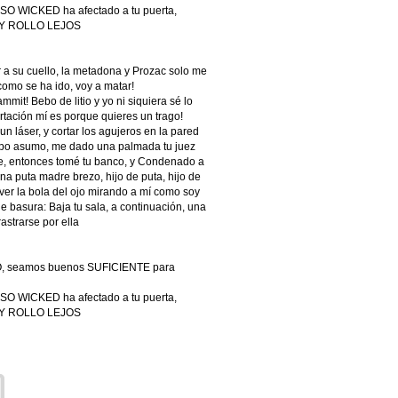
O WICKED ha afectado a tu puerta,
 Y ROLLO LEJOS
 su cuello, la metadona y Prozac solo me
como se ha ido, voy a matar!
mmit! Bebo de litio y yo ni siquiera sé lo
rtación mí es porque quieres un trago!
n láser, y cortar los agujeros en la pared
empo asumo, me dado una palmada tu juez
rte, entonces tomé tu banco, y Condenado a
a puta madre brezo, hijo de puta, hijo de
 ver la bola del ojo mirando a mí como soy
 de basura: Baja tu sala, a continuación, una
astrarse por ella
O, seamos buenos SUFICIENTE para
O WICKED ha afectado a tu puerta,
 Y ROLLO LEJOS