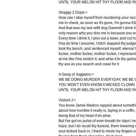
UNTIL YOUR MELON HIT THY FLOOR AND R
Shaggy 2 Dope:>
How can I stop myself from murdering your ne
me in check, as soon as it's gone, I'm gonna KI
And that was my last refill dog Dammit! I drink l
only reason why you diss me is because you wa
Every time I drink it, I piss out a laser, and cut 
I'ma do time I assume, I bitch slapped thy judge
took thy bench, and sentenced myself, eterna
fucker, mother fucker, mother fucker, I represent
at me like I'ma snatch it, and whip it to thy gar
thy ass as you search and crawl for it
A Gang of Juggalos:>
WE BE DOING MURDER EVERYDAY, WE BE 
YOU WON'T EVEN KNOW A WICKED CLOWN 
UNTIL YOUR MELON HIT THY FLOOR AND R
Violent J:>
You know Jamie Madrox rapped about something 
about how horrible it really is, laying in a coffi
being that of my heart if Im alive.
But I've got no pulse of ever-breath for days I r
haze, but I do recall thy funeral, them lowering
soul kicked back in, I tried to move my fingers or